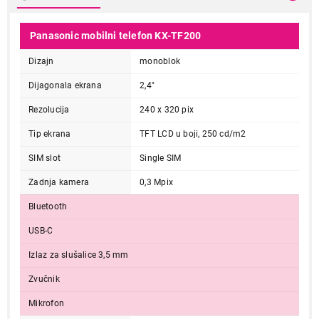
Panasonic mobilni telefon KX-TF200
Dizajn
monoblok
Dijagonala ekrana
2,4"
Rezolucija
240 x 320 pix
Tip ekrana
TFT LCD u boji, 250 cd/m2
SIM slot
Single SIM
Zadnja kamera
0,3 Mpix
Bluetooth
USB-C
Izlaz za slušalice 3,5 mm
Zvučnik
Mikrofon