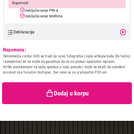
Sigurnost
zaključavanje PIN-a
zaključavanje telefona
zaključavanje tastera
Opšte
Deklaracija
spikerfon
prethodno pozivanje
Model:
PANASONIC KX-TF200
Napomena:
ponovno pozivanje
Naziv i vrsta robe:
MOBILNI TELEFON
automatsko ponovno pozivanje
Tehnomedia centar DOO se trudi da cene, fotografije i opisi artikala budu što tačniji
ograničavanje dolaznih poziva
Uvoznik:
Flutto doo
i kompletniji ali ne može da garantuje da su svi podaci apsolutno ispravni.
nečujni rad
Artikli predstavljeni na sajtu spadaju u našu ponudu i može se desiti da određeni
Zemlja porekla:
Kina
čekanje
proizvod nije trenutno dostupan. Sve cene su sa uračunatim PDV-om.
Prava potrošača:
Zagarantovana sva prava
evidencija poziva
kupaca po osnovu zakona o
indikacija dužine poziva
zaštiti potrošača
letnje vreme
Dodaj u korpu
vibracija
kalendar
kompatibilan sa slušnim aparatom
Baterija
Li-Ion 1000 mAh
vreme u stanju pripravnosti: 225 h
vreme razgovora: 5 h