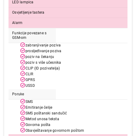
LED lampica
Osvjetljenje tastera
Alarm
Funkcije povezane s
GSM-om
zabranjivanje poziva
prosljeđivanje poziva
poziv na čekanju
poziv s više učesnika
CLIP (ID pozivatelja)
CLIR
GPRS
USSD
Poruke
SMS
Emitiranje ćelije
SMS poštanski sandučić
Metod unosa teksta
Govorna pošta
Obavještavanje govornom poštom