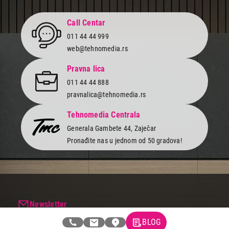
Mreže
GSM 900 / 1800
Call Centar
Dimenzije
127 x 51,5 x 14,5 mm
011 44 44 999
Težina
98,7 g
web@tehnomedia.rs
Boja
crna
Pravna lica
011 44 44 888
pravnalica@tehnomedia.rs
Tehnomedia Centrala
Generala Gambete 44, Zaječar
Pronađite nas u jednom od 50 gradova!
Newsletter
Prijavite se na naš newsletter i primajte preko emaila specijalne i
BLOG
ekskluzivne ponude.