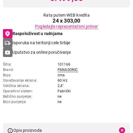
Rata putem WEB kredita
24 x 303,00
Pogledajte reprezentativni primer
Raspoloživost u radnjama
Isporuka na teritoriji cele Srbije
Uputstvo za online poručivanje
Šifra
101166
Brand
PANASONIC
Boja
crna
Osvežavanje ekrana
60 Hz
Veličina ekrana
2,4"
Operativni sistem
Fabrički
Bežično punjenje
ne
Brzo punjenje
ne
Opis proizvoda