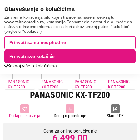
0
Obaveštenje o kolačićima
Za vreme korišćenja bilo koje stranice na našem web-sajtu
www.tehnomedia.rs
, kompanija Tehnomedia centar d.o.o. može da
sačuva određene informacije na korisnikov uređaj putem "kolačića"
Mobilni telefoni i tableti
Mobilni telefoni
Telefoni sa
(engleski "cookies").
tastaturom
Panasonic kx-tf...
Prihvati samo neophodne
Prihvati sve kolačiće
Saznaj više o kolačićima
PANASONIC KX-TF200
Dodaj u listu želja
Dodaj u poređenje
Skini PDF
Cena za online poručivanje
6.499,00