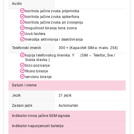
Audio
kontrola jačine zvuka prijemnika
kontrola jačine zvuka spikerfona
kontrola jačine zvuka pri zvonjenju
mogućnost biranja tona zvona
zvuk tastera
melodija aktiviranja i deaktiviranja
Telefonski imenik
300 + (Kapacitet SIM-a: maks. 254)
kopija telefonskog imenika: Y （SIM ⇔ Telefon, Sve /
6.499,00
Svaka stavka )
MOBILNI TELEFONI
brzo pozivanje
PANASONIC KX-TF200
fiksno biranje
Proizvod je dodat u korpu.
servisno biranje
Datum i vreme
Ukupno u korpi:
0,00
Jezik
21 jezik
Zadani jezik
Automatski
Nastavi kupovinu
Indikator nivoa jačine GSM signala
Indikator napunjenosti baterije
Završi kupovinu