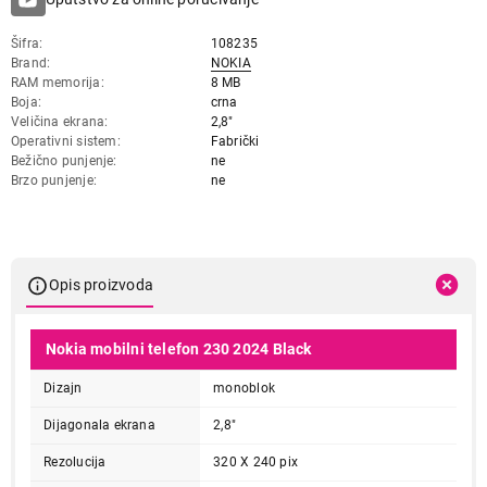
Šifra
108235
Brand
NOKIA
RAM memorija
8 MB
Boja
crna
Veličina ekrana
2,8"
Operativni sistem
Fabrički
Bežično punjenje
ne
Brzo punjenje
ne
Opis proizvoda
Nokia mobilni telefon 230 2024 Black
Dizajn
monoblok
Dijagonala ekrana
2,8"
Rezolucija
320 X 240 pix