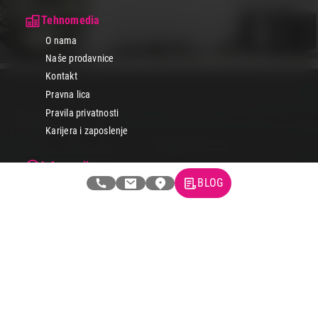
Tehnomedia
O nama
Naše prodavnice
Kontakt
Pravna lica
Pravila privatnosti
Karijera i zaposlenje
Informacije
BLOG
Isporuka robe
Načini plaćanja
Uslovi korišćenja
Tax Free kupovina
Česta postavljana pitanja
eKatalog
Korisnički servis