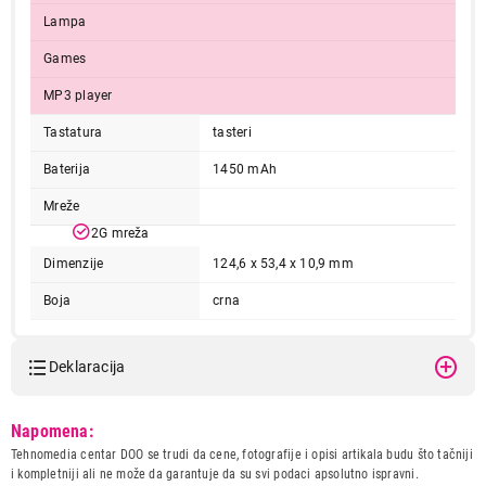
Lampa
Games
MP3 player
9.499,00
MOBILNI TELEFONI
Tastatura
tasteri
NOKIA 230 2024 Black
Baterija
1450 mAh
Proizvod je dodat u korpu.
Mreže
Ukupno u korpi:
0,00
2G mreža
Dimenzije
124,6 x 53,4 x 10,9 mm
Boja
crna
Nastavi kupovinu
Deklaracija
Završi kupovinu
Model:
NOKIA 230 2024 Black
Napomena:
Naziv i vrsta robe:
MOBILNI TELEFON
Tehnomedia centar DOO se trudi da cene, fotografije i opisi artikala budu što tačniji
Uvoznik:
Comtrade Distribution d.o.o.
i kompletniji ali ne može da garantuje da su svi podaci apsolutno ispravni.