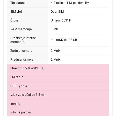
Tip ekrana
4:3 ratio, ~143 ppi density
SIM slot
Dual SIM
Čipset
Unisoc 6531F
RAM memorija
8 MB
Proširenje interne
microSD do 32 GB
memorije
Zadnja kamera
2 Mpix
Prednja kamera
2 Mpix
Bluetooth 5.0, A2DP, LE
FM radio
USB Type-C
Izlaz za slušalice 3,5 mm
Imenik
Istorija poziva