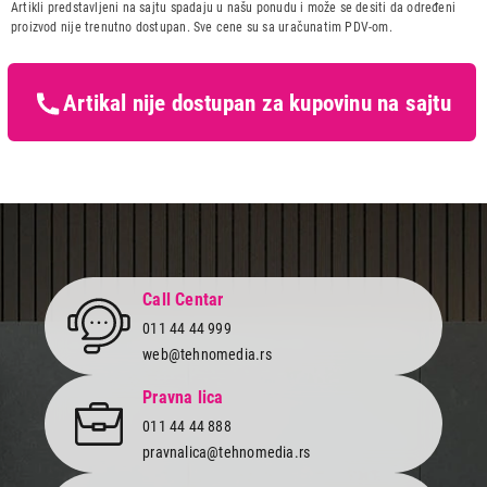
Artikli predstavljeni na sajtu spadaju u našu ponudu i može se desiti da određeni
Zemlja porekla:
Kina
proizvod nije trenutno dostupan. Sve cene su sa uračunatim PDV-om.
Prava potrošača:
Zagarantovana sva prava
kupaca po osnovu zakona o
zaštiti potrošača
Artikal nije dostupan za kupovinu na sajtu
Call Centar
011 44 44 999
web@tehnomedia.rs
Pravna lica
011 44 44 888
pravnalica@tehnomedia.rs