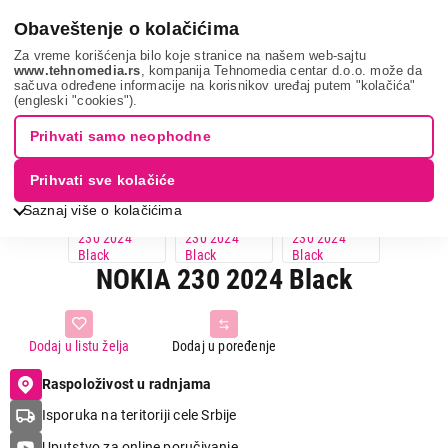
0
Obaveštenje o kolačićima
Za vreme korišćenja bilo koje stranice na našem web-sajtu
www.tehnomedia.rs
, kompanija Tehnomedia centar d.o.o. može da
sačuva određene informacije na korisnikov uređaj putem "kolačića"
Nokia 230 2024 ...
(engleski "cookies").
Prihvati samo neophodne
Prihvati sve kolačiće
Saznaj više o kolačićima
NOKIA 230 2024 Black
Dodaj u listu želja
Dodaj u poređenje
Raspoloživost u radnjama
Isporuka na teritoriji cele Srbije
Uputstvo za online poručivanje