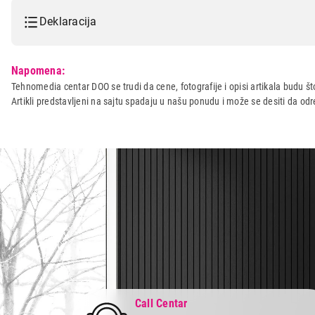
Deklaracija
Model:
NOKIA 110 DS 2023 Black
Napomena:
Naziv i vrsta robe:
MOBILNI TELEFON
Tehnomedia centar DOO se trudi da cene, fotografije i opisi artikala budu što
Artikli predstavljeni na sajtu spadaju u našu ponudu i može se desiti da o
Uvoznik:
Comtrade Distribution d.o.o.
Zemlja porekla:
Kina
Prava potrošača:
Zagarantovana sva prava kup
Call Centar