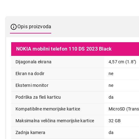
Opis proizvoda
NOKIA mobilni telefon 110 DS 2023 Black
Dijagonala ekrana
4,57 cm (1.8")
Ekran na dodir
ne
Eksterni monitor
ne
Podrška za fleš karticu
da
Kompatibilne memorijske kartice
MicroSD (Trans
Maksimalna veličina memorijske kartice
32 GB
Zadnja kamera
da