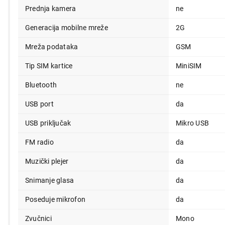
Prednja kamera
ne
5.499,00
Generacija mobilne mreže
2G
Mreža podataka
GSM
Tip SIM kartice
MiniSIM
Bluetooth
ne
USB port
da
USB priključak
Mikro USB
FM radio
da
Muzički plejer
da
Snimanje glasa
da
Poseduje mikrofon
da
Zvučnici
Mono