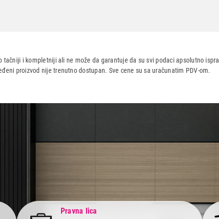
 tačniji i kompletniji ali ne može da garantuje da su svi podaci apsolutno ispra
dređeni proizvod nije trenutno dostupan. Sve cene su sa uračunatim PDV-om.
aca po osnovu zakona o zaštiti potrošača
Pravna lica