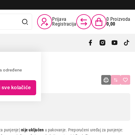
Prijava
0
Proizvoda
Registracija
0,00
va određene
23 Black
i sve kolačiće
za punjenje)
nije uključen
u pakovanje. Preporučeni uređaj za punjenje: