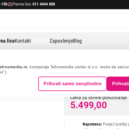
-15h
Pravna lica:
011 4444 888
na lica
Kontakt
eKatalog
Zaposlenje
Blog
sa tastaturom
Nokia 110 ds 2023 black
ehnomedia.rs
, kompanija Tehnomedia centar d.o.o. može da saču
es").
NOKIA 110 DS 20
Prihvati samo neophodne
Prihvat
Cena za online poručivanje
5.499,00
Napomena:
Punjač (uređaj 