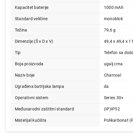
Kapacitet baterije
1000 mAh
Standard veličine
monoblok
Težina
79,6 g
Dimenzije (Š x D x V)
49,4 x 49,4 x 
Tip
Telefon sa dod
Boja proizvoda
ugalj crna
Naziv boje
Charcoal
Ugrađena batrijska lampa
da
Operativni sistem
Series 30+
Međunarodni zaštitni standard
(IP)IP52
Materijal kućišta
Polikarbonat (