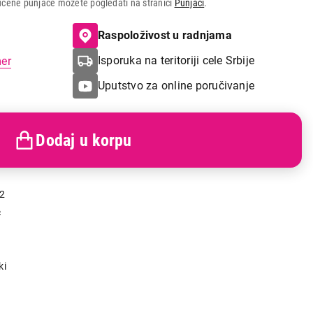
učene punjače možete pogledati na stranici
Punjači
.
Raspoloživost u radnjama
Isporuka na teritoriji cele Srbije
mer
Uputstvo za online poručivanje
Dodaj u korpu
2
A
ki