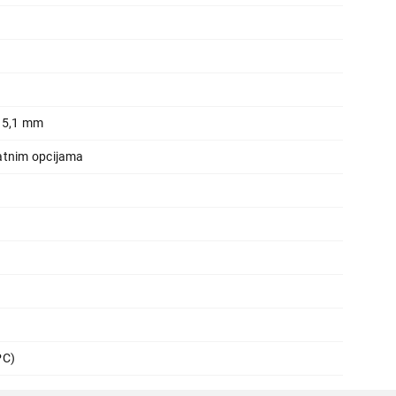
115,1 mm
atnim opcijama
PC)