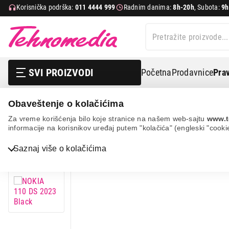
Korisnička podrška:
011 4444 999
Radnim danima:
8h-20h
, Subota:
9h
SVI PROIZVODI
Početna
Prodavnice
Prav
Obaveštenje o kolačićima
Mobilni telefoni i tableti
Mobilni telefoni
Telefoni 
Za vreme korišćenja bilo koje stranice na našem web-sajtu
www.t
informacije na korisnikov uređaj putem "kolačića" (engleski "cooki
Saznaj više o kolačićima
Bela tehnika
TV, audio, video i foto
IT & Gaming
Mobilni telefoni i tableti