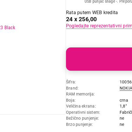
USB punjač snage -. Prepor
Rata putem WEB kredita
24 x 256,00
Pogledajte reprezentativni pri
Šifra
10056
Brand
NOKI
RAM memorija
Boja
crna
Veličina ekrana
1,8"
Operativni sistem
Fabrič
Bežično punjenje
ne
Brzo punjenje
ne