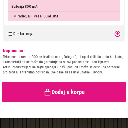
Baterija 800 mAh
FM radio, BT veza, Dual SIM
Deklaracija
Model:
MEANIT Senior Flip Max
Napomena:
Black
Tehnomedia centar DOO se trudi da cene, fotografije i opisi artikala budu što tačniji
Naziv i vrsta robe:
MOBILNI TELEFON
i kompletniji ali ne može da garantuje da su svi podaci apsolutno ispravni.
Uvoznik:
OPTIBOX DOO BACKI
Artikli predstavljeni na sajtu spadaju u našu ponudu i može se desiti da određeni
VINOGRADI
proizvod nije trenutno dostupan. Sve cene su sa uračunatim PDV-om.
5.999,00
MOBILNI TELEFONI
Zemlja porekla:
Kina
MEANIT Senior Flip Max Black
Prava potrošača:
Zagarantovana sva prava
Proizvod je dodat u korpu.
kupaca po osnovu zakona o
Dodaj u korpu
zaštiti potrošača
Ukupno u korpi:
7.698,00
Nastavi kupovinu