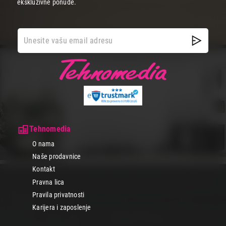
ekskluzivne ponude.
Tehnomedia
O nama
Naše prodavnice
Kontakt
Pravna lica
Pravila privatnosti
Karijera i zaposlenje