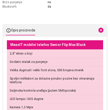
Brzo punjenje
ne
Bluetooth
da
Opis proizvoda
MeanIT mobilni telefon Senior Flip Max Black
2,8” ekran u boji
Dodatni stalak za punjenje
Velika dugmad i veliki font slova, 500 brojeva imenik
Spoljni indikatori za dolazne poruke i pozive bez otvaranaja
telefona
Daljinska kontrola uređaja (putem SMS-poruke)
LED lampa i SOS dugme
Kamera 1,3 Mpix