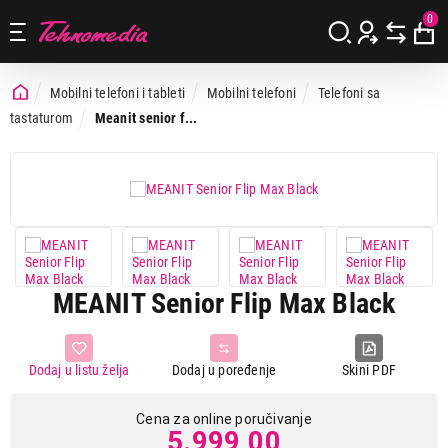
0
Mobilni telefoni i tableti
Mobilni telefoni
Telefoni sa
tastaturom
Meanit senior f...
MEANIT Senior Flip Max Black
Dodaj u listu želja
Dodaj u poređenje
Skini PDF
Cena za online poručivanje
5.999,00