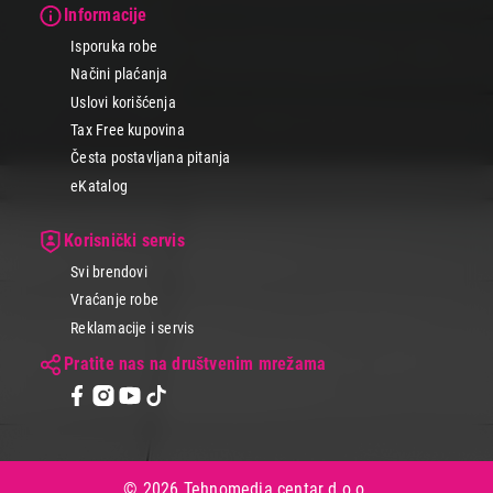
Informacije
Isporuka robe
Načini plaćanja
Uslovi korišćenja
Tax Free kupovina
Česta postavljana pitanja
eKatalog
Korisnički servis
Svi brendovi
Vraćanje robe
Reklamacije i servis
Pratite nas na društvenim mrežama
© 2026 Tehnomedia centar d.o.o.