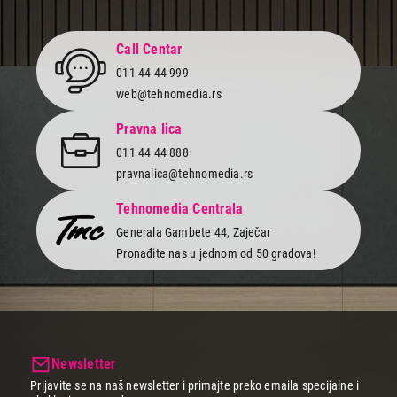
Call Centar
Završi kupovinu
011 44 44 999
web@tehnomedia.rs
Pravna lica
011 44 44 888
pravnalica@tehnomedia.rs
Tehnomedia Centrala
Generala Gambete 44, Zaječar
Pronađite nas u jednom od 50 gradova!
Newsletter
Prijavite se na naš newsletter i primajte preko emaila specijalne i