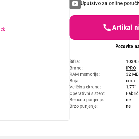
Uputstvo za online poruči
Artikal 
Pozovite na
Šifra
10395
Brand
IPRO
RAM memorija
32 MB
Boja
crna
Veličina ekrana
1,77"
Operativni sistem
Fabrič
Bežično punjenje
ne
Brzo punjenje
ne