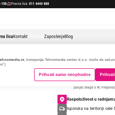
-15h
Pravna lica:
011 4444 888
na lica
Kontakt
eKatalog
Zaposlenje
Blog
ehnomedia.rs
, kompanija Tehnomedia centar d.o.o. može da saču
es").
IPRO A18 Black
Prihvati samo neophodne
Prihvat
Napomena:
Punjač (uređaj 
punjač snage 5 W. Preporuč
Raspoloživost u radnjam
Isporuka na teritoriji cele 