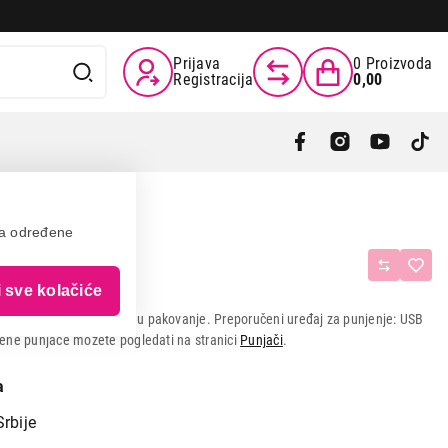
Prijava
0
Proizvoda
Registracija
0,00
va određene
i sve kolačiće
za punjenje)
je uključen
u pakovanje. Preporučeni uređaj za punjenje: USB
ene punjače možete pogledati na stranici
Punjači
.
a
Srbije