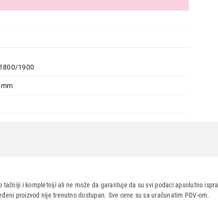
1800/1900
1 mm
 tačniji i kompletniji ali ne može da garantuje da su svi podaci apsolutno ispra
dređeni proizvod nije trenutno dostupan. Sve cene su sa uračunatim PDV-om.