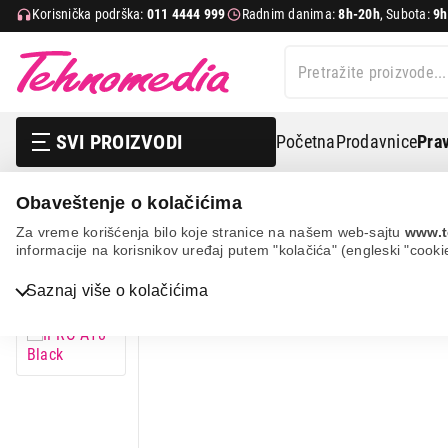
Korisnička podrška:
011 4444 999
Radnim danima:
8h-20h
, Subota:
9h
SVI PROIZVODI
Početna
Prodavnice
Prav
Obaveštenje o kolačićima
Ipro a18 black
Za vreme korišćenja bilo koje stranice na našem web-sajtu
www.t
informacije na korisnikov uređaj putem "kolačića" (engleski "cooki
Saznaj više o kolačićima
Bela tehnika
TV, audio, video i foto
IT & Gaming
Mobilni telefoni i tableti