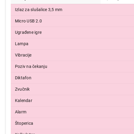
2.499,00
Izlaz za slušalice 3,5 mm
Micro USB 2.0
Ugrađene igre
Lampa
Vibracije
Poziv na čekanju
Diktafon
Zvučnik
Kalendar
Alarm
Štoperica