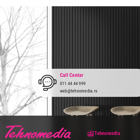
Prava potrošača:
Zagarantovana sva prava kup
Call Centar
011 44 44 999
web@tehnomedia.rs
Tehnomedia