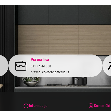
aca po osnovu zakona o zaštiti potrošača
Pravna lica
011 44 44 888
pravnalica@tehnomedia.rs
Informacije
Korisnički