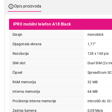
Opis proizvoda
IPRO mobilni telefon A18 Black
Dizajn
monoblok
Dijagonala ekrana
1,77"
Rezolucija
128 x 160 pix
SIM slot
Dual SIM (2x mi
Čipset
Spreadtrum S
RAM memorija
32 MB
Interna memorija
64 MB
Proširenje interne memorije
microSD do 32
Zadnja kamera
0,08 Mpix