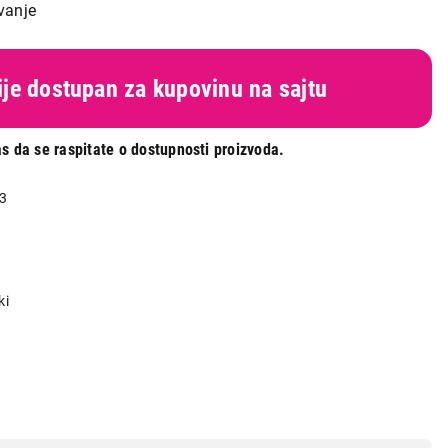
vanje
nije dostupan za kupovinu na sajtu
s da se raspitate o dostupnosti proizvoda.
3
ki