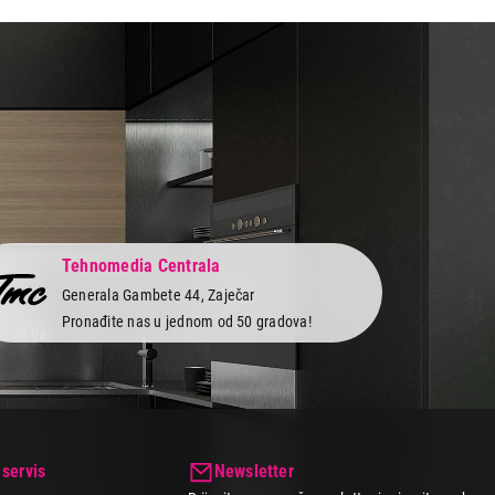
Tehnomedia Centrala
Generala Gambete 44, Zaječar
Pronađite nas u jednom od 50 gradova!
 servis
Newsletter