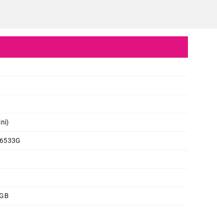
ni)
C6533G
 GB
MOBILNI TELEFONI