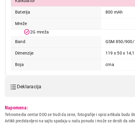
Kalkulator
Baterija
800 mAh
Mreže
2G mreža
Band
GSM 850/900/
Dimenzije
119 x 50 x 14,
Boja
crna
Deklaracija
Model:
IPRO A18 Black
Napomena:
Naziv i vrsta robe:
MOBILNI TELEFON
Tehnomedia centar DOO se trudi da cene, fotografije i opisi artikala budu što
Artikli predstavljeni na sajtu spadaju u našu ponudu i može se desiti da o
Uvoznik:
MS Mobile doo
Zemlja porekla:
Kina