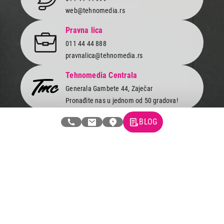
web@tehnomedia.rs
Pravna lica
011 44 44 888
pravnalica@tehnomedia.rs
Tehnomedia Centrala
Generala Gambete 44, Zaječar
Pronađite nas u jednom od 50 gradova!
BLOG
Newsletter
Prijavite se na naš newsletter i primajte preko emaila specijalne i
ekskluzivne ponude.