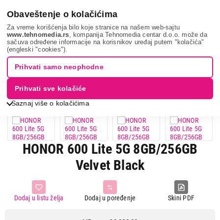
0
Obaveštenje o kolačićima
Za vreme korišćenja bilo koje stranice na našem web-sajtu
www.tehnomedia.rs
, kompanija Tehnomedia centar d.o.o. može da
sačuva određene informacije na korisnikov uređaj putem "kolačića"
Mobilni telefoni i tableti
Mobilni telefoni
Smart mobilni
(engleski "cookies").
telefoni
Honor 600 lite ...
Prihvati samo neophodne
13%
UŠTEDA.
Prihvati sve kolačiće
Saznaj više o kolačićima
HONOR 600 Lite 5G 8GB/256GB
Velvet Black
Dodaj u listu želja
Dodaj u poređenje
Skini PDF