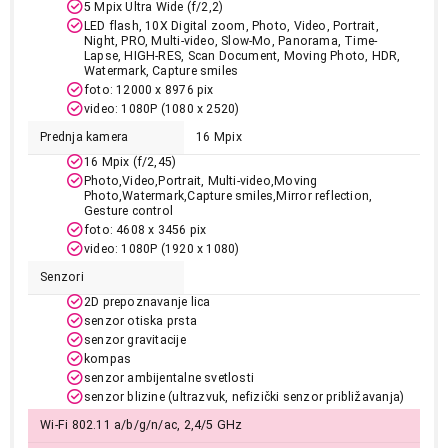
Ukupno u korpi:
0,00
5 Mpix Ultra Wide (f/2,2)
LED flash, 10X Digital zoom, Photo, Video, Portrait,
Night, PRO, Multi-video, Slow-Mo, Panorama, Time-
Lapse, HIGH-RES, Scan Document, Moving Photo, HDR,
Nastavi kupovinu
Watermark, Capture smiles
foto: 12000 x 8976 pix
video: 1080P (1080 x 2520)
Završi kupovinu
Prednja kamera
16 Mpix
16 Mpix (f/2,45)
Photo,Video,Portrait, Multi-video,Moving
Photo,Watermark,Capture smiles,Mirror reflection,
Gesture control
foto: 4608 x 3456 pix
video: 1080P (1920 x 1080)
Senzori
2D prepoznavanje lica
senzor otiska prsta
senzor gravitacije
kompas
senzor ambijentalne svetlosti
senzor blizine (ultrazvuk, nefizički senzor približavanja)
Wi-Fi 802.11 a/b/g/n/ac, 2,4/5 GHz