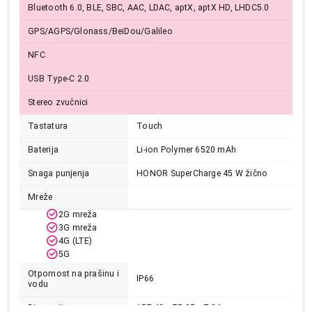
Bluetooth 6.0, BLE, SBC, AAC, LDAC, aptX, aptX HD, LHDC5.0
GPS/AGPS/Glonass/BeiDou/Galileo
NFC
USB Type-C 2.0
Stereo zvučnici
Tastatura
Touch
Baterija
Li-ion Polymer 6520 mAh
Snaga punjenja
HONOR SuperCharge 45 W žično
Mreže
2G mreža
3G mreža
4G (LTE)
5G
Otpornost na prašinu i
IP66
vodu
Dimenzije
157,43 x 75,35 x 7,34 mm