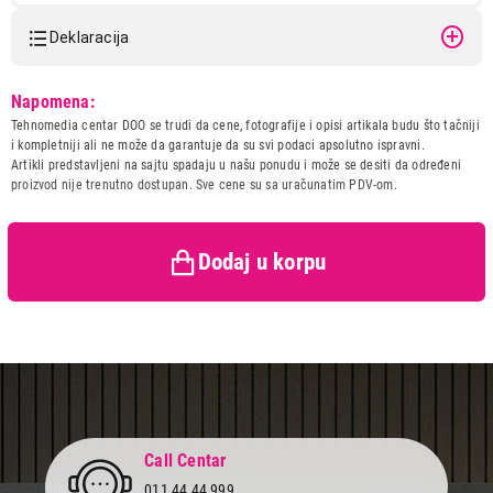
Težina
180 g
Deklaracija
Boja
crna (Velvet Black)
Model:
HONOR 600 Lite 5G
Napomena:
8GB/256GB Velvet Black
Tehnomedia centar DOO se trudi da cene, fotografije i opisi artikala budu što tačniji
Naziv i vrsta robe:
MOBILNI TELEFON
i kompletniji ali ne može da garantuje da su svi podaci apsolutno ispravni.
Uvoznik:
Comtrade distribution doo
Artikli predstavljeni na sajtu spadaju u našu ponudu i može se desiti da određeni
proizvod nije trenutno dostupan. Sve cene su sa uračunatim PDV-om.
Zemlja porekla:
Kina
Prava potrošača:
Zagarantovana sva prava
kupaca po osnovu zakona o
zaštiti potrošača
Dodaj u korpu
Call Centar
011 44 44 999