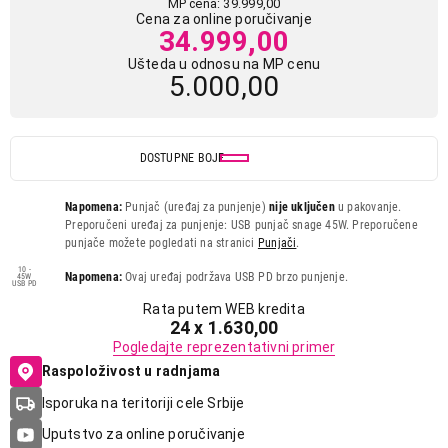
MP cena: 39.999,00
Cena za online poručivanje
34.999,00
Ušteda u odnosu na MP cenu
5.000,00
DOSTUPNE BOJE
Napomena:
Punjač (uređaj za punjenje)
nije uključen
u pakovanje.
Preporučeni uređaj za punjenje: USB punjač snage 45W. Preporučene
punjače možete pogledati na stranici
Punjači
.
10 -
Napomena:
Ovaj uređaj podržava USB PD brzo punjenje.
45W
USB PD
Rata putem WEB kredita
24 x 1.630,00
Pogledajte reprezentativni primer
Raspoloživost u radnjama
Isporuka na teritoriji cele Srbije
Uputstvo za online poručivanje