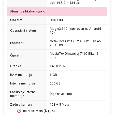
tip), 19,5:9, ~434 ppi
Aluminosilikatno staklo
SIM slot
Dual SIM
MagicOS 10 (zasnovan na Android
Operativni sistem
16)
Octa-Core (4x A78 2,4 GHz + 4x A55
Procesor
2,0 GHz)
MediaTek Dimensity 7100 Elite (6
Čipset
nm)
Grafika
G610 MC2
RAM memorija
8 GB
34.999,00
MOBILNI TELEFONI
Interna memorija
256 GB
HONOR 600 Lite 5G 8GB/256GB Velvet
Proširenje interne
Black
(nije navedeno)
memorije
Proizvod je dodat u korpu.
Zadnja kamera
108 + 5 Mpix
108 Mpix Main (f/1,75)