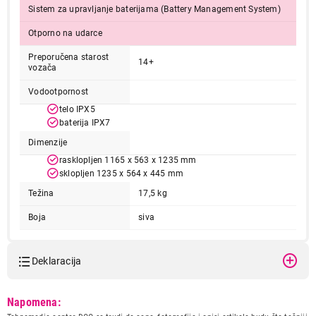
Sistem za upravljanje baterijama (Battery Management System)
Otporno na udarce
Preporučena starost
14+
vozača
Vodootpornost
telo IPX5
baterija IPX7
Dimenzije
rasklopljen 1165 x 563 x 1235 mm
sklopljen 1235 x 564 x 445 mm
Težina
17,5 kg
Boja
siva
Deklaracija
Model:
SEGWAY E3
Napomena:
Naziv i vrsta robe:
TROTINET