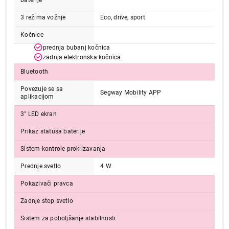
baterije
3 režima vožnje
Eco, drive, sport
Kočnice
prednja bubanj kočnica
zadnja elektronska kočnica
Bluetooth
49.999,00
Povezuje se sa
TROTINETI
Segway Mobility APP
aplikacijom
SEGWAY E3
Proizvod je dodat u korpu.
3" LED ekran
Prikaz statusa baterije
Ukupno u korpi:
0,00
Sistem kontrole proklizavanja
Prednje svetlo
4 W
Nastavi kupovinu
Pokazivači pravca
Zadnje stop svetlo
Završi kupovinu
Sistem za poboljšanje stabilnosti