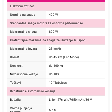
Električni trotinet
Nominalna snaga
400 W
Standardna snaga motora za osnovne performanse
Maksimalna snaga
800 W
Kratkotrajna maksimalna snaga za ubrzanje ili uspon
Maksimalna brzina
25 km/h
Domet
do 45 km (Eco Mode)
Nosivost
do 100 kg
Nivo uspona vožnje
do 18%
Točkovi
10" Tubeless
Dvostruko elastomersko vešanje
Baterija
Li-ion 276 Wh/7650 mAh/36 V
Vreme punjenja
5,5 h