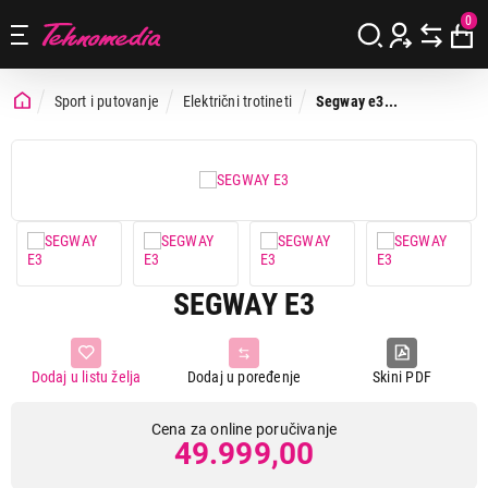
0
Sport i putovanje
Električni trotineti
Segway e3...
SEGWAY E3
Dodaj u listu želja
Dodaj u poređenje
Skini PDF
Cena za online poručivanje
49.999,00