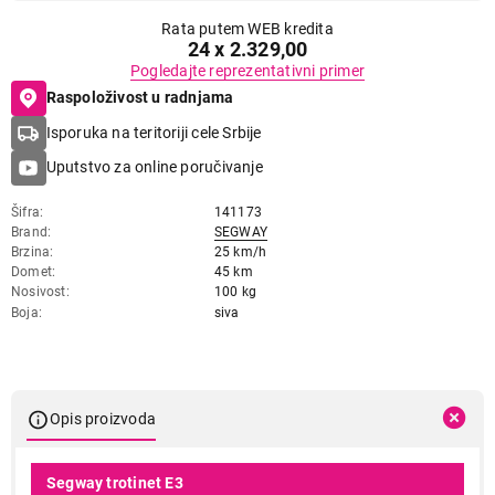
Rata putem WEB kredita
24 x 2.329,00
Pogledajte reprezentativni primer
Raspoloživost u radnjama
Isporuka na teritoriji cele Srbije
Uputstvo za online poručivanje
Šifra
141173
Brand
SEGWAY
Brzina
25 km/h
Domet
45 km
Nosivost
100 kg
Boja
siva
Opis proizvoda
Segway trotinet E3