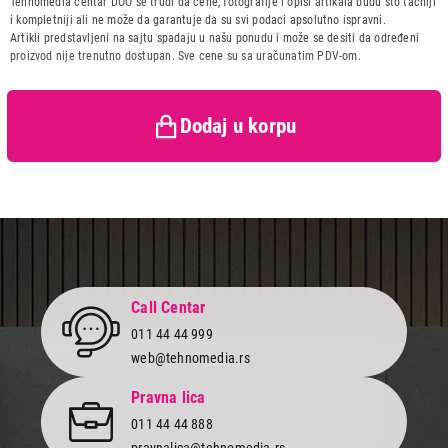
Tehnomedia centar DOO se trudi da cene, fotografije i opisi artikala budu što tačniji
Uvoznik:
Comtrade DOO
i kompletniji ali ne može da garantuje da su svi podaci apsolutno ispravni.
Artikli predstavljeni na sajtu spadaju u našu ponudu i može se desiti da određeni
Zemlja porekla:
Kina
proizvod nije trenutno dostupan. Sve cene su sa uračunatim PDV-om.
Prava potrošača:
Zagarantovana sva prava
kupaca po osnovu zakona o
zaštiti potrošača
Dodaj u korpu
Call Centar
011 44 44 999
web@tehnomedia.rs
Pravna lica
011 44 44 888
pravnalica@tehnomedia.rs