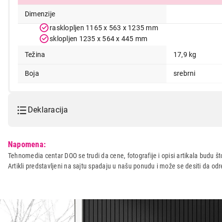
Dimenzije
rasklopljen 1165 x 563 x 1235 mm
sklopljen 1235 x 564 x 445 mm
Težina
17,9 kg
Boja
srebrni
Deklaracija
Model:
SEGWAY E3 Pro E
Napomena:
Naziv i vrsta robe:
TROTINET
Tehnomedia centar DOO se trudi da cene, fotografije i opisi artikala budu što
Artikli predstavljeni na sajtu spadaju u našu ponudu i može se desiti da o
Uvoznik:
Comtrade DOO
Zemlja porekla:
Kina
Prava potrošača:
Zagarantovana sva prava kup