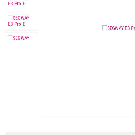
Mali kućni aparati
Mali kuhinjski aparati
Grejanje i hlađenje
Nega tela, lepota i zdravlje
Sport i putovanje
Sve za kuću i baštu
Vesa