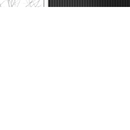
Call Centar
011 44 44 999
web@tehnomedia.rs
Tehnomedia
O nama
Naše prodavnice
Kontakt