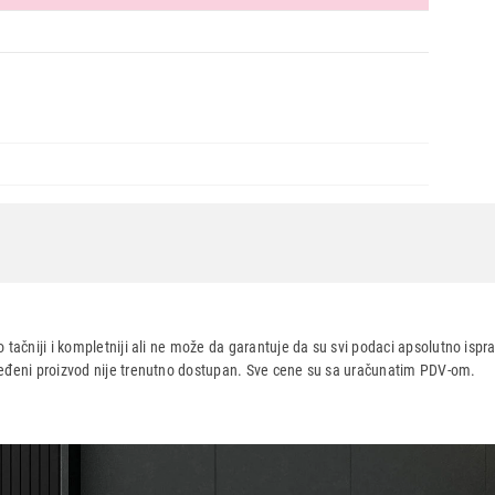
 tačniji i kompletniji ali ne može da garantuje da su svi podaci apsolutno ispra
dređeni proizvod nije trenutno dostupan. Sve cene su sa uračunatim PDV-om.
aca po osnovu zakona o zaštiti potrošača