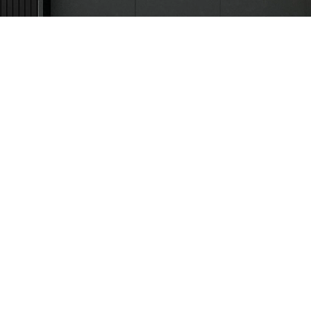
Pravna lica
011 44 44 888
pravnalica@tehnomedia.rs
Informacije
Korisnički
Isporuka robe
Svi brendo
Načini plaćanja
Vraćanje r
Uslovi korišćenja
Reklamacije