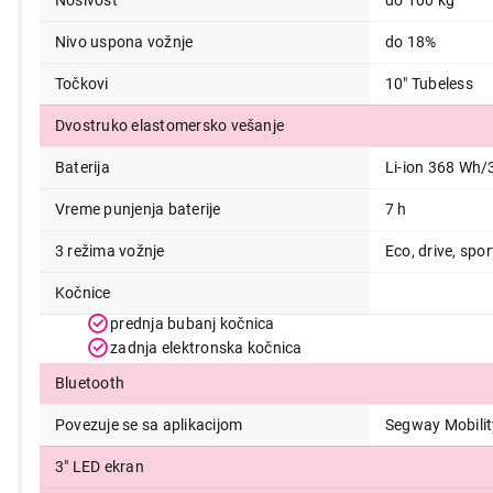
Nosivost
do 100 kg
53.999,00
Nivo uspona vožnje
do 18%
Točkovi
10" Tubeless
Dvostruko elastomersko vešanje
Baterija
Li-ion 368 Wh/
Vreme punjenja baterije
7 h
3 režima vožnje
Eco, drive, spor
Kočnice
prednja bubanj kočnica
zadnja elektronska kočnica
Bluetooth
Povezuje se sa aplikacijom
Segway Mobili
3" LED ekran