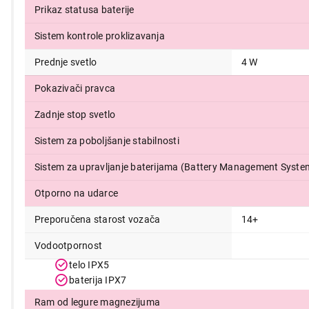
Prikaz statusa baterije
Sistem kontrole proklizavanja
Prednje svetlo
4 W
Pokazivači pravca
Zadnje stop svetlo
Sistem za poboljšanje stabilnosti
Sistem za upravljanje baterijama (Battery Management Syste
Otporno na udarce
Preporučena starost vozača
14+
Vodootpornost
telo IPX5
baterija IPX7
Ram od legure magnezijuma