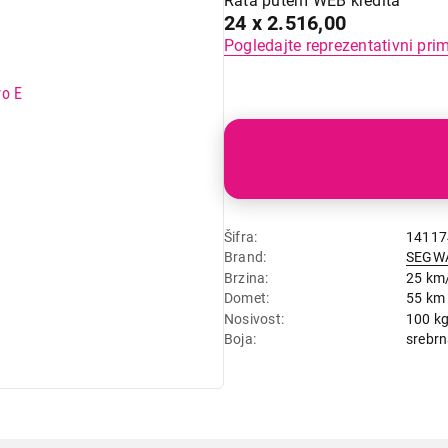
Rata putem WEB kredita
24 x 2.516,00
Pogledajte reprezentativni pri
Šifra
14117
Brand
SEGW
Brzina
25 km
Domet
55 km
Nosivost
100 k
Boja
srebr