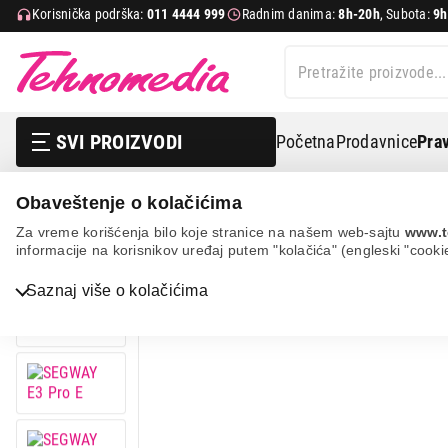
Korisnička podrška:
011 4444 999
Radnim danima:
8h-20h
, Subota:
9h
SVI PROIZVODI
Početna
Prodavnice
Prav
Obaveštenje o kolačićima
Sport i putovanje
Električni trotineti
Segway e3 pro
Za vreme korišćenja bilo koje stranice na našem web-sajtu
www.t
informacije na korisnikov uređaj putem "kolačića" (engleski "cooki
11%
UŠTEDA.
Saznaj više o kolačićima
Bela tehnika
TV, audio, video i foto
IT & Gaming
Mobilni telefoni i tableti