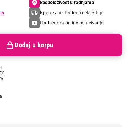
Raspoloživost u radnjama
Isporuka na teritoriji cele Srbije
mer
Uputstvo za online poručivanje
Dodaj u korpu
4
AY
/h
g
na