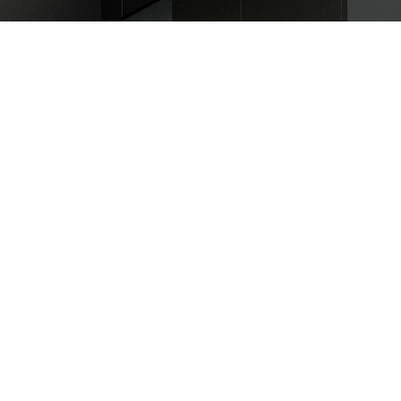
Tehnomedia Centrala
Generala Gambete 44, Zaječar
Pronađite nas u jednom od 50 gradova!
 servis
Newsletter
Prijavite se na naš newsletter i primajte preko
vi
emaila specijalne i ekskluzivne ponude.
obe
 i servis