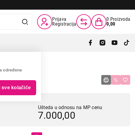
Prijava
0
Proizvoda
Registracija
0,00
va određene
E
i sve kolačiće
Ušteda u odnosu na MP cenu
7.000,00