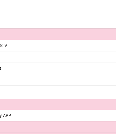
SEGWAY E3 Pro E
Proizvod je dodat u korpu.
Ukupno u korpi:
0,00
36 V
Nastavi kupovinu
Završi
t
ty APP