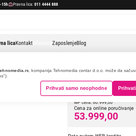
-15h
Pravna lica:
011 4444 888
na lica
Kontakt
eKatalog
Zaposlenje
Blog
 e
ehnomedia.rs
, kompanija Tehnomedia centar d.o.o. može da saču
es").
SEGWAY E3 Pro 
Prihvati samo neophodne
Prihvat
MP cena: 60.999,00
Cena za online poručivanje
53.999,00