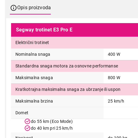
Opis proizvoda
Segway trotinet E3 Pro E
Električni trotinet
Nominalna snaga
400 W
Standardna snaga motora za osnovne performanse
Maksimalna snaga
800 W
Kratkotrajna maksimalna snaga za ubrzanje ili uspon
Maksimalna brzina
25 km/h
Domet
do 55 km (Eco Mode)
do 40 km pri 25 km/h