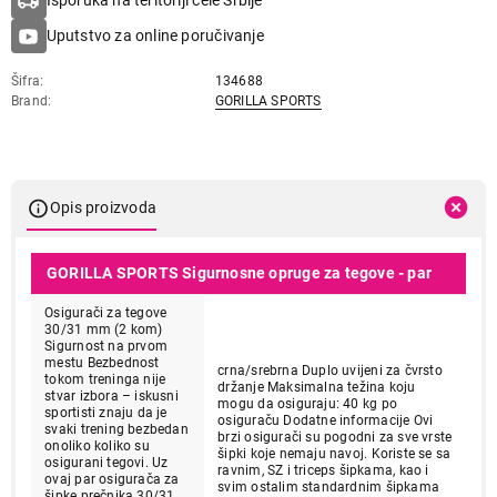
Isporuka na teritoriji cele Srbije
Uputstvo za online poručivanje
Šifra
134688
Brand
GORILLA SPORTS
Opis proizvoda
GORILLA SPORTS Sigurnosne opruge za tegove - par
Osigurači za tegove
30/31 mm (2 kom)
Sigurnost na prvom
mestu Bezbednost
crna/srebrna Duplo uvijeni za čvrsto
tokom treninga nije
držanje Maksimalna težina koju
stvar izbora – iskusni
mogu da osiguraju: 40 kg po
sportisti znaju da je
osiguraču Dodatne informacije Ovi
svaki trening bezbedan
brzi osigurači su pogodni za sve vrste
onoliko koliko su
šipki koje nemaju navoj. Koriste se sa
osigurani tegovi. Uz
ravnim, SZ i triceps šipkama, kao i
ovaj par osigurača za
svim ostalim standardnim šipkama
šipke prečnika 30/31