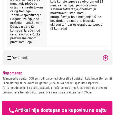
koje koriste tegove sa otvorom od 31
mm, tvoje ploče će
mm. Zahvaljujući jednostavnom
ostati na mestu tokom
sistemu zatvaranja, obezbeđuju
celog treninga.
maksimalnu stabilnost i
Tehničke specifikacije
omogućavaju brzo menjanje težine
Pogodni za šipke sa
bez dodatnog napora. Isporuka
prečnikom 30/31 mm
uključuje: 1 par osigurača za tegove
Dolaze u paru (2
(2 komada)
komada) Izrađeni od
čelične opruge Ručke
presvučene crnom
plastikom Boja
Deklaracija
Model:
GORILLA SPORTS Sigurnosne
Napomena:
opruge za tegove - par
Tehnomedia centar DOO se trudi da cene, fotografije i opisi artikala budu što tačniji
Naziv i vrsta robe:
FITNES OPREMA
i kompletniji ali ne može da garantuje da su svi podaci apsolutno ispravni.
Uvoznik:
Gorilla Sports DOO
Artikli predstavljeni na sajtu spadaju u našu ponudu i može se desiti da određeni
proizvod nije trenutno dostupan. Sve cene su sa uračunatim PDV-om.
Zemlja porekla:
Kina
Prava potrošača:
Zagarantovana sva prava
kupaca po osnovu zakona o
zaštiti potrošača
Artikal nije dostupan za kupovinu na sajtu