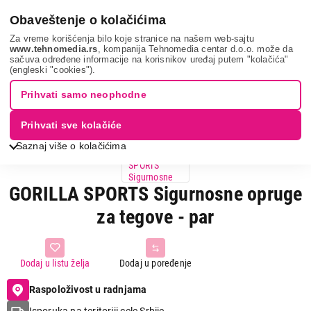
0
Obaveštenje o kolačićima
Za vreme korišćenja bilo koje stranice na našem web-sajtu
www.tehnomedia.rs
, kompanija Tehnomedia centar d.o.o. može da
sačuva određene informacije na korisnikov uređaj putem "kolačića"
Gorilla sports ...
(engleski "cookies").
Prihvati samo neophodne
Prihvati sve kolačiće
Saznaj više o kolačićima
GORILLA SPORTS Sigurnosne opruge
za tegove - par
Dodaj u listu želja
Dodaj u poređenje
Raspoloživost u radnjama