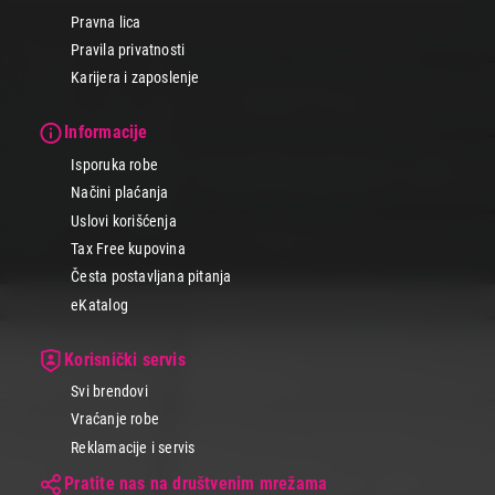
Pravna lica
Pravila privatnosti
Karijera i zaposlenje
Informacije
Isporuka robe
Načini plaćanja
Uslovi korišćenja
Tax Free kupovina
Česta postavljana pitanja
eKatalog
Korisnički servis
Svi brendovi
Vraćanje robe
Reklamacije i servis
Pratite nas na društvenim mrežama