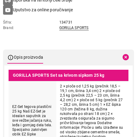
Isporuka na teritoriji cele Srbije
Uputstvo za online poručivanje
Šifra
134731
Brand
GORILLA SPORTS
Opis proizvoda
GORILLA SPORTS Set sa krivom sipkom 25 kg
2 × ploče od 1,25 kg (prečnik 18,5 –
19,1 cm, širina 3,4 cm) 2 × ploče od
2,5 kg (prečnik 22,5 – 23 cm, širina
4,2 cm) 2 × ploče od 5 kg (prečnik 27
– 28,2 cm, širina 5 cm) 1 × EZ šipka
EZ-Set tegova plastični
120 cm (težina 8 kg, dužina
25 kg Naš EZ-Set je
rukohvata po strani 18 cm) 2 ×
idealan saputnik za
zvezdasta osigurača za sigurno
sve vežbe jačanja ruku,
pričvršćivanje tegova Dodatne
leđa i gornjeg dela tela.
informacije: Ploče u setu izrađene su
Specijalno zakrivljen
od visoko zbijene cementne smeše,
oblik EZ šipke
obložene izuzetno čvrstom