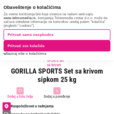
0
Obaveštenje o kolačićima
Za vreme korišćenja bilo koje stranice na našem web-sajtu
www.tehnomedia.rs
, kompanija Tehnomedia centar d.o.o. može da
sačuva određene informacije na korisnikov uređaj putem "kolačića"
Gorilla sports ...
(engleski "cookies").
Prihvati samo neophodne
Prihvati sve kolačiće
Saznaj više o kolačićima
GORILLA SPORTS Set sa krivom
sipkom 25 kg
Dodaj u listu želja
Dodaj u poređenje
Raspoloživost u radnjama