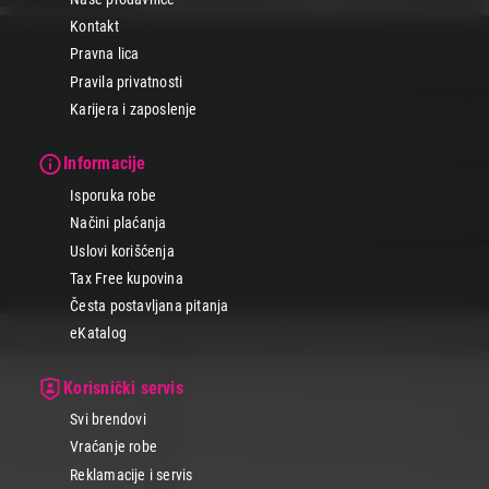
Kontakt
Pravna lica
Pravila privatnosti
Karijera i zaposlenje
Informacije
Isporuka robe
Načini plaćanja
Uslovi korišćenja
Tax Free kupovina
Česta postavljana pitanja
eKatalog
Korisnički servis
Svi brendovi
Vraćanje robe
Reklamacije i servis