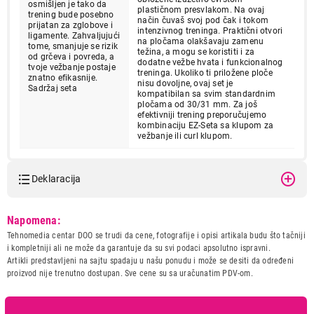
osmišljen je tako da
plastičnom presvlakom. Na ovaj
trening bude posebno
način čuvaš svoj pod čak i tokom
prijatan za zglobove i
intenzivnog treninga. Praktični otvori
ligamente. Zahvaljujući
na pločama olakšavaju zamenu
tome, smanjuje se rizik
težina, a mogu se koristiti i za
od grčeva i povreda, a
dodatne vežbe hvata i funkcionalnog
tvoje vežbanje postaje
treninga. Ukoliko ti priložene ploče
znatno efikasnije.
nisu dovoljne, ovaj set je
Sadržaj seta
kompatibilan sa svim standardnim
pločama od 30/31 mm. Za još
efektivniji trening preporučujemo
kombinaciju EZ-Seta sa klupom za
vežbanje ili curl klupom.
Deklaracija
Model:
GORILLA SPORTS Set sa
Napomena:
krivom sipkom 25 kg
Tehnomedia centar DOO se trudi da cene, fotografije i opisi artikala budu što tačniji
Naziv i vrsta robe:
FITNES OPREMA
i kompletniji ali ne može da garantuje da su svi podaci apsolutno ispravni.
Uvoznik:
Gorilla Sports DOO
Artikli predstavljeni na sajtu spadaju u našu ponudu i može se desiti da određeni
proizvod nije trenutno dostupan. Sve cene su sa uračunatim PDV-om.
Zemlja porekla:
Kina
Prava potrošača:
Zagarantovana sva prava
kupaca po osnovu zakona o