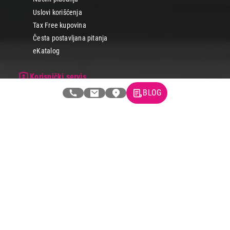
Uslovi korišćenja
Tax Free kupovina
Česta postavljana pitanja
eKatalog
Korisnički servis
Svi brendovi
BLOG
Vraćanje robe
Reklamacije i servis
Pratite nas na društvenim mrežama
© 2026 Tehnomedia centar d.o.o.