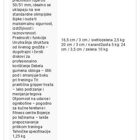
prečnikom rupe od
50/51 mm, idealno se
uklapaju na sve
standardne olimpijske
šipke i nude ti
maksimalnu sigurnost,
izdržljivost i
raznovrsnost.
Prednosti i funkcije
16,5 cm / 3 cm / svetlozelena 2,5 kg:
Unutrašnja struktura
20 cm / 3 cm / narandžasta 5 kg: 24
od livenog gvožđa –
cm / 3,5 cm / zelena 10 kg
dugotrajni i čvrsti
diskovi za
profesionalno
korišćenje Debela
gumena obloga – štiti
pod i smanjuje buku
pri treningu Tri
praktična gripper hvata
– lako podizanje i
menjanje tegova
Otpornost na udarce i
ogrebotine – pogodno
za kućne teretane i
fitness centre Bojenje
po težinama – lakše
prepoznavanje
prilikom treninga
Tehničke specifikacije
1,25 kg