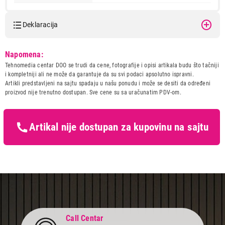
Deklaracija
14.999,00
FITNES OPREMA
GORILLA SPORTS Set gumiranih
Model:
GORILLA SPORTS Set
Napomena:
olimpijskih tegova (2 x 15 kg)
gumiranih olimpijskih tegova
Tehnomedia centar DOO se trudi da cene, fotografije i opisi artikala budu što tačniji
(2 x 15 kg)
Proizvod je dodat u korpu.
i kompletniji ali ne može da garantuje da su svi podaci apsolutno ispravni.
Naziv i vrsta robe:
FITNES OPREMA
Artikli predstavljeni na sajtu spadaju u našu ponudu i može se desiti da određeni
Uvoznik:
Gorilla Sports DOO
proizvod nije trenutno dostupan. Sve cene su sa uračunatim PDV-om.
Ukupno u korpi:
0,00
Zemlja porekla:
Kina
Prava potrošača:
Zagarantovana sva prava
kupaca po osnovu zakona o
Artikal nije dostupan za kupovinu na sajtu
Nastavi kupovinu
zaštiti potrošača
Završi kupovinu
Call Centar