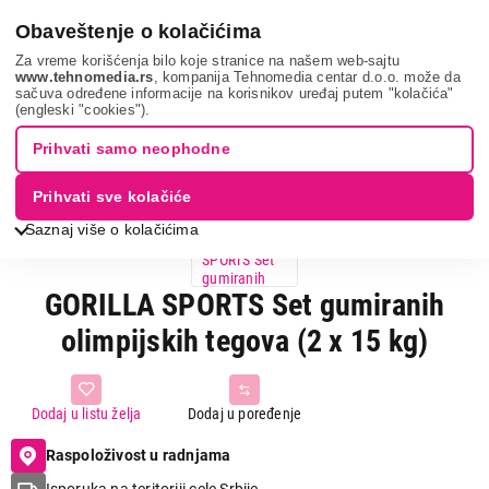
0
Obaveštenje o kolačićima
Za vreme korišćenja bilo koje stranice na našem web-sajtu
www.tehnomedia.rs
, kompanija Tehnomedia centar d.o.o. može da
sačuva određene informacije na korisnikov uređaj putem "kolačića"
Gorilla sports ...
(engleski "cookies").
Prihvati samo neophodne
Prihvati sve kolačiće
Saznaj više o kolačićima
GORILLA SPORTS Set gumiranih
olimpijskih tegova (2 x 15 kg)
Dodaj u listu želja
Dodaj u poređenje
Raspoloživost u radnjama