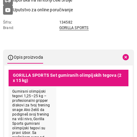
Isporuka na teritoriji cele Srbije
Uputstvo za online poručivanje
Šifra
134582
Brand
GORILLA SPORTS
Opis proizvoda
GORILLA SPORTS Set gumiranih olimpijskih tegova (2
x 15 kg)
Gumirani olimpijski
tegovi 1,25–25 kg –
profesionalni gripper
diskovi za tvoj trening
snage Ako želiš da
podigneš svoj trening
na viši nivo, Gorilla
Sports gumirani
olimpijski tegovi su
pravi izbor. Sa