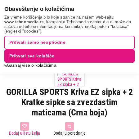
0
Obaveštenje o kolačićima
Za vreme korišćenja bilo koje stranice na našem web-sajtu
www.tehnomedia.rs
, kompanija Tehnomedia centar d.o.o. može da
sačuva određene informacije na korisnikov uređaj putem "kolačića"
Gorilla sports ...
(engleski "cookies").
Prihvati samo neophodne
Prihvati sve kolačiće
Saznaj više o kolačićima
GORILLA SPORTS Kriva EZ sipka + 2
Kratke sipke sa zvezdastim
maticama (Crna boja)
Dodaj u listu želja
Dodaj u poređenje