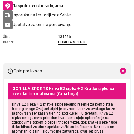
Raspoloživost u radnjama
Isporuka na teritoriji cele Srbije
Uputstvo za online poručivanje
Šifra
134596
Brand
GORILLA SPORTS
Opis proizvoda
GORILLA SPORTS Kriva EZ sipka + 2 Kratke sipke sa
zvezdastim maticama (Crna boja)
Kriva EZ šipka + 2 kratke šipke Idealno rešenje za kompletan
trening snage Ovaj set šipki je savršen izbor za svakoga ko želi
raznovrsan i efikasan trening kod kuće ili u teretani. Kriva EZ
šipka omogućava prirodan hvat i smanjuje opterećenje na
zglobovima tokom biceps i triceps vežbi, dok kratke šipke nude
fleksibilnost za širok spektar vežbi sa bučicama. Uz robustan
hromirani dizajn i sigurnosne zatvarače, ovaj set pruža