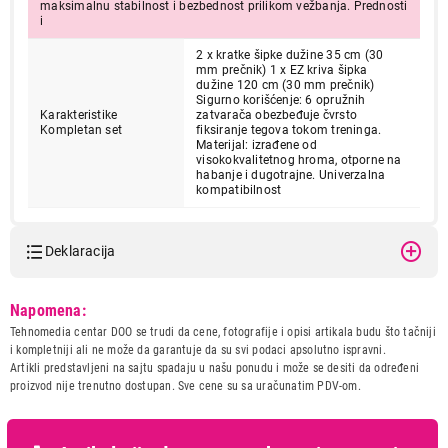
maksimalnu stabilnost i bezbednost prilikom vežbanja. Prednosti
i
2 x kratke šipke dužine 35 cm (30
mm prečnik) 1 x EZ kriva šipka
dužine 120 cm (30 mm prečnik)
Sigurno korišćenje: 6 opružnih
Karakteristike
zatvarača obezbeđuje čvrsto
Kompletan set
fiksiranje tegova tokom treninga.
Materijal: izrađene od
visokokvalitetnog hroma, otporne na
habanje i dugotrajne. Univerzalna
kompatibilnost
Deklaracija
Model:
GORILLA SPORTS Kriva EZ
Napomena:
sipka + 2 Kratke sipke sa
Tehnomedia centar DOO se trudi da cene, fotografije i opisi artikala budu što tačniji
zvezdastim maticama (Crna
i kompletniji ali ne može da garantuje da su svi podaci apsolutno ispravni.
boja)
Artikli predstavljeni na sajtu spadaju u našu ponudu i može se desiti da određeni
Naziv i vrsta robe:
FITNES OPREMA
proizvod nije trenutno dostupan. Sve cene su sa uračunatim PDV-om.
Uvoznik:
Gorilla Sports DOO
Zemlja porekla:
Kina