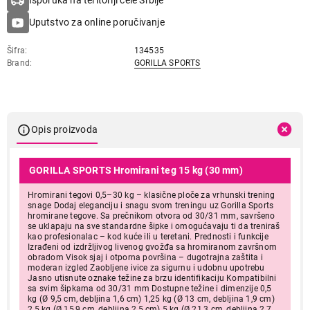
Isporuka na teritoriji cele Srbije
Uputstvo za online poručivanje
Šifra
134535
Brand
GORILLA SPORTS
Opis proizvoda
GORILLA SPORTS Hromirani teg 15 kg (30 mm)
Hromirani tegovi 0,5–30 kg – klasične ploče za vrhunski trening
snage Dodaj eleganciju i snagu svom treningu uz Gorilla Sports
hromirane tegove. Sa prečnikom otvora od 30/31 mm, savršeno
se uklapaju na sve standardne šipke i omogućavaju ti da treniraš
kao profesionalac – kod kuće ili u teretani. Prednosti i funkcije
Izrađeni od izdržljivog livenog gvožđa sa hromiranom završnom
obradom Visok sjaj i otporna površina – dugotrajna zaštita i
moderan izgled Zaobljene ivice za sigurnu i udobnu upotrebu
Jasno utisnute oznake težine za brzu identifikaciju Kompatibilni
sa svim šipkama od 30/31 mm Dostupne težine i dimenzije 0,5
kg (Ø 9,5 cm, debljina 1,6 cm) 1,25 kg (Ø 13 cm, debljina 1,9 cm)
2,5 kg (Ø 15,9 cm, debljina 2,5 cm) 5 kg (Ø 21,3 cm, debljina 2,7