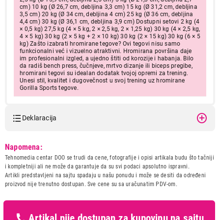
cm) 10 kg (Ø 26,7 cm, debljina 3,3 cm) 15 kg (Ø 31,2 cm, debljina
3,5 cm) 20 kg (Ø 34 cm, debljina 4 cm) 25 kg (Ø 36 cm, debljina
4,4 cm) 30 kg (Ø 36,1 cm, debljina 3,9 cm) Dostupni setovi 2 kg (4
× 0,5 kg) 27,5 kg (4 × 5 kg, 2 × 2,5 kg, 2 × 1,25 kg) 30 kg (4 × 2,5 kg,
4 × 5 kg) 30 kg (2 × 5 kg + 2 × 10 kg) 30 kg (2 × 15 kg) 30 kg (6 × 5
kg) Zašto izabrati hromirane tegove? Ovi tegovi nisu samo
funkcionalni već i vizuelno atraktivni. Hromirana površina daje
im profesionalni izgled, a ujedno štiti od korozije i habanja. Bilo
da radiš bench press, čučnjeve, mrtvo dizanje ili biceps pregibe,
hromirani tegovi su idealan dodatak tvojoj opremi za trening.
Unesi stil, kvalitet i dugovečnost u svoj trening uz hromirane
Gorilla Sports tegove.
Deklaracija
Model:
GORILLA SPORTS Hromirani
Napomena:
teg 15 kg (30 mm)
Tehnomedia centar DOO se trudi da cene, fotografije i opisi artikala budu što tačniji
Naziv i vrsta robe:
FITNES OPREMA
i kompletniji ali ne može da garantuje da su svi podaci apsolutno ispravni.
Uvoznik:
Gorilla Sports DOO
Artikli predstavljeni na sajtu spadaju u našu ponudu i može se desiti da određeni
proizvod nije trenutno dostupan. Sve cene su sa uračunatim PDV-om.
Zemlja porekla:
Kina
Prava potrošača:
Zagarantovana sva prava
kupaca po osnovu zakona o
zaštiti potrošača
Artikal nije dostupan za kupovinu na sajtu