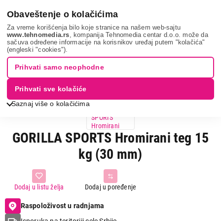
0
Obaveštenje o kolačićima
Za vreme korišćenja bilo koje stranice na našem web-sajtu
www.tehnomedia.rs
, kompanija Tehnomedia centar d.o.o. može da
sačuva određene informacije na korisnikov uređaj putem "kolačića"
Gorilla sports ...
(engleski "cookies").
Prihvati samo neophodne
Prihvati sve kolačiće
Saznaj više o kolačićima
GORILLA SPORTS Hromirani teg 15
kg (30 mm)
Dodaj u listu želja
Dodaj u poređenje
Raspoloživost u radnjama