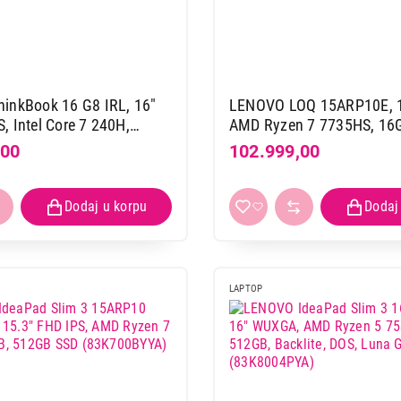
inkBook 16 G8 IRL, 16"
LENOVO LOQ 15ARP10E, 1
 Intel Core 7 240H,
AMD Ryzen 7 7735HS, 16
GB (21SH00FCYA)
SSD, RTX3050 6GB, DOS, 
,00
102.999,00
(83S0003VYA)
LAPTOP
LAPTOPOVI