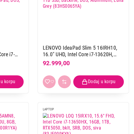
LENOVO IdeaPad Slim 5 16IRH10,
ore i7-
16.0" UHD, Intel Core i7-13620H,
 NumPad,
16GB, 1TB SSD, Backlite, DOS,
92.999,00
na Grey
Aluminium, Luna Grey
(83HS0065YA)
LAPTOP