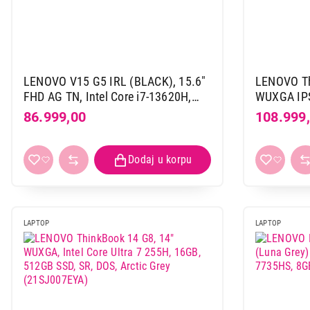
LENOVO V15 G5 IRL (BLACK), 15.6"
LENOVO Th
FHD AG TN, Intel Core i7-13620H,
WUXGA IPS,
16GB, 512GB (83GW007UYA)
16GB, 512
86.999,00
108.999
LAPTOP
LAPTOP