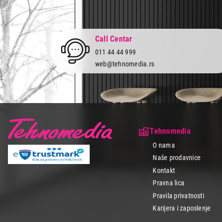
Call Centar
011 44 44 999
web@tehnomedia.rs
Tehnomedia
O nama
Naše prodavnice
Kontakt
Pravna lica
Pravila privatnosti
Karijera i zaposlenje