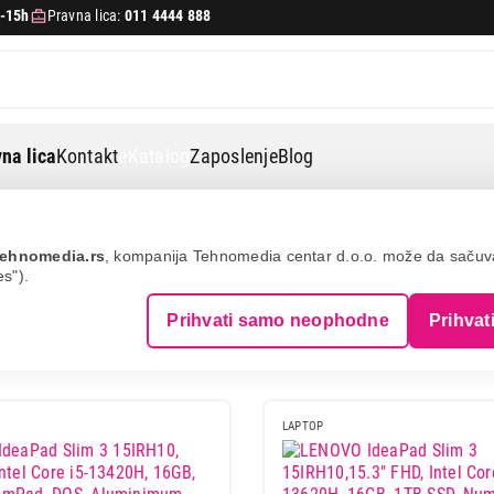
-15h
Pravna lica:
011 4444 888
na lica
Kontakt
eKatalog
Zaposlenje
Blog
ehnomedia.rs
, kompanija Tehnomedia centar d.o.o. može da saču
es").
Prihvati samo neophodne
Prihvat
Prikazano 1 do 24 od ukupno 24 (1 stranica)
LAPTOP