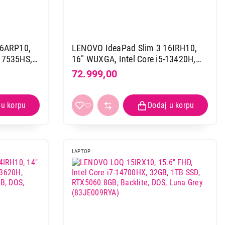
D, AMD Ryzen
, crna
16ARP10,
LENOVO IdeaPad Slim 3 16IRH10,
 7535HS,
16" WUXGA, Intel Core i5-13420H,
S, Luna
16GB, 1TB SSD, DOS, Luna Grey
72.999,00
(83K20033YA)
 kupovinu
LAPTOP