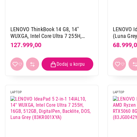
78.999,00
LENOVO ThinkBook 14 G8, 14"
LENOVO Id
WUXGA, Intel Core Ultra 7 255H,
(Luna Gre
16GB, 512GB SSD, SR, DOS, Arctic
Ryzen 7 7
127.999,00
68.999,
Grey (21SJ007EYA)
(83K700B
LAPTOP
LAPTOP