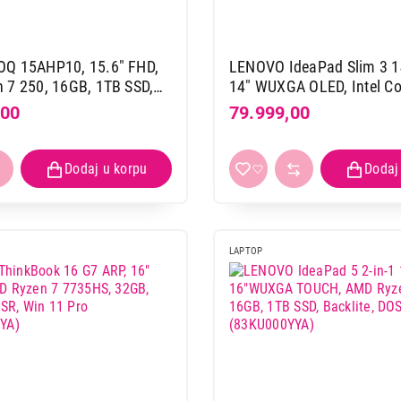
Q 15AHP10, 15.6" FHD,
LENOVO IdeaPad Slim 3 1
14" WUXGA OLED, Intel Cor
B, Backlit, DOS, Luna
13620H, 16GB, 512GB SSD,
,00
79.999,00
G0042YA)
SRB, DOS, siva (83K000D
LAPTOP