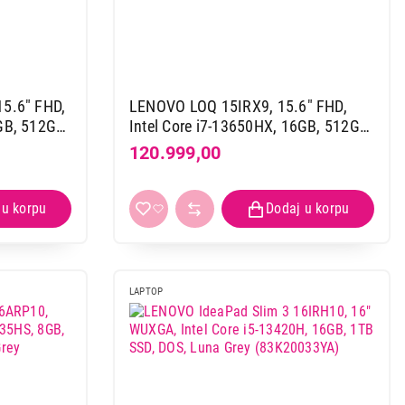
5.6" FHD,
LENOVO LOQ 15IRX9, 15.6" FHD,
GB, 512GB
Intel Core i7-13650HX, 16GB, 512GB
Luna Grey
SSD, RTX4050 6GB, DOS, Luna Grey
120.999,00
(83DV01DHYA)
LAPTOP