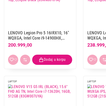
LENOVO Legion Pro 5 16IRX10, 16"
LENOVO Le
WQXGA, Intel Core i9-14900HX,
WQXGA, Int
16GB, 1TB, RTX5050, SRB, DOS,
16GB, 1TB
200.999,00
238.999
Aluminium Top, Eclipse Black
Aluminium 
(83NN0018YA)
(83NN001
LAPTOP
LAPTOP