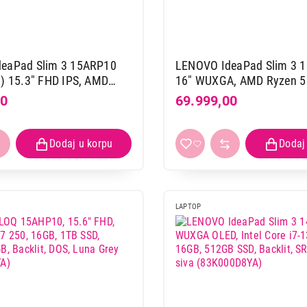
LENOVO V15 G4 AMN 15.6inch FH
5-7520U, 16GB, 512GB, GLAN, DOS
(82YU00YQYA)
eaPad Slim 3 15ARP10
LENOVO IdeaPad Slim 3 
y) 15.3" FHD IPS, AMD
16" WUXGA, AMD Ryzen 5
Proizvod je dodat u korpu.
735HS, 8GB, 512GB SSD
8GB, 512GB, Backlite, DO
00
69.999,00
YYA)
Grey (83K8004PYA)
Ukupno u korpi:
0,00
Nastavi kupovinu
Završi
LAPTOP