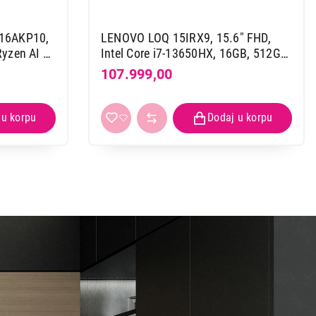
 16AKP10,
LENOVO LOQ 15IRX9, 15.6" FHD,
yzen AI 5
Intel Core i7-13650HX, 16GB, 512GB
ite, DOS,
SSD, RTX3050 6GB, Backlite, DOS,
107.999,00
Luna Grey (83DV01DGYA)