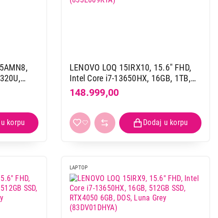
15AMN8,
LENOVO LOQ 15IRX10, 15.6" FHD,
7320U,
Intel Core i7-13650HX, 16GB, 1TB,
va
RTX5050, bklt, SRB, DOS, siva
148.999,00
(83JE009KYA)
LAPTOP