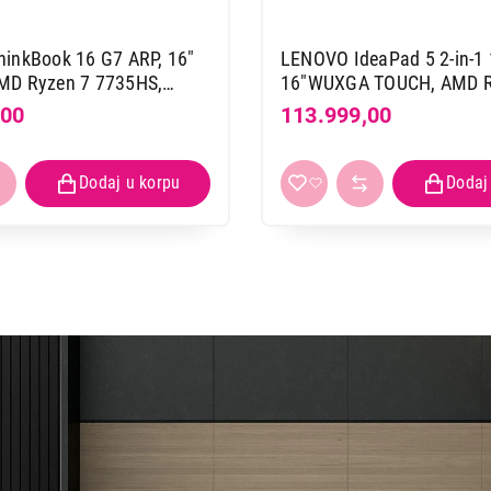
inkBook 16 G7 ARP, 16"
LENOVO IdeaPad 5 2-in-1
D Ryzen 7 7735HS,
16"WUXGA TOUCH, AMD R
GB SSD, SR, Win 11 Pro
340, 16GB, 1TB SSD, Backl
,00
113.999,00
3YA)
Luna Grey (83KU000YYA)