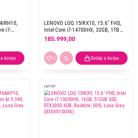
4IRH10,
LENOVO LOQ 15IRX10, 15.6" FHD,
e i7-
Intel Core i7-14700HX, 32GB, 1TB
 Backlit,
SSD, RTX5060 8GB, Backlite, DOS,
185.999,00
8YA)
Luna Grey (83JE009RYA)
LAPTOP