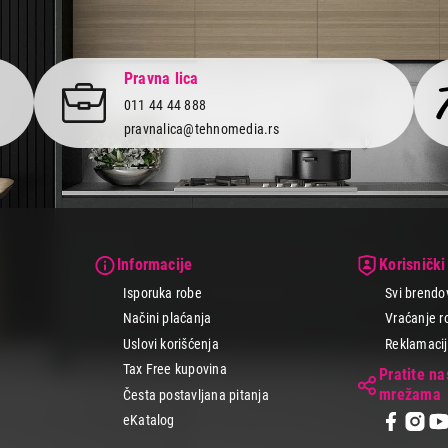
Pravna lica
011 44 44 888
pravnalica@tehnomedia.rs
Informacije
Korisnički
Isporuka robe
Svi brendo
Načini plaćanja
Vraćanje r
Uslovi korišćenja
Reklamacije
Tax Free kupovina
Pratite n
mrežama
Česta postavljana pitanja
eKatalog