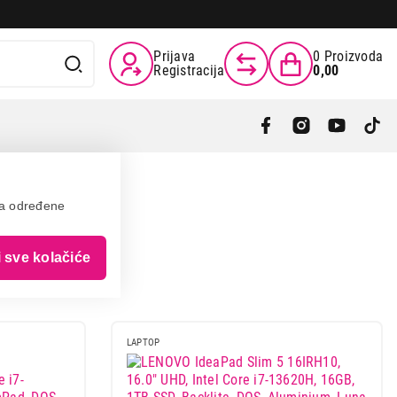
Prijava
0
Proizvoda
Registracija
0,00
va određene
i sve kolačiće
LAPTOP