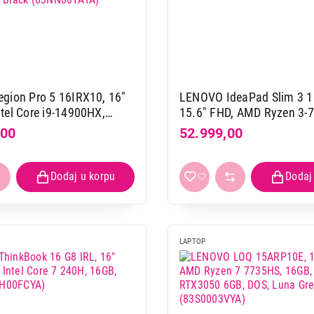
gion Pro 5 16IRX10, 16"
LENOVO IdeaPad Slim 3 
el Core i9-14900HX,
15.6" FHD, AMD Ryzen 3-
, RTX5070, SRB, DOS,
8GB, 512GB, SRB, DOS, si
,00
52.999,00
Top, Eclipse Black
(82XQ00R1YA)
AYA)
LAPTOP