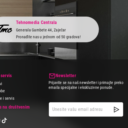
Tehnomedia Centrala
Generala Gambete 44, Zaječar
Pronađite nas u jednom od 50 gradova!
 servis
Newsletter
Prijavite se na naš newsletter i primajte preko
vi
emaila specijalne i ekskluzivne ponude.
obe
 i servis
as na društvenim