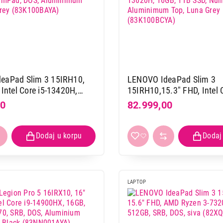
eaPad Slim 3 15IRH10,
LENOVO IdeaPad Slim 3
 Intel Core i5-13420H,
15IRH10,15.3" FHD, Intel C
 SSD, NumPad, DOS,
13620H, 16GB, 1TB SSD,
00
82.999,00
m Top, Luna Grey
DOS, Aluminimum Top, Lu
AYA)
(83K100BCYA)
LAPTOP