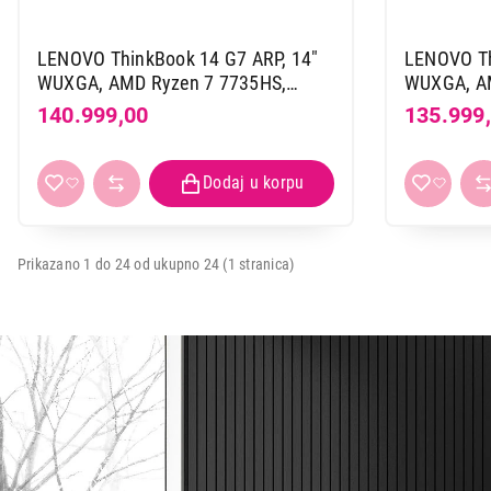
LENOVO ThinkBook 14 G7 ARP, 14"
LENOVO Th
WUXGA, AMD Ryzen 7 7735HS,
WUXGA, AM
32GB, 1TB SSD, SR, Win 11 Pro
32GB, 512
140.999,00
135.999
(21MV0024YA)
(21MW001
Prikazano 1 do 24 od ukupno 24 (1 stranica)