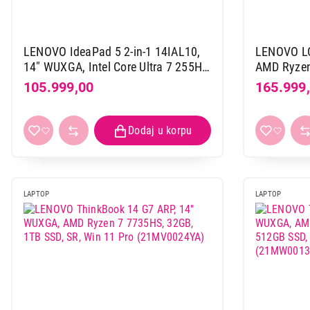
LENOVO IdeaPad 5 2-in-1 14IAL10,
LENOVO LO
14" WUXGA, Intel Core Ultra 7 255H,
AMD Ryzen 7 250, 16GB, 1TB SSD,
16GB, 512GB, DigitalPen, Backlite,
RTX5060 8G
105.999,00
165.999
DOS, Luna Grey (83KR001XYA)
Grey (83J
LAPTOP
LAPTOP