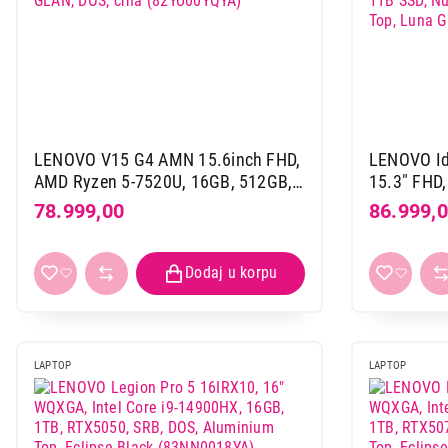
Mali kuhinjski aparati
Grejanje i hlađenje
Nega tela, lepota i zdravlje
Sport i putovanje
LENOVO V15 G4 AMN 15.6inch FHD,
LENOVO Id
Sve za kuću i baštu
AMD Ryzen 5-7520U, 16GB, 512GB,
15.3" FHD,
GLAN, DOS, crna (82YU00YQYA)
16GB, 1TB
78.999,00
86.999,
Aluminimu
Vesa
(83K100B
LAPTOP
LAPTOP