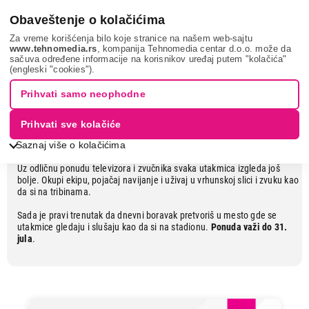
0
Obaveštenje o kolačićima
Za vreme korišćenja bilo koje stranice na našem web-sajtu
www.tehnomedia.rs
, kompanija Tehnomedia centar d.o.o. može da
sačuva određene informacije na korisnikov uređaj putem "kolačića"
Ponuda za navijačku atmosferu kod
(engleski "cookies").
kuće
Prihvati samo neophodne
Prihvati sve kolačiće
Pravi doživljaj igre
Saznaj više o kolačićima
Uz odličnu ponudu televizora i zvučnika svaka utakmica izgleda još
bolje. Okupi ekipu, pojačaj navijanje i uživaj u vrhunskoj slici i zvuku kao
da si na tribinama.
Sada je pravi trenutak da dnevni boravak pretvoriš u mesto gde se
utakmice gledaju i slušaju kao da si na stadionu.
Ponuda važi do 31.
jula
.