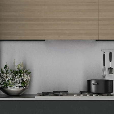
Newsletter
Prijavite se na naš newsletter i primajte preko emaila specijalne i
ekskluzivne ponude.
Tehnomedia
O nama
Naše prodavnice
Kontakt
Pravna lica