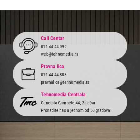
Call Centar
011 44 44 999
web@tehnomedia.rs
Pravna lica
011 44 44 888
pravnalica@tehnomedia.rs
Tehnomedia Centrala
Generala Gambete 44, Zaječar
Pronađite nas u jednom od 50 gradova!