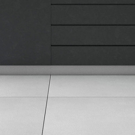
Pravila privatnosti
Karijera i zaposlenje
Informacije
Isporuka robe
Načini plaćanja
Uslovi korišćenja
Tax Free kupovina
Česta postavljana pitanja
eKatalog
Korisnički servis
Svi brendovi
Vraćanje robe
Reklamacije i servis
Pratite nas na društvenim mrežama