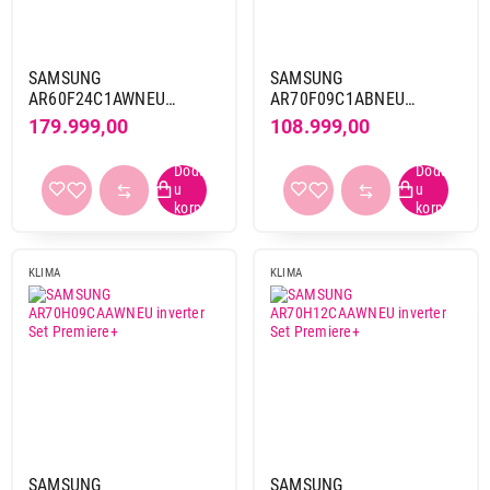
SAMSUNG
SAMSUNG
AR60F24C1AWNEU
AR70F09C1ABNEU
inverter Set Wind Free
inverter Set INDOR Wind
179.999,00
108.999,00
Comfort S2
Free Avant Black
KLIMA
KLIMA
SAMSUNG
SAMSUNG