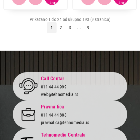
Prikazano 1 do 24 od ukupno 193 (9 stranica)
1
2
3
...
9
Call Centar
011 44 44 999
web@tehnomedia.rs
Pravna lica
011 44 44 888
pravnalica@tehnomedia.rs
Tehnomedia Centrala