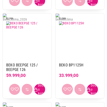
KLIMA
KLIMA
BEKO BEEPGE 125 /
BEKO BP1125H
BEEPGE 126
59.999,00
33.999,00
49.999,00
KLIME
SAMSUNG AR12TXHQASINEU - AR3500
Proizvod je dodat u korpu.