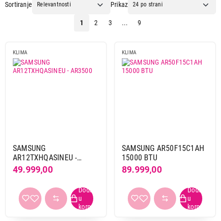
Sortiranje
Prikaz
1
2
3
...
9
KLIMA
KLIMA
SAMSUNG
SAMSUNG AR50F15C1AH
AR12TXHQASINEU -
15000 BTU
AR3500
49.999,00
89.999,00