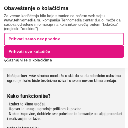
0
Obaveštenje o kolačićima
Za vreme korišćenja bilo koje stranice na našem web-sajtu
www.tehnomedia.rs
, kompanija Tehnomedia centar d.o.o. može da
sačuva određene informacije na korisnikov uređaj putem "kolačića"
Kupovina i ugradnja klima uređaja
(engleski "cookies").
na jednom mestu
Prihvati samo neophodne
Prihvati sve kolačiće
Saznaj više o kolačićima
Kupovinom klima uređaja u
Tehnomediji
možete ugovoriti i uslugu
njegove ugradnje.
Naši partneri vrše stručnu montažu u skladu sa standardnim uslovima
ugradnje, kako biste bezbrižno uživali u svom novom klima uređaju.
Kako funkcioniše?
- Izaberite klima uređaj.
- Ugovorite uslugu ugradnje prilikom kupovine.
- Nakon kupovine, dobićete sve potrebne informacije o daljoj proceduri
i realizaciji montaže.