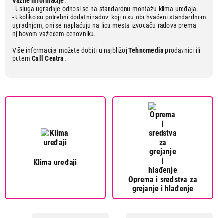
Važne informacije
:
- Usluga ugradnje odnosi se na standardnu montažu klima uređaja.
- Ukoliko su potrebni dodatni radovi koji nisu obuhvaćeni standardnom
ugradnjom, oni se naplaćuju na licu mesta izvođaču radova prema
njihovom važećem cenovniku.
Više informacija možete dobiti u najbližoj
Tehnomedia
prodavnici ili
putem
Call Centra
.
Klima uređaji
Oprema i sredstva za
grejanje i hlađenje