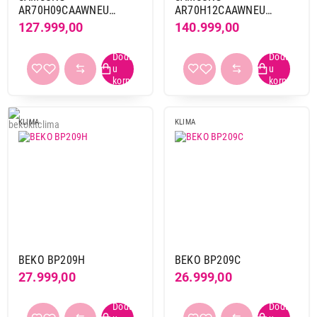
AR70H09CAAWNEU
AR70H12CAAWNEU
inverter Set Premiere+
inverter Set Premiere+
127.999,00
140.999,00
KLIMA
KLIMA
BEKO BP209H
BEKO BP209C
27.999,00
26.999,00