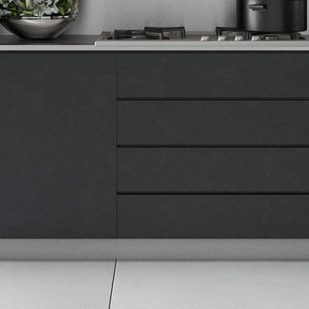
Tehnomedia
O nama
Naše prodavnice
Kontakt
Pravna lica
Pravila privatnosti
Karijera i zaposlenje
Informacije
Isporuka robe
Načini plaćanja
Uslovi korišćenja
Tax Free kupovina
Česta postavljana pitanja
eKatalog
Korisnički servis
Svi brendovi