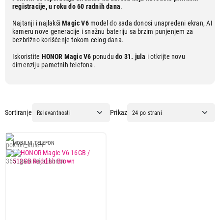
registracije, u roku do 60 radnih dana
.
Najtanji i najlakši
Magic V6
model do sada donosi unapređeni ekran, AI
kameru nove generacije i snažnu bateriju sa brzim punjenjem za
bezbrižno korišćenje tokom celog dana.
Iskoristite
HONOR Magic V6
ponudu
do 31. jula
i otkrijte novu
dimenziju pametnih telefona.
Sortiranje
Prikaz
MOBILNI TELEFON