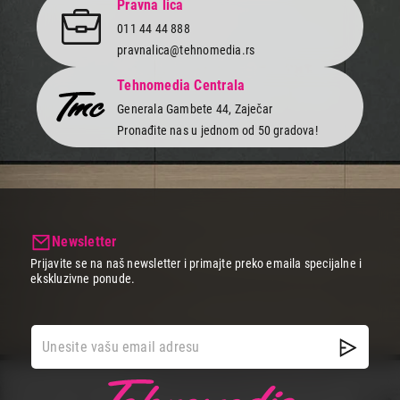
Pravna lica
Brown
Proizvod je dodat u korpu.
011 44 44 888
pravnalica@tehnomedia.rs
Ukupno u korpi:
0,00
Tehnomedia Centrala
Generala Gambete 44, Zaječar
Pronađite nas u jednom od 50 gradova!
Nastavi kupovinu
Završi kupovinu
Newsletter
Prijavite se na naš newsletter i primajte preko emaila specijalne i
ekskluzivne ponude.