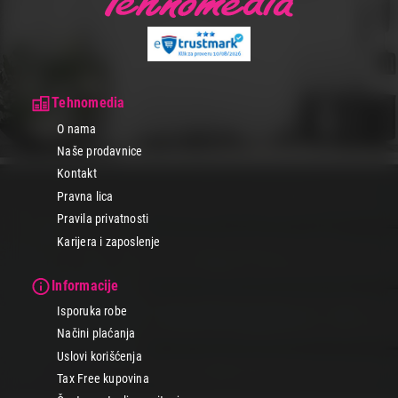
Tehnomedia
O nama
Naše prodavnice
Kontakt
Pravna lica
Pravila privatnosti
Karijera i zaposlenje
Informacije
Isporuka robe
Načini plaćanja
Uslovi korišćenja
Tax Free kupovina