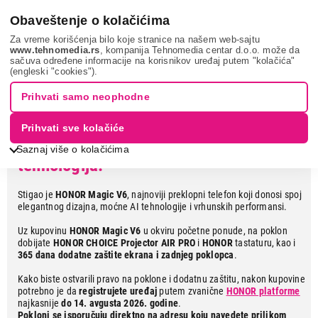
0
Obaveštenje o kolačićima
Za vreme korišćenja bilo koje stranice na našem web-sajtu
www.tehnomedia.rs
, kompanija Tehnomedia centar d.o.o. može da
sačuva određene informacije na korisnikov uređaj putem "kolačića"
Leto uz HONOR Magic V6 – nova
(engleski "cookies").
era preklopnih telefona
Prihvati samo neophodne
Prihvati sve kolačiće
Pokloni, 365 dana zaštite i vrhunska
Saznaj više o kolačićima
tehnologija.
Stigao je
HONOR Magic V6
, najnoviji preklopni telefon koji donosi spoj
elegantnog dizajna, moćne AI tehnologije i vrhunskih performansi.
Uz kupovinu
HONOR Magic V6
u okviru početne ponude, na poklon
dobijate
HONOR CHOICE Projector AIR PRO
i
HONOR
tastaturu, kao i
365 dana dodatne zaštite ekrana i zadnjeg poklopca
.
Kako biste ostvarili pravo na poklone i dodatnu zaštitu, nakon kupovine
potrebno je da
registrujete uređaj
putem zvanične
HONOR platforme
najkasnije
do 14. avgusta 2026. godine
.
Pokloni se isporučuju direktno na adresu koju navedete prilikom