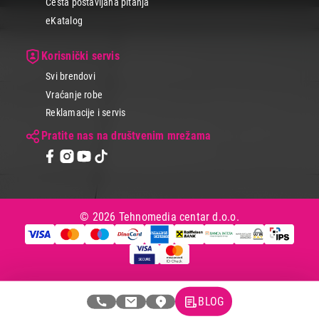
Česta postavljana pitanja
eKatalog
Korisnički servis
Svi brendovi
Vraćanje robe
Reklamacije i servis
Pratite nas na društvenim mrežama
© 2026 Tehnomedia centar d.o.o.
BLOG