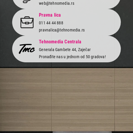
web@tehnomedia.rs
Pravna lica
011 44 44 888
pravnalica@tehnomedia.rs
Tehnomedia Centrala
Generala Gambete 44, Zaječar
Pronađite nas u jednom od 50 gradova!
Newsletter
Prijavite se na naš newsletter i primajte preko emaila specijalne i
ekskluzivne ponude.