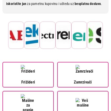
Iskoristite jun
za pametnu kupovinu i uštedu uz
besplatnu dostavu
.
Frižideri
Zamrzivači