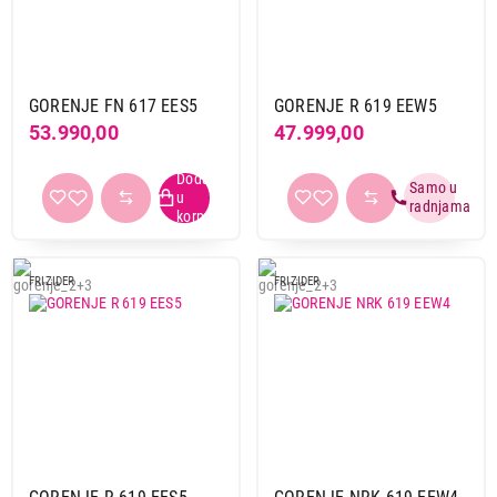
FRIŽIDERI
GORENJE NRK 6202 AW4
Proizvod je dodat u korpu.
GORENJE FN 617 EES5
GORENJE R 619 EEW5
Ukupno u korpi:
0,00
53.990,00
47.999,00
Nastavi kupovinu
Završi kupovinu
FRIZIDER
FRIZIDER