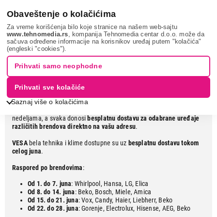
0
Obaveštenje o kolačićima
Za vreme korišćenja bilo koje stranice na našem web-sajtu
www.tehnomedia.rs
, kompanija Tehnomedia centar d.o.o. može da
sačuva određene informacije na korisnikov uređaj putem "kolačića"
Besplatna dostava bele tehnike
(engleski "cookies").
Prihvati samo neophodne
Za odabrane brendove
Prihvati sve kolačiće
Tokom juna
vas očekuje
besplatna dostava bele tehnike
, uz posebno
Saznaj više o kolačićima
istaknute periode za pojedine brendove. Akcija je podeljena po
nedeljama, a svaka donosi
besplatnu dostavu za odabrane uređaje
različitih brendova direktno na vašu adresu
.
VESA
bela tehnika i klime dostupne su uz
besplatnu dostavu tokom
celog juna
.
Raspored po brendovima
:
Od 1. do 7. juna
: Whirlpool, Hansa, LG, Elica
Od 8. do 14. juna
: Beko, Bosch, Miele, Amica
Od 15. do 21. juna
: Vox, Candy, Haier, Liebherr, Beko
Od 22. do 28. juna
: Gorenje, Electrolux, Hisense, AEG, Beko