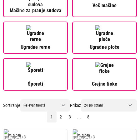
Veš mašine
Mašine za pranje sudova
Ugradne rerne
Ugradne ploče
Šporeti
Grejne fioke
Sortiranje
Prikaz
1
2
3
...
8
FRIZIDER
FRIZIDER