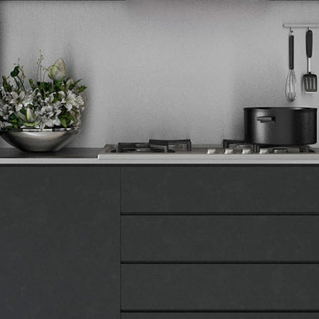
Tehnomedia
O nama
Naše prodavnice
Kontakt
Pravna lica
Pravila privatnosti
Karijera i zaposlenje
Informacije
Isporuka robe
Načini plaćanja
Uslovi korišćenja