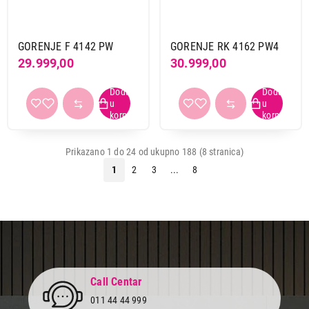
GORENJE F 4142 PW
GORENJE RK 4162 PW4
29.999,00
30.999,00
Prikazano 1 do 24 od ukupno 188 (8 stranica)
1
2
3
...
8
Call Centar
011 44 44 999