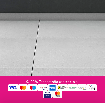
Tax Free kupovina
Česta postavljana pitanja
eKatalog
Korisnički servis
Svi brendovi
Vraćanje robe
Reklamacije i servis
Pratite nas na društvenim mrežama
© 2026 Tehnomedia centar d.o.o.