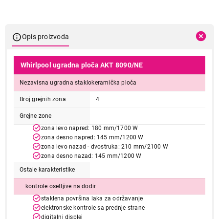
Opis proizvoda
Whirlpool ugradna ploča AKT 8090/NE
Nezavisna ugradna staklokeramička ploča
Broj grejnih zona
4
Grejne zone
zona levo napred: 180 mm/1700 W
zona desno napred: 145 mm/1200 W
zona levo nazad - dvostruka: 210 mm/2100 W
zona desno nazad: 145 mm/1200 W
Ostale karakteristike
– kontrole osetljive na dodir
staklena površina laka za održavanje
elektronske kontrole sa prednje strane
digitalni displej