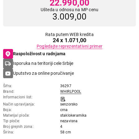
22.990,00
Ušteda u odnosu na MP cenu
3.009,00
Rata putem WEB kredita
24 x 1.071,00
Pogledajte reprezentativni primer
Raspoloživost u radnjama
Isporuka na teritoriji cele Srbije
Uputstvo za online poručivanje
Šifra
36297
Brand
WHIRLPOOL
Informacioni list
Način upravljanja
senzorsko
Boja
crna
Materijal ploče
staklokeramika
Tip ploče
nezavisna
Broj grejnih zona
4
Širina
58 cm