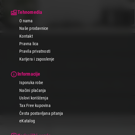
Tehnomedia
O nama
Naše prodavnice
Kontakt
Pravna lica
Pravila privatnosti
Karijera i zaposlenje
Informacije
Isporuka robe
Načini plaćanja
Uslovi korišćenja
Tax Free kupovina
Česta postavljana pitanja
eKatalog