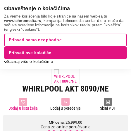
0
Obaveštenje o kolačićima
Za vreme korišćenja bilo koje stranice na našem web-sajtu
www.tehnomedia.rs
, kompanija Tehnomedia centar d.o.o. može da
sačuva određene informacije na korisnikov uređaj putem "kolačića"
Bela tehnika
Ugradne ploče
Ugradne staklokeramičke ploče
(engleski "cookies").
Whirlpool akt 8...
Prihvati samo neophodne
12%
UŠTEDA.
Prihvati sve kolačiće
Saznaj više o kolačićima
WHIRLPOOL AKT 8090/NE
Dodaj u listu želja
Dodaj u poređenje
Skini PDF
MP cena: 25.999,00
Cena za online poručivanje