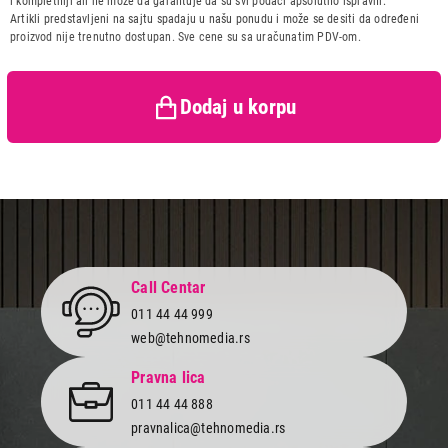
Uvoznik:
Tehnomedia centar doo
i kompletniji ali ne može da garantuje da su svi podaci apsolutno ispravni.
Artikli predstavljeni na sajtu spadaju u našu ponudu i može se desiti da određeni
Zemlja porekla:
Italija
Završi kupovinu
proizvod nije trenutno dostupan. Sve cene su sa uračunatim PDV-om.
Prava potrošača:
Zagarantovana sva prava
kupaca po osnovu zakona o
zaštiti potrošača
Dodaj u korpu
Call Centar
011 44 44 999
web@tehnomedia.rs
Pravna lica
011 44 44 888
pravnalica@tehnomedia.rs