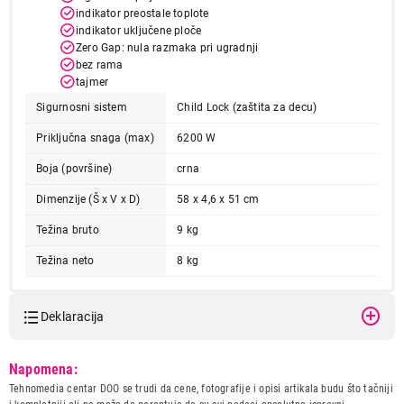
indikator preostale toplote
indikator uključene ploče
Zero Gap: nula razmaka pri ugradnji
bez rama
tajmer
Sigurnosni sistem
Child Lock (zaštita za decu)
Priključna snaga (max)
6200 W
Boja (površine)
crna
Dimenzije (Š x V x D)
58 x 4,6 x 51 cm
22.990,00
UGRADNE PLOČE
Težina bruto
9 kg
WHIRLPOOL AKT 8090/NE
Težina neto
8 kg
Proizvod je dodat u korpu.
Ukupno u korpi:
0,00
Deklaracija
Model:
WHIRLPOOL AKT 8090/NE
Napomena:
Nastavi kupovinu
Naziv i vrsta robe:
UGRADNA PLOCA
Tehnomedia centar DOO se trudi da cene, fotografije i opisi artikala budu što tačniji