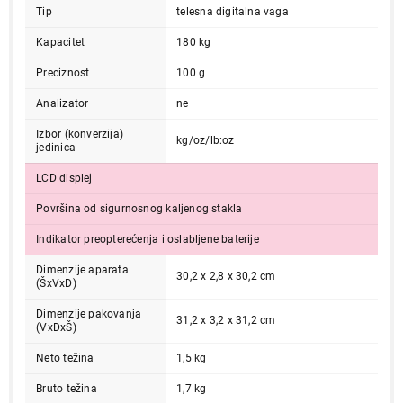
Tip
telesna digitalna vaga
Kapacitet
180 kg
Preciznost
100 g
Analizator
ne
Izbor (konverzija)
kg/oz/lb:oz
jedinica
LCD displej
Površina od sigurnosnog kaljenog stakla
Indikator preopterećenja i oslabljene baterije
Dimenzije aparata
30,2 x 2,8 x 30,2 cm
(ŠxVxD)
Dimenzije pakovanja
31,2 x 3,2 x 31,2 cm
(VxDxŠ)
Neto težina
1,5 kg
Bruto težina
1,7 kg