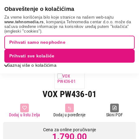
0
Obaveštenje o kolačićima
Za vreme korišćenja bilo koje stranice na našem web-sajtu
www.tehnomedia.rs
, kompanija Tehnomedia centar d.o.o. može da
sačuva određene informacije na korisnikov uređaj putem "kolačića"
Nega tela, lepota i zdravlje
Telesne vage
Digitalne vage
(engleski "cookies").
Vox pw436-01...
Prihvati samo neophodne
Prihvati sve kolačiće
Saznaj više o kolačićima
VOX PW436-01
Dodaj u listu želja
Dodaj u poređenje
Skini PDF
Cena za online poručivanje
1.790,00