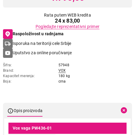
Rata putem WEB kredita
24 x 83,00
Pogledajte reprezentativni primer
Raspoloživost u radnjama
Isporuka na teritoriji cele Srbije
Uputstvo za online poručivanje
Šifra
57948
Brand
VOX
Kapacitet merenja
180 kg
Boja
crna
Opis proizvoda
Vox vaga PW436-01