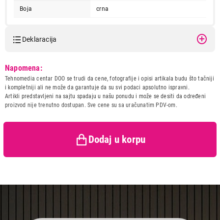
Boja
crna
Deklaracija
Model:
VOX PW436-01
Napomena:
Naziv i vrsta robe:
VAGA
1.790,00
Tehnomedia centar DOO se trudi da cene, fotografije i opisi artikala budu što tačniji
VAGE
Uvoznik:
ERG d.o.o.
i kompletniji ali ne može da garantuje da su svi podaci apsolutno ispravni.
VOX PW436-01
Artikli predstavljeni na sajtu spadaju u našu ponudu i može se desiti da određeni
Zemlja porekla:
Kina
Proizvod je dodat u korpu.
proizvod nije trenutno dostupan. Sve cene su sa uračunatim PDV-om.
Prava potrošača:
Zagarantovana sva prava
kupaca po osnovu zakona o
zaštiti potrošača
Ukupno u korpi:
0,00
Dodaj u korpu
Nastavi kupovinu
Završi kupovinu