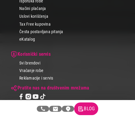
Isporuka robe
Načini plaćanja
Uslovi korišćenja
Tax Free kupovina
Česta postavljana pitanja
eKatalog
Korisnički servis
Svi brendovi
Vraćanje robe
Reklamacije i servis
Pratite nas na društvenim mrežama
BLOG
© 2026 Tehnomedia centar d.o.o.