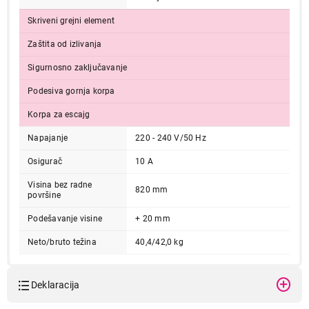
Završi kupovinu
Skriveni grejni element
Zaštita od izlivanja
Sigurnosno zaključavanje
Podesiva gornja korpa
Korpa za escajg
Napajanje
220 - 240 V/50 Hz
Osigurač
10 A
Visina bez radne
820 mm
površine
Podešavanje visine
+ 20 mm
Neto/bruto težina
40,4/42,0 kg
Deklaracija