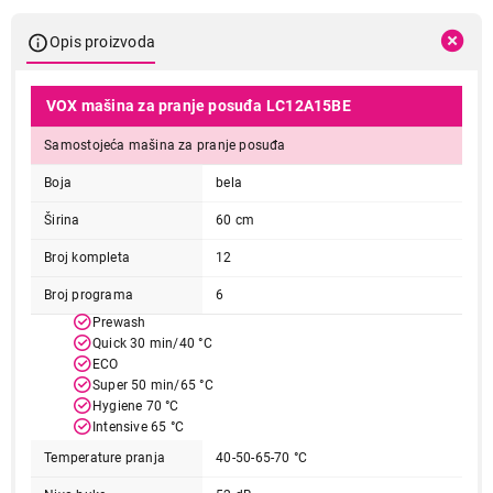
Opis proizvoda
VOX mašina za pranje posuđa LC12A15BE
Samostojeća mašina za pranje posuđa
Boja
bela
Širina
60 cm
Broj kompleta
12
Broj programa
6
Prewash
Quick 30 min/40 °C
ECO
Super 50 min/65 °C
Hygiene 70 °C
Intensive 65 °C
Temperature pranja
40-50-65-70 °C