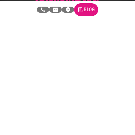
BLOG
Tehnomedia
O nama
Naše prodavnice
Kontakt
Pravna lica
Pravila privatnosti
Karijera i zaposlenje
Informacije
Isporuka robe
Načini plaćanja
Uslovi korišćenja
Tax Free kupovina
Česta postavljana pitanja