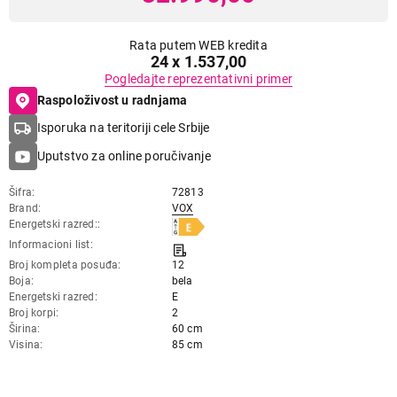
Rata putem WEB kredita
24 x 1.537,00
Pogledajte reprezentativni primer
Raspoloživost u radnjama
Isporuka na teritoriji cele Srbije
Uputstvo za online poručivanje
Šifra
72813
Brand
VOX
Energetski razred:
Informacioni list
Broj kompleta posuđa
12
Boja
bela
Energetski razred
E
Broj korpi
2
Širina
60 cm
Visina
85 cm