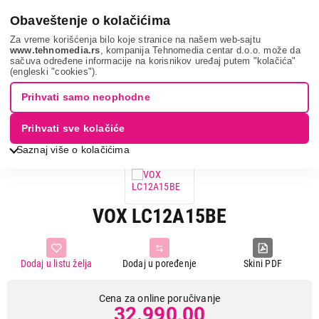
0
Obaveštenje o kolačićima
Za vreme korišćenja bilo koje stranice na našem web-sajtu
www.tehnomedia.rs
, kompanija Tehnomedia centar d.o.o. može da
sačuva određene informacije na korisnikov uređaj putem "kolačića"
Bela tehnika
Mašine za pranje sudova
Samostojeće mašine
(engleski "cookies").
za pranje sudova
Vox lc12a15be...
Prihvati samo neophodne
Prihvati sve kolačiće
Saznaj više o kolačićima
VOX LC12A15BE
Dodaj u listu želja
Dodaj u poređenje
Skini PDF
Cena za online poručivanje
32.990,00