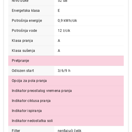
Nivo buke
52 dB
Energetska klasa
E
Potrošnja energije
0,9 kWh/cik
Potrošnja vode
12 l/cik
Klasa pranja
A
Klasa sušenja
A
Pretpranje
32.990,00
MAŠINE ZA PRANJE SUDOVA
Odlozen start
3/6/9 h
VOX LC12A15BE
Proizvod je dodat u korpu.
Opcija za pola pranja
Indikator preostalog vremena pranja
Ukupno u korpi:
0,00
Indikator ciklusa pranja
Indikator ispiranja
Nastavi kupovinu
Indikator nedostatka soli
Filter
nerđajući čelik