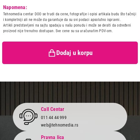
Model:
VOX LC12A15BE
Napomena:
Naziv i vrsta robe:
MASINA ZA PRANJE SUDOVA
Tehnomedia centar DOO se trudi da cene, fotografije i opisi artikala budu što tačniji
Uvoznik:
ERG d.o.o.
i kompletniji ali ne može da garantuje da su svi podaci apsolutno ispravni.
Artikli predstavljeni na sajtu spadaju u našu ponudu i može se desiti da određeni
Zemlja porekla:
Turska
proizvod nije trenutno dostupan. Sve cene su sa uračunatim PDV-om.
Prava potrošača:
Zagarantovana sva prava
kupaca po osnovu zakona o
zaštiti potrošača
Dodaj u korpu
Call Centar
011 44 44 999
web@tehnomedia.rs
Pravna lica