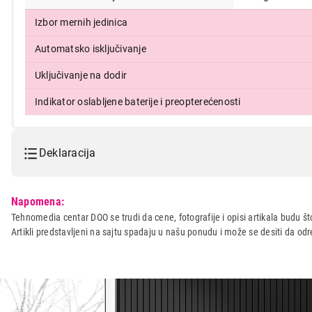
Izbor mernih jedinica
Automatsko isključivanje
Uključivanje na dodir
Indikator oslabljene baterije i preopterećenosti
Deklaracija
Model:
VOX KA 12-01
Napomena:
Naziv i vrsta robe:
VAGA
Tehnomedia centar DOO se trudi da cene, fotografije i opisi artikala budu što
Artikli predstavljeni na sajtu spadaju u našu ponudu i može se desiti da o
Uvoznik:
ERG d.o.o.
Zemlja porekla:
Kina
Prava potrošača:
Zagarantovana sva prava kup