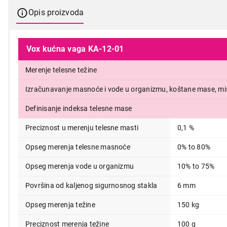
Opis proizvoda
Vox kućna vaga KA-12-01
Merenje telesne težine
Izračunavanje masnoće i vode u organizmu, koštane mase, miš
Definisanje indeksa telesne mase
Preciznost u merenju telesne masti
0,1 %
Opseg merenja telesne masnoće
0% to 80%
1.990,00
Opseg merenja vode u organizmu
10% to 75%
Površina od kaljenog sigurnosnog stakla
6 mm
Opseg merenja težine
150 kg
Preciznost merenja težine
100 g