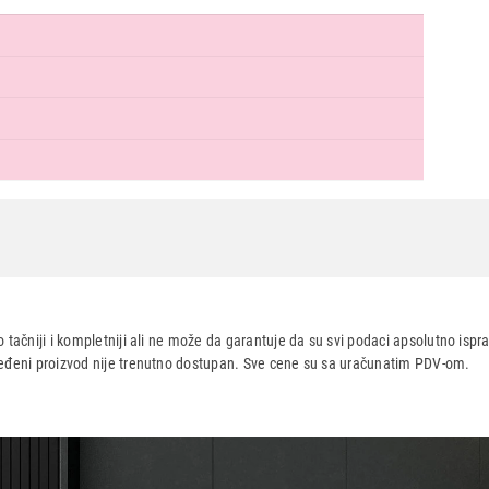
Nastavi kupovinu
Završi
 tačniji i kompletniji ali ne može da garantuje da su svi podaci apsolutno ispra
dređeni proizvod nije trenutno dostupan. Sve cene su sa uračunatim PDV-om.
aca po osnovu zakona o zaštiti potrošača