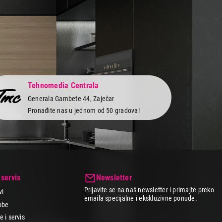
Tehnomedia Centrala
Generala Gambete 44, Zaječar
Pronađite nas u jednom od 50 gradova!
 servis
Newsletter
Prijavite se na naš newsletter i primajte preko
vi
emaila specijalne i ekskluzivne ponude.
obe
 i servis