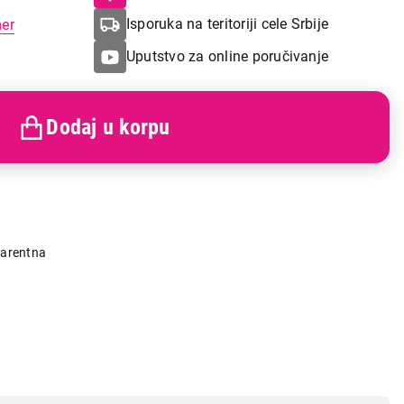
Isporuka na teritoriji cele Srbije
mer
Uputstvo za online poručivanje
Dodaj u korpu
g
parentna