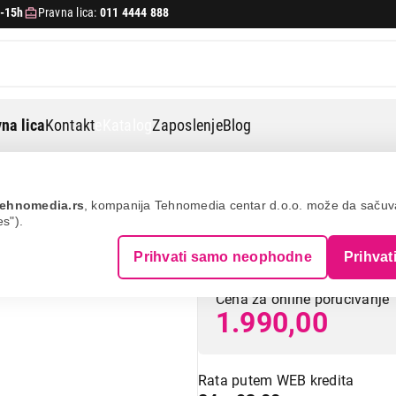
-15h
Pravna lica:
011 4444 888
na lica
Kontakt
eKatalog
Zaposlenje
Blog
 vage
Vox ka 12-01
ehnomedia.rs
, kompanija Tehnomedia centar d.o.o. može da saču
es").
VOX KA 12-01
Prihvati samo neophodne
Prihvat
Cena za online poručivanje
1.990,00
Rata putem WEB kredita