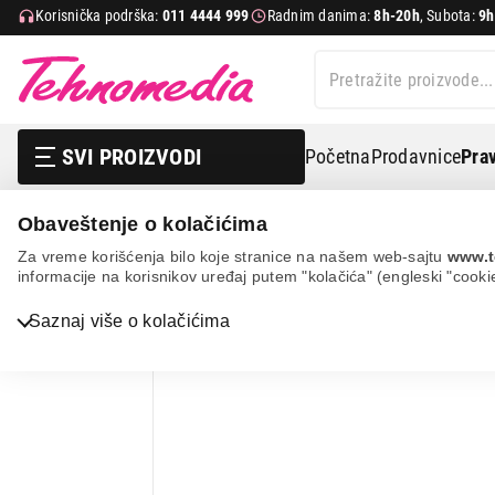
Korisnička podrška:
011 4444 999
Radnim danima:
8h-20h
, Subota:
9h
SVI PROIZVODI
Početna
Prodavnice
Prav
Obaveštenje o kolačićima
Nega tela, lepota i zdravlje
Telesne vage
Digitalne
Za vreme korišćenja bilo koje stranice na našem web-sajtu
www.t
informacije na korisnikov uređaj putem "kolačića" (engleski "cooki
Bela tehnika
Saznaj više o kolačićima
TV, audio, video i foto
IT & Gaming
Mobilni telefoni i tableti
Mali kućni aparati