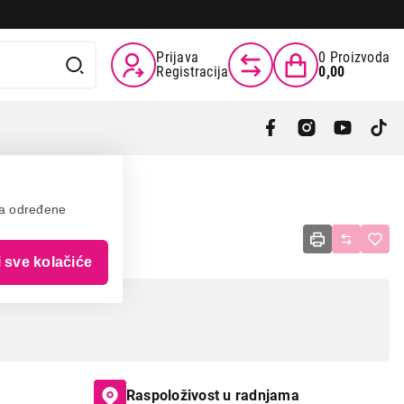
Prijava
0
Proizvoda
Registracija
0,00
va određene
i sve kolačiće
Raspoloživost u radnjama