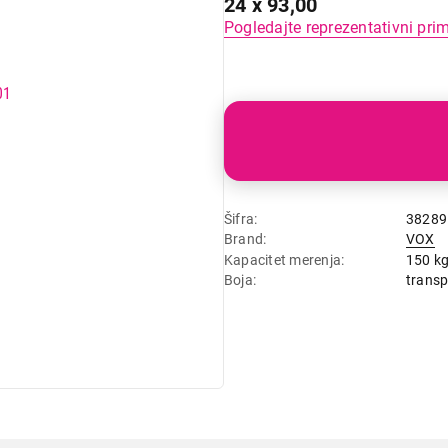
24 x 93,00
Pogledajte reprezentativni pri
Šifra
38289
Brand
VOX
Kapacitet merenja
150 k
Boja
trans