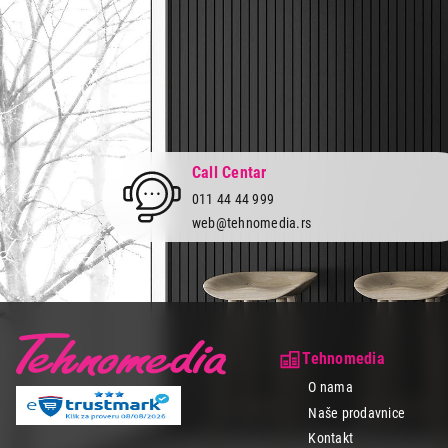
Call Centar
011 44 44 999
web@tehnomedia.rs
Tehnomedia
O nama
Naše prodavnice
Kontakt