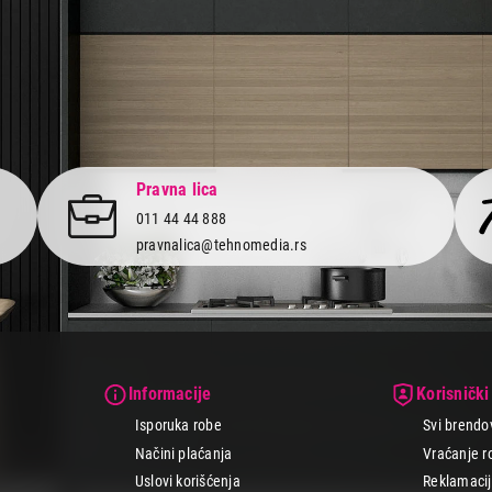
Pravna lica
011 44 44 888
pravnalica@tehnomedia.rs
Informacije
Korisnički
Isporuka robe
Svi brendo
Načini plaćanja
Vraćanje r
Uslovi korišćenja
Reklamacije