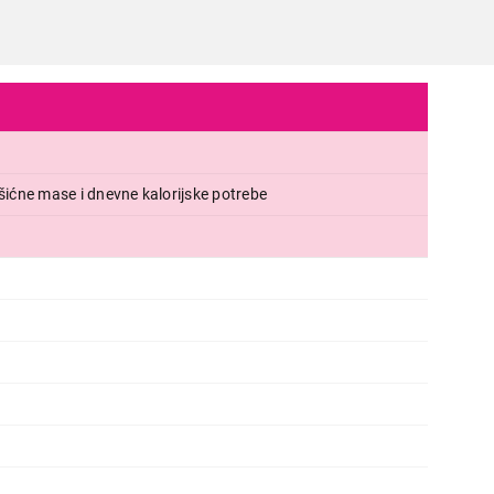
ićne mase i dnevne kalorijske potrebe
VAGE
VOX KA 12-01
Proizvod je dodat u korpu.
Ukupno u korpi:
0,00