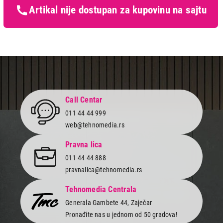
Završi kupovinu
Artikal nije dostupan za kupovinu na sajtu
Call Centar
011 44 44 999
web@tehnomedia.rs
Pravna lica
011 44 44 888
pravnalica@tehnomedia.rs
Tehnomedia Centrala
Generala Gambete 44, Zaječar
Pronađite nas u jednom od 50 gradova!