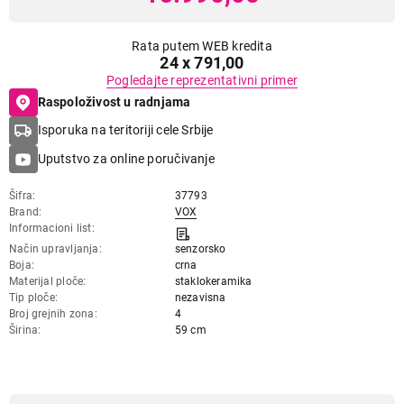
Rata putem WEB kredita
24 x 791,00
Pogledajte reprezentativni primer
Raspoloživost u radnjama
Isporuka na teritoriji cele Srbije
Uputstvo za online poručivanje
Šifra
37793
Brand
VOX
Informacioni list
Način upravljanja
senzorsko
Boja
crna
Materijal ploče
staklokeramika
Tip ploče
nezavisna
Broj grejnih zona
4
Širina
59 cm