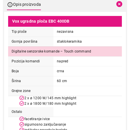
Opis proizvoda
Vox ugradna ploča EBC 400DB
Tip ploče
nezavisna
Gornja površina
staklokeramika
Digitalne senzorske komande – Touch command
Pozicija komandi
napred
Boja
crna
Širina
60 cm
Grejne zone
2 x ø 1200 W/145 mm highlight
2 x ø 1800 W/180 mm highlight
Ostalo
facetiranje ivice
sigurnosno zaključavanje