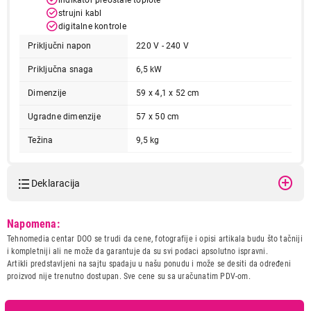
indikator preostale toplote
strujni kabl
digitalne kontrole
Priključni napon
220 V - 240 V
Priključna snaga
6,5 kW
Dimenzije
59 x 4,1 x 52 cm
Ugradne dimenzije
57 x 50 cm
Težina
9,5 kg
16.990,00
UGRADNE PLOČE
VOX EBC400DB
Proizvod je dodat u korpu.
Deklaracija
Model:
VOX EBC400DB
Ukupno u korpi:
0,00
Napomena:
Naziv i vrsta robe:
UGRADNA PLOCA
Tehnomedia centar DOO se trudi da cene, fotografije i opisi artikala budu što tačniji
Uvoznik:
ERG
i kompletniji ali ne može da garantuje da su svi podaci apsolutno ispravni.
Nastavi kupovinu
Artikli predstavljeni na sajtu spadaju u našu ponudu i može se desiti da određeni
Zemlja porekla:
Turska
proizvod nije trenutno dostupan. Sve cene su sa uračunatim PDV-om.
Prava potrošača:
Zagarantovana sva prava
kupaca po osnovu zakona o
zaštiti potrošača