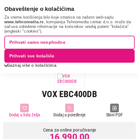
0
Obaveštenje o kolačićima
Za vreme korišćenja bilo koje stranice na našem web-sajtu
www.tehnomedia.rs
, kompanija Tehnomedia centar d.o.o. može da
sačuva određene informacije na korisnikov uređaj putem "kolačića"
Bela tehnika
Ugradne ploče
Ugradne staklokeramičke ploče
(engleski "cookies").
Vox ebc400db...
Prihvati samo neophodne
Prihvati sve kolačiće
Saznaj više o kolačićima
VOX EBC400DB
Dodaj u listu želja
Dodaj u poređenje
Skini PDF
Cena za online poručivanje
16.990,00