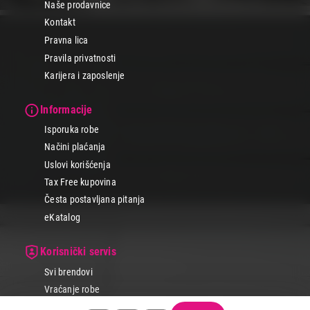
Naše prodavnice
Kontakt
Pravna lica
Pravila privatnosti
Karijera i zaposlenje
Informacije
Isporuka robe
Načini plaćanja
Uslovi korišćenja
Tax Free kupovina
Česta postavljana pitanja
eKatalog
Korisnički servis
Svi brendovi
Vraćanje robe
Reklamacije i servis