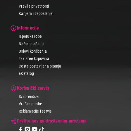
Pravila privatnosti
Karijera i zaposlenje
Informacije
Isporuka robe
Načini plaćanja
Uslovi korišćenja
Tax Free kupovina
Česta postavljana pitanja
eKatalog
Korisnički servis
Svi brendovi
Vraćanje robe
Reklamacije i servis
Pratite nas na društvenim mrežama