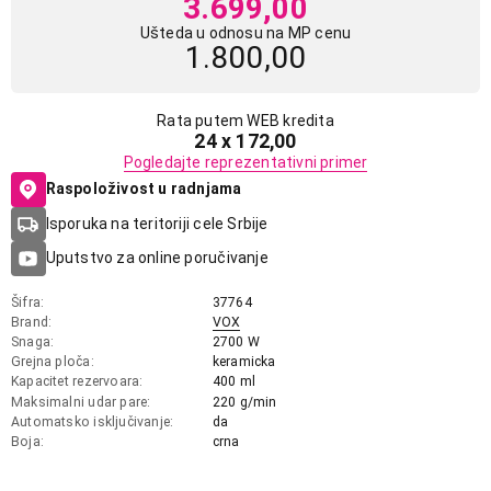
3.699,00
Ušteda u odnosu na MP cenu
1.800,00
Rata putem WEB kredita
24 x 172,00
Pogledajte reprezentativni primer
Raspoloživost u radnjama
Isporuka na teritoriji cele Srbije
Uputstvo za online poručivanje
Šifra
37764
Brand
VOX
Snaga
2700 W
Grejna ploča
keramicka
Kapacitet rezervoara
400 ml
Maksimalni udar pare
220 g/min
Automatsko isključivanje
da
Boja
crna