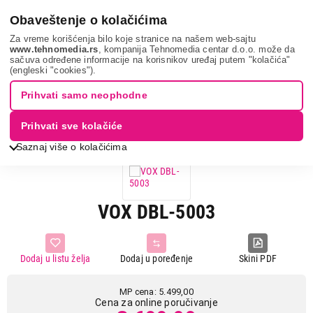
0
Obaveštenje o kolačićima
Za vreme korišćenja bilo koje stranice na našem web-sajtu
www.tehnomedia.rs
, kompanija Tehnomedia centar d.o.o. može da
sačuva određene informacije na korisnikov uređaj putem "kolačića"
Mali kućni aparati
Pegle
Klasične pegle na paru
Vox dbl-
(engleski "cookies").
5003...
Prihvati samo neophodne
33%
UŠTEDA.
Prihvati sve kolačiće
Saznaj više o kolačićima
VOX DBL-5003
Dodaj u listu želja
Dodaj u poređenje
Skini PDF
MP cena: 5.499,00
Cena za online poručivanje