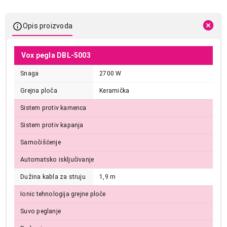
Opis proizvoda
Vox pegla DBL-5003
Snaga
2700 W
Grejna ploča
Keramička
Sistem protiv kamenca
Sistem protiv kapanja
Samočišćenje
Automatsko isključivanje
Dužina kabla za struju
1,9 m
Ionic tehnologija grejne ploče
Suvo peglanje