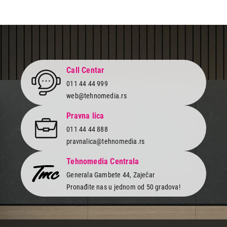
Završi kupovinu
Call Centar
011 44 44 999
web@tehnomedia.rs
Pravna lica
011 44 44 888
pravnalica@tehnomedia.rs
Tehnomedia Centrala
Generala Gambete 44, Zaječar
Pronađite nas u jednom od 50 gradova!