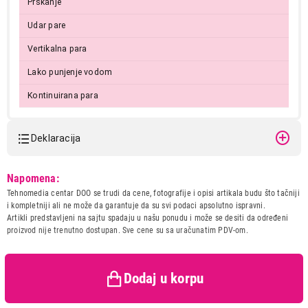
Prskanje
Udar pare
Vertikalna para
Lako punjenje vodom
Kontinuirana para
Deklaracija
3.699,00
PEGLE
Model:
VOX DBL-5003
VOX DBL-5003
Napomena:
Naziv i vrsta robe:
PEGLA
Proizvod je dodat u korpu.
Tehnomedia centar DOO se trudi da cene, fotografije i opisi artikala budu što tačniji
Uvoznik:
ERG d.o.o.
i kompletniji ali ne može da garantuje da su svi podaci apsolutno ispravni.
Artikli predstavljeni na sajtu spadaju u našu ponudu i može se desiti da određeni
Zemlja porekla:
Kina
Ukupno u korpi:
0,00
proizvod nije trenutno dostupan. Sve cene su sa uračunatim PDV-om.
Prava potrošača:
Zagarantovana sva prava
kupaca po osnovu zakona o
zaštiti potrošača
Nastavi kupovinu
Dodaj u korpu