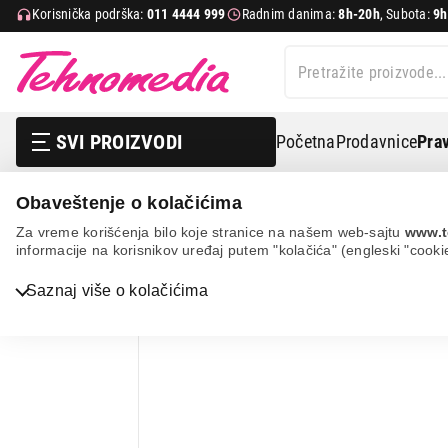
Korisnička podrška:
011 4444 999
Radnim danima:
8h-20h
, Subota:
9h
SVI PROIZVODI
Početna
Prodavnice
Prav
Obaveštenje o kolačićima
Bela tehnika
Aspiratori
Zidni aspiratori
Vox cgl6
Za vreme korišćenja bilo koje stranice na našem web-sajtu
www.t
informacije na korisnikov uređaj putem "kolačića" (engleski "cooki
Bela tehnika
Saznaj više o kolačićima
TV, audio, video i foto
IT & Gaming
Mobilni telefoni i tableti
Mali kućni aparati