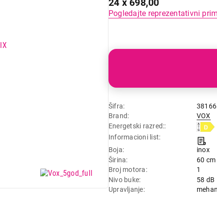
24 x 698,00
Pogledajte reprezentativni pri
Šifra
38166
Brand
VOX
Energetski razred:
Informacioni list
Boja
inox
Širina
60 cm
Broj motora
1
Nivo buke
58 dB
Upravljanje
mehan