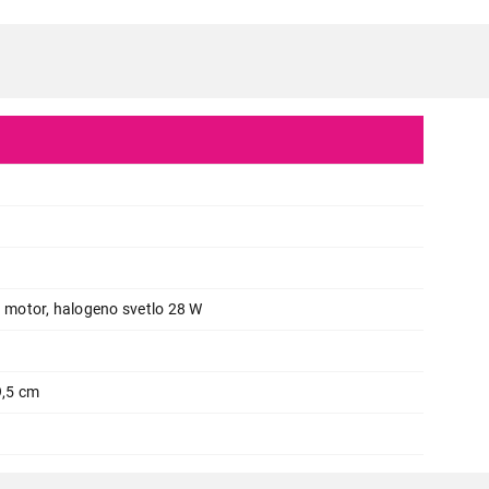
ASPIRATORI
VOX CGL650IX
Proizvod je dodat u korpu.
1 motor, halogeno svetlo 28 W
Ukupno u korpi:
0,00
9,5 cm
Nastavi kupovinu
Završi