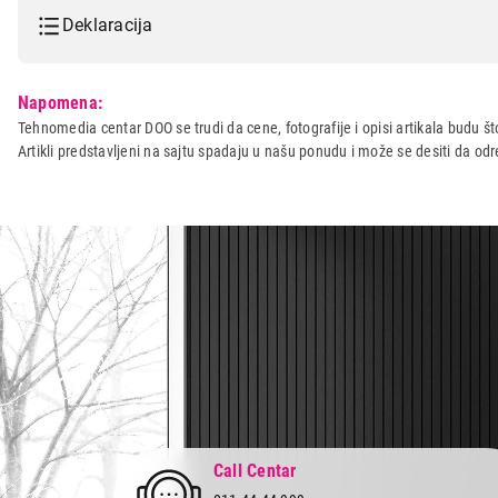
Deklaracija
Model:
VOX CGL650IX
Napomena:
Naziv i vrsta robe:
ASPIRATOR
Tehnomedia centar DOO se trudi da cene, fotografije i opisi artikala budu što
Artikli predstavljeni na sajtu spadaju u našu ponudu i može se desiti da o
Uvoznik:
ERG d.o.o.
Zemlja porekla:
Turska
Prava potrošača:
Zagarantovana sva prava kup
Call Centar