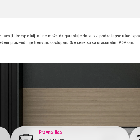
 tačniji i kompletniji ali ne može da garantuje da su svi podaci apsolutno ispra
dređeni proizvod nije trenutno dostupan. Sve cene su sa uračunatim PDV-om.
aca po osnovu zakona o zaštiti potrošača
Pravna lica