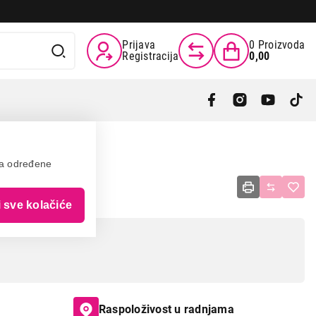
Prijava
0
Proizvoda
Registracija
0,00
va određene
i sve kolačiće
Raspoloživost u radnjama