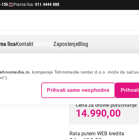
-15h
Pravna lica:
011 4444 888
na lica
Kontakt
eKatalog
Zaposlenje
Blog
50ix
ehnomedia.rs
, kompanija Tehnomedia centar d.o.o. može da saču
es").
VOX CGL650IX
Prihvati samo neophodne
Prihvat
Cena za online poručivanje
14.990,00
Rata putem WEB kredita