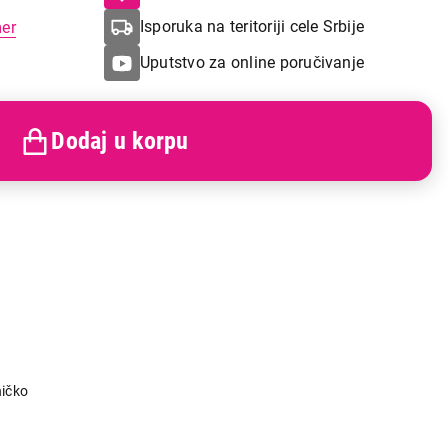
Isporuka na teritoriji cele Srbije
mer
Uputstvo za online poručivanje
Dodaj u korpu
ičko