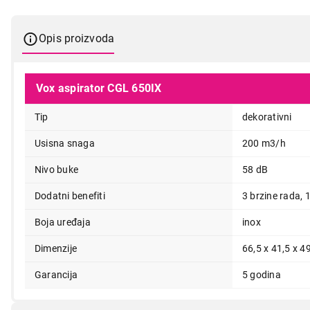
Opis proizvoda
Vox aspirator CGL 650IX
Tip
dekorativni
Usisna snaga
200 m3/h
14.990,00
Nivo buke
58 dB
Dodatni benefiti
3 brzine rada, 
Boja uređaja
inox
Dimenzije
66,5 x 41,5 x 4
Garancija
5 godina