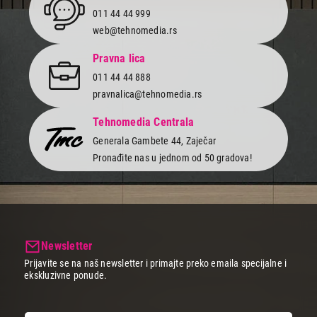
011 44 44 999
web@tehnomedia.rs
Pravna lica
011 44 44 888
pravnalica@tehnomedia.rs
Tehnomedia Centrala
Generala Gambete 44, Zaječar
Pronađite nas u jednom od 50 gradova!
Newsletter
Prijavite se na naš newsletter i primajte preko emaila specijalne i
ekskluzivne ponude.