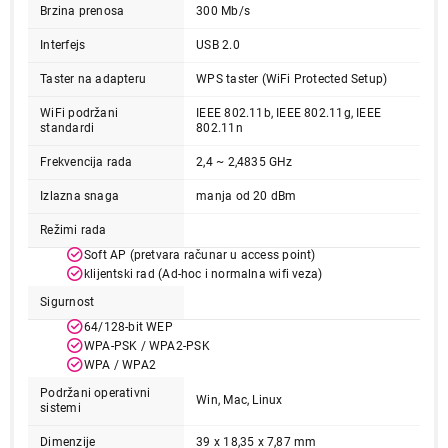
Brzina prenosa
300 Mb/s
Interfejs
USB 2.0
Taster na adapteru
WPS taster (WiFi Protected Setup)
WiFi podržani
IEEE 802.11b, IEEE 802.11g, IEEE
standardi
802.11n
Frekvencija rada
2,4 ~ 2,4835 GHz
Izlazna snaga
manja od 20 dBm
Režimi rada
Soft AP (pretvara računar u access point)
klijentski rad (Ad-hoc i normalna wifi veza)
Sigurnost
64/128-bit WEP
WPA-PSK / WPA2-PSK
WPA / WPA2
Podržani operativni
Win, Mac, Linux
sistemi
Dimenzije
39 x 18,35 x 7,87 mm