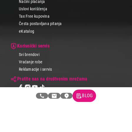
Načini plaćanja
Uslovi korišćenja
Tax Free kupovina
Česta postavljana pitanja
eKatalog
Korisnički servis
Svi brendovi
Vraćanje robe
Reklamacije i servis
Pratite nas na društvenim mrežama
BLOG
© 2026 Tehnomedia centar d.o.o.