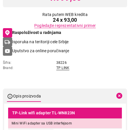
Rata putem WEB kredita
24 x 93,00
Pogledajte reprezentativni primer
Raspoloživost u radnjama
Isporuka na teritoriji cele Srbije
Uputstvo za online poručivanje
Šifra
38226
Brand
TP LINK
Opis proizvoda
TP-Link wifi adapter TL-WN823N
Mini WiFi adapter sa USB interfejsom