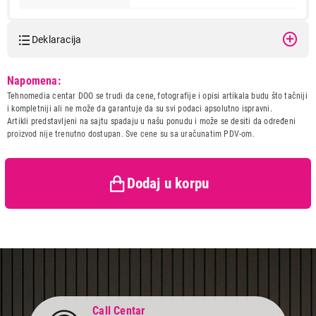
Deklaracija
Model:
TP-LINK TL-WN823N USB
Napomena:
Naziv i vrsta robe:
MREZNA OPREMA
Tehnomedia centar DOO se trudi da cene, fotografije i opisi artikala budu što tačniji
1.999,00
Uvoznik:
Comtrade Distribution d.o.o.
MREŽNA OPREMA
i kompletniji ali ne može da garantuje da su svi podaci apsolutno ispravni.
TP-LINK TL-WN823N USB
Artikli predstavljeni na sajtu spadaju u našu ponudu i može se desiti da određeni
Zemlja porekla:
Kina
proizvod nije trenutno dostupan. Sve cene su sa uračunatim PDV-om.
Proizvod je dodat u korpu.
Prava potrošača:
Zagarantovana sva prava
kupaca po osnovu zakona o
zaštiti potrošača
Ukupno u korpi:
0,00
Dodaj u korpu
Nastavi kupovinu
Završi kupovinu
Call Centar