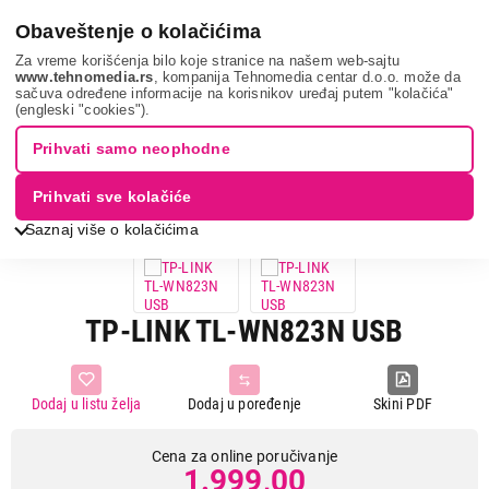
0
Obaveštenje o kolačićima
Za vreme korišćenja bilo koje stranice na našem web-sajtu
www.tehnomedia.rs
, kompanija Tehnomedia centar d.o.o. može da
sačuva određene informacije na korisnikov uređaj putem "kolačića"
It & gaming
Mrežna oprema
Mrežne kartice i adapteri
Tp-
(engleski "cookies").
link tl-wn82...
Prihvati samo neophodne
Prihvati sve kolačiće
Saznaj više o kolačićima
TP-LINK TL-WN823N USB
Dodaj u listu želja
Dodaj u poređenje
Skini PDF
Cena za online poručivanje
1.999,00