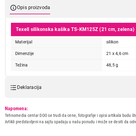
Opis proizvoda
Texell silikonska kašika TS-KM125Z (21 cm, zelena)
199,00
Materijal
silikon
Dimenzije
21 x 4,6 cm
Težina
48,5 g
Deklaracija
Model:
TEXELL TS-KM125Z 21cm (ze
Napomena:
Naziv i vrsta robe:
POSUDJE
Tehnomedia centar DOO se trudi da cene, fotografije i opisi artikala budu što
Artikli predstavljeni na sajtu spadaju u našu ponudu i može se desiti da o
Uvoznik:
MALI KUCNI APARATI DOO
Zemlja porekla:
Kina