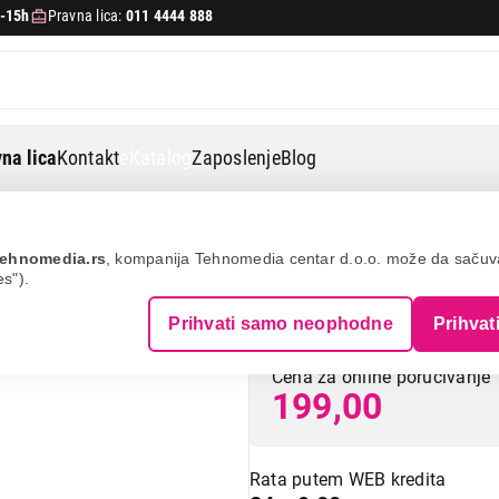
-15h
Pravna lica:
011 4444 888
na lica
Kontakt
eKatalog
Zaposlenje
Blog
Texell ts-km125z 21cm (zel.)
ehnomedia.rs
, kompanija Tehnomedia centar d.o.o. može da saču
es").
TEXELL TS-KM125
Prihvati samo neophodne
Prihvat
Cena za online poručivanje
199,00
Rata putem WEB kredita