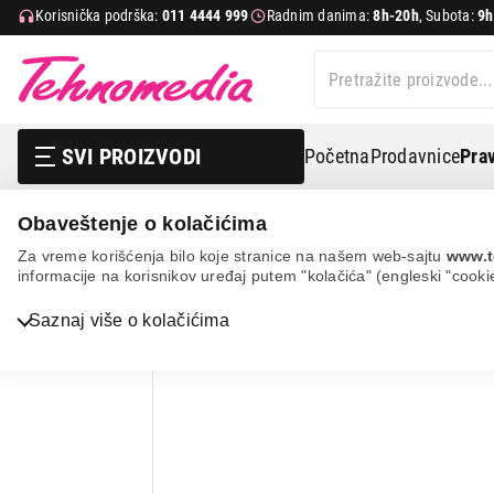
Korisnička podrška:
011 4444 999
Radnim danima:
8h-20h
, Subota:
9h
SVI PROIZVODI
Početna
Prodavnice
Prav
Obaveštenje o kolačićima
Sve za kuću i baštu
Posuđe
Sitni kuhinjski pribor
Za vreme korišćenja bilo koje stranice na našem web-sajtu
www.t
informacije na korisnikov uređaj putem "kolačića" (engleski "cooki
Bela tehnika
Saznaj više o kolačićima
TV, audio, video i foto
IT & Gaming
Mobilni telefoni i tableti
Mali kućni aparati