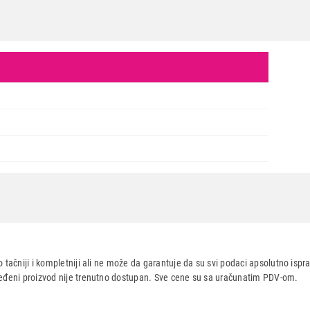
POSUĐE
TEXELL TS-KM125Z 21cm (zel.)
Proizvod je dodat u korpu.
Ukupno u korpi:
0,00
Nastavi kupovinu
Završi
l.)
 tačniji i kompletniji ali ne može da garantuje da su svi podaci apsolutno ispra
dređeni proizvod nije trenutno dostupan. Sve cene su sa uračunatim PDV-om.