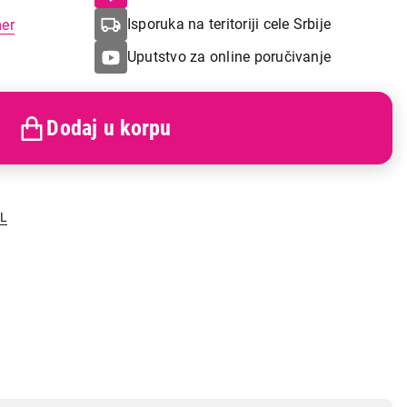
Isporuka na teritoriji cele Srbije
mer
Uputstvo za online poručivanje
Dodaj u korpu
LL