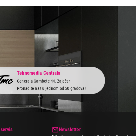
Tehnomedia Centrala
Generala Gambete 44, Zaječar
Pronađite nas u jednom od 50 gradova!
 servis
Newsletter