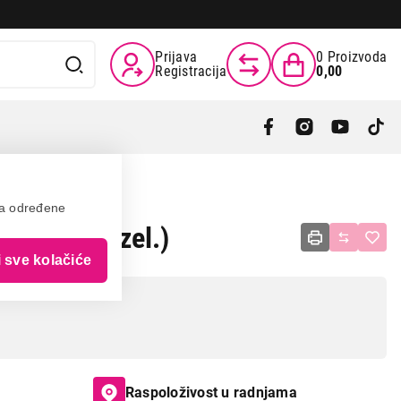
Prijava
0
Proizvoda
Registracija
0,00
va određene
Z 21cm (zel.)
i sve kolačiće
Raspoloživost u radnjama