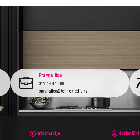
aca po osnovu zakona o zaštiti potrošača
Pravna lica
011 44 44 888
pravnalica@tehnomedia.rs
Informacije
Korisnički