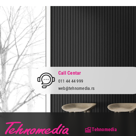
Prava potrošača:
Zagarantovana sva prava kup
Call Centar
011 44 44 999
web@tehnomedia.rs
Tehnomedia