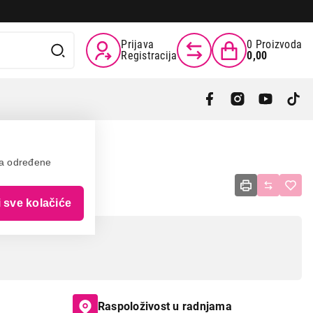
Prijava
0
Proizvoda
Registracija
0,00
va određene
0 20.4cm
i sve kolačiće
Raspoloživost u radnjama