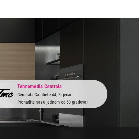
Tehnomedia Centrala
Generala Gambete 44, Zaječar
Pronađite nas u jednom od 50 gradova!