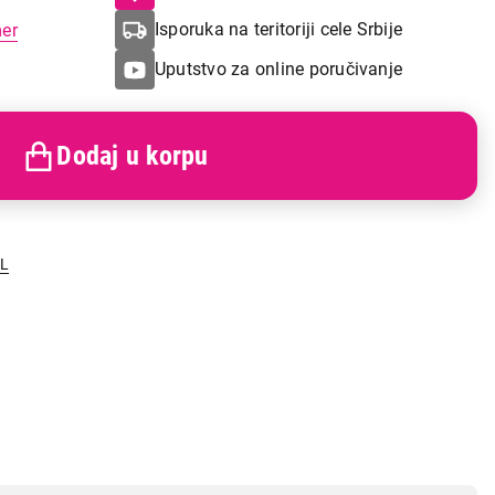
Isporuka na teritoriji cele Srbije
mer
Uputstvo za online poručivanje
Dodaj u korpu
LL