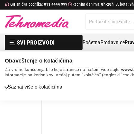
Korisnička podrška:
011 4444 999
Radnim danima:
8h-20h
, Subota:
9h
SVI PROIZVODI
Početna
Prodavnice
Prav
Obaveštenje o kolačićima
Sve za kuću i baštu
Posuđe
Sitni kuhinjski pribor
Za vreme korišćenja bilo koje stranice na našem web-sajtu
www.t
informacije na korisnikov uređaj putem "kolačića" (engleski "cooki
Bela tehnika
Saznaj više o kolačićima
TV, audio, video i foto
IT & Gaming
Mobilni telefoni i tableti
Mali kućni aparati