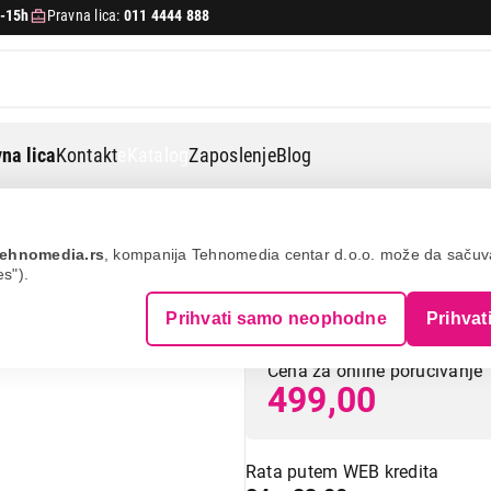
-15h
Pravna lica:
011 4444 888
na lica
Kontakt
eKatalog
Zaposlenje
Blog
Texell tnt-h110 20.4cm
ehnomedia.rs
, kompanija Tehnomedia centar d.o.o. može da saču
es").
TEXELL TNT-H11
Prihvati samo neophodne
Prihvat
Cena za online poručivanje
499,00
Rata putem WEB kredita