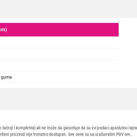
cm)
POSUĐE
TEXELL TNT-H110 20.4cm
Proizvod je dodat u korpu.
Ukupno u korpi:
0,00
a guma
Nastavi kupovinu
Završi
 tačniji i kompletniji ali ne može da garantuje da su svi podaci apsolutno ispra
dređeni proizvod nije trenutno dostupan. Sve cene su sa uračunatim PDV-om.