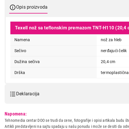
Opis proizvoda
Texell nož sa teflonskim premazom TNT-H110 (20,4 
Namena
nož za hleb
499,00
Sečivo
nerđajući čelik
Dužina sečiva
20,4 cm
Drška
termoplastičn
Deklaracija
Model:
TEXELL TNT-H110 20.4cm
Napomena:
Naziv i vrsta robe:
POSUDJE
Tehnomedia centar DOO se trudi da cene, fotografije i opisi artikala budu što
Artikli predstavljeni na sajtu spadaju u našu ponudu i može se desiti da o
Uvoznik:
CTC - UNIT d.o.o.