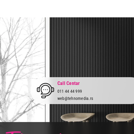
Zemlja porekla:
Kina
Prava potrošača:
Zagarantovana sva prava kup
Call Centar
011 44 44 999
web@tehnomedia.rs