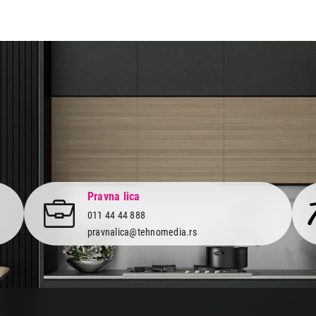
aca po osnovu zakona o zaštiti potrošača
Pravna lica
011 44 44 888
pravnalica@tehnomedia.rs