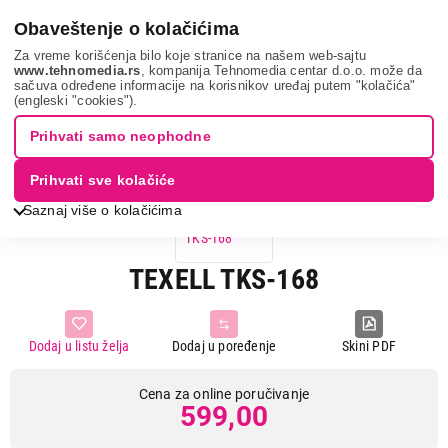
0
Obaveštenje o kolačićima
Za vreme korišćenja bilo koje stranice na našem web-sajtu
www.tehnomedia.rs
, kompanija Tehnomedia centar d.o.o. može da
sačuva određene informacije na korisnikov uređaj putem "kolačića"
Sve za kuću i baštu
Posuđe
Texell tks-168...
(engleski "cookies").
Prihvati samo neophodne
Prihvati sve kolačiće
Saznaj više o kolačićima
TEXELL TKS-168
Dodaj u listu želja
Dodaj u poređenje
Skini PDF
Cena za online poručivanje
599,00