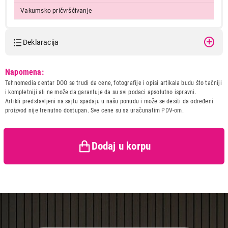
Vakumsko pričvršćivanje
Deklaracija
Model:
TEXELL TKS-168
Napomena:
Naziv i vrsta robe:
POSUDJE
Tehnomedia centar DOO se trudi da cene, fotografije i opisi artikala budu što tačniji
Uvoznik:
CTC - UNIT d.o.o.
i kompletniji ali ne može da garantuje da su svi podaci apsolutno ispravni.
Artikli predstavljeni na sajtu spadaju u našu ponudu i može se desiti da određeni
Zemlja porekla:
Kina
proizvod nije trenutno dostupan. Sve cene su sa uračunatim PDV-om.
Prava potrošača:
Zagarantovana sva prava
kupaca po osnovu zakona o
zaštiti potrošača
Dodaj u korpu