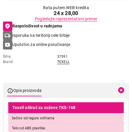
Rata putem WEB kredita
24 x 28,00
Pogledajte reprezentativni primer
Raspoloživost u radnjama
Isporuka na teritoriji cele Srbije
Uputstvo za online poručivanje
Šifra
37591
Brand
TEXELL
Opis proizvoda
Texell oštrač za noževe TKS-168
Sečivo od legure volframa
Telo od ABS plastike