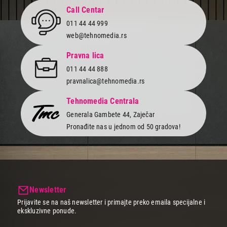
599,00
Call Centar
POSUĐE
011 44 44 999
TEXELL TKS-168
web@tehnomedia.rs
Proizvod je dodat u korpu.
Pravna lica
Ukupno u korpi:
0,00
011 44 44 888
pravnalica@tehnomedia.rs
Nastavi kupovinu
Tehnomedia Centrala
Generala Gambete 44, Zaječar
Pronađite nas u jednom od 50 gradova!
Završi kupovinu
Newsletter
Prijavite se na naš newsletter i primajte preko emaila specijalne i
ekskluzivne ponude.