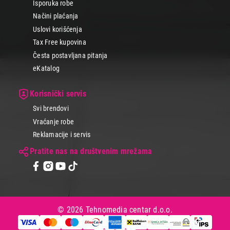
Isporuka robe
Načini plaćanja
Uslovi korišćenja
Tax Free kupovina
Česta postavljana pitanja
eKatalog
Korisnički servis
Svi brendovi
Vraćanje robe
Reklamacije i servis
Pratite nas na društvenim mrežama
© 2026 Tehnomedia centar d.o.o.