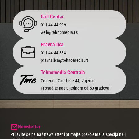
449,00
POSUĐE
Call Centar
TEXELL TKP-K146
011 44 44 999
Proizvod je dodat u korpu.
web@tehnomedia.rs
Pravna lica
Ukupno u korpi:
0,00
011 44 44 888
pravnalica@tehnomedia.rs
Nastavi kupovinu
Tehnomedia Centrala
Generala Gambete 44, Zaječar
Završi kupovinu
Pronađite nas u jednom od 50 gradova!
Newsletter
Prijavite se na naš newsletter i primajte preko emaila specijalne i