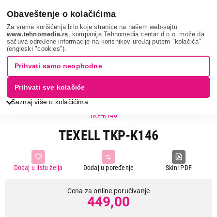
0
Obaveštenje o kolačićima
Za vreme korišćenja bilo koje stranice na našem web-sajtu
www.tehnomedia.rs
, kompanija Tehnomedia centar d.o.o. može da
sačuva određene informacije na korisnikov uređaj putem "kolačića"
Sve za kuću i baštu
Posuđe
Texell tkp-k146...
(engleski "cookies").
Prihvati samo neophodne
Prihvati sve kolačiće
Saznaj više o kolačićima
TEXELL TKP-K146
Dodaj u listu želja
Dodaj u poređenje
Skini PDF
Cena za online poručivanje
449,00