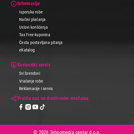
Informacije
Isporuka robe
Načini plaćanja
Uslovi korišćenja
Tax Free kupovina
Česta postavljana pitanja
eKatalog
Korisnički servis
Svi brendovi
Vraćanje robe
Reklamacije i servis
Pratite nas na društvenim mrežama
© 2026 Tehnomedia centar d.o.o.