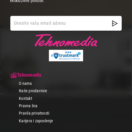
ekskluzivne ponude.
Tehnomedia
O nama
Naše prodavnice
Kontakt
Pravna lica
Pravila privatnosti
Karijera i zaposlenje