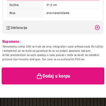
Dužina
31,5 cm
Boja
sivo-narandžasta
Deklaracija
Model:
TEXELL TKP-K146
Napomena:
Naziv i vrsta robe:
POSUDJE
Tehnomedia centar DOO se trudi da cene, fotografije i opisi artikala budu što tačniji
Uvoznik:
CTC - UNIT d.o.o.
i kompletniji ali ne može da garantuje da su svi podaci apsolutno ispravni.
Artikli predstavljeni na sajtu spadaju u našu ponudu i može se desiti da određeni
Zemlja porekla:
Kina
proizvod nije trenutno dostupan. Sve cene su sa uračunatim PDV-om.
Prava potrošača:
Zagarantovana sva prava
kupaca po osnovu zakona o
zaštiti potrošača
Dodaj u korpu