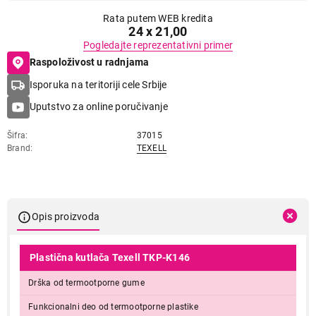
Rata putem WEB kredita
24 x 21,00
Pogledajte reprezentativni primer
Raspoloživost u radnjama
Isporuka na teritoriji cele Srbije
Uputstvo za online poručivanje
Šifra
37015
Brand
TEXELL
Opis proizvoda
Plastična kutlača Texell TKP-K146
Drška od termootporne gume
Funkcionalni deo od termootporne plastike