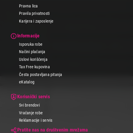
Pravna lica
Pravila privatnosti
Karijera i zaposlenje
Informacije
Isporuka robe
Načini plaćanja
Uslovi korišćenja
Tax Free kupovina
Česta postavljana pitanja
eKatalog
Korisnički servis
Svi brendovi
Vraćanje robe
Reklamacije i servis
Pratite nas na društvenim mrežama