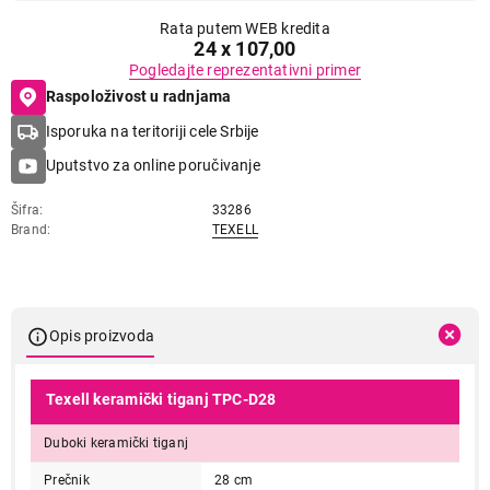
Rata putem WEB kredita
24 x 107,00
Pogledajte reprezentativni primer
Raspoloživost u radnjama
Isporuka na teritoriji cele Srbije
Uputstvo za online poručivanje
Šifra
33286
Brand
TEXELL
Opis proizvoda
Texell keramički tiganj TPC-D28
Duboki keramički tiganj
Prečnik
28 cm