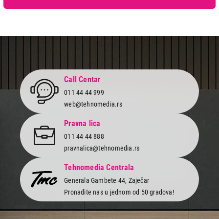
2.299,00
POSUĐE
TEXELL KER.TIG. TPC-D28
Proizvod je dodat u korpu.
Call Centar
011 44 44 999
Ukupno u korpi:
0,00
web@tehnomedia.rs
Pravna lica
Nastavi kupovinu
011 44 44 888
pravnalica@tehnomedia.rs
Završi kupovinu
Tehnomedia Centrala
Generala Gambete 44, Zaječar
Pronađite nas u jednom od 50 gradova!