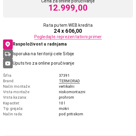
Cena za online poručivanje
12.999,00
Rata putem WEB kredita
24 x 606,00
Pogledajte reprezentativni primer
Raspoloživost u radnjama
Isporuka na teritoriji cele Srbije
Uputstvo za online poručivanje
Šifra
37391
Brand
TERMORAD
Način montaže
vertikalni
Vrsta montaže
niskomontazni
Vrsta kazana
prohrom
Kapacitet
10 l
Tip grejača
mokri
Način rada
pod pritiskom