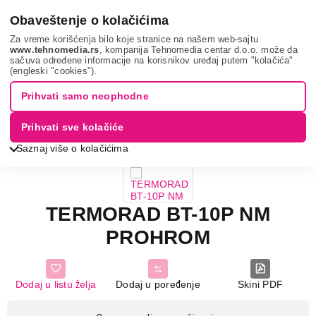
0
Obaveštenje o kolačićima
Za vreme korišćenja bilo koje stranice na našem web-sajtu
www.tehnomedia.rs
, kompanija Tehnomedia centar d.o.o. može da
sačuva određene informacije na korisnikov uređaj putem "kolačića"
Bela tehnika
Bojleri
Kuhinjski bojleri
Termorad bt-
(engleski "cookies").
10p...
Prihvati samo neophodne
Prihvati sve kolačiće
Saznaj više o kolačićima
TERMORAD BT-10P NM
PROHROM
Dodaj u listu želja
Dodaj u poređenje
Skini PDF