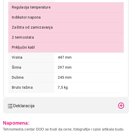
Regulacija temperature
Indikator napona
Zaštita od zamrzavanja
2 termostata
Priključni kabl
Visina
447 mm
Širina
297 mm
12.999,00
Dubina
245 mm
BOJLERI
TERMORAD BT-10P NM PROHROM
Bruto težina
7,5 kg
Proizvod je dodat u korpu.
Ukupno u korpi:
0,00
Deklaracija
Model:
TERMORAD BT-10P NM
Napomena:
Nastavi kupovinu
PROHROM
Tehnomedia centar DOO se trudi da cene, fotografije i opisi artikala budu