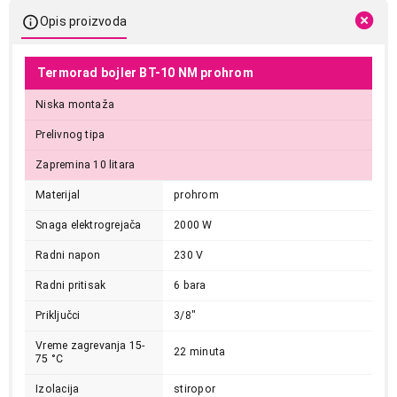
Opis proizvoda
Termorad bojler BT-10 NM prohrom
Niska montaža
Prelivnog tipa
Zapremina 10 litara
Materijal
prohrom
Snaga elektrogrejača
2000 W
Radni napon
230 V
Radni pritisak
6 bara
Priključci
3/8"
Vreme zagrevanja 15-
22 minuta
75 °C
Izolacija
stiropor