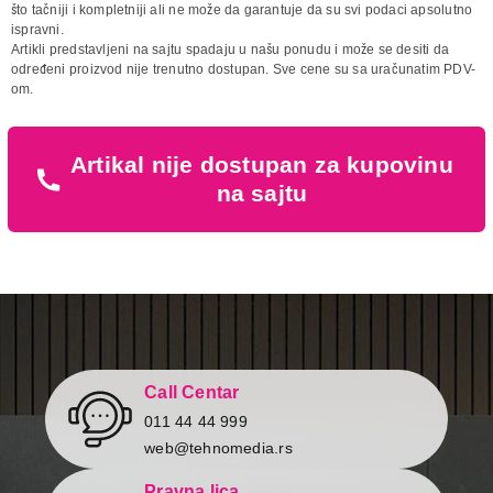
Naziv i vrsta robe:
BOJLER
što tačniji i kompletniji ali ne može da garantuje da su svi podaci apsolutno
Uvoznik:
TERMORAD
ispravni.
Artikli predstavljeni na sajtu spadaju u našu ponudu i može se desiti da
Završi kupovinu
Zemlja porekla:
Srbija
određeni proizvod nije trenutno dostupan. Sve cene su sa uračunatim PDV-
Prava potrošača:
Zagarantovana sva prava
om.
kupaca po osnovu zakona o
zaštiti potrošača
Artikal nije dostupan za kupovinu
na sajtu
Call Centar
011 44 44 999
web@tehnomedia.rs
Pravna lica