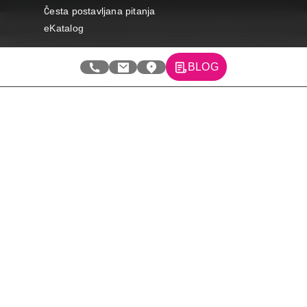
Česta postavljana pitanja
eKatalog
Korisnički servis
BLOG
Svi brendovi
Vraćanje robe
Reklamacije i servis
Pratite nas na društvenim mrežama
© 2026 Tehnomedia centar d.o.o.