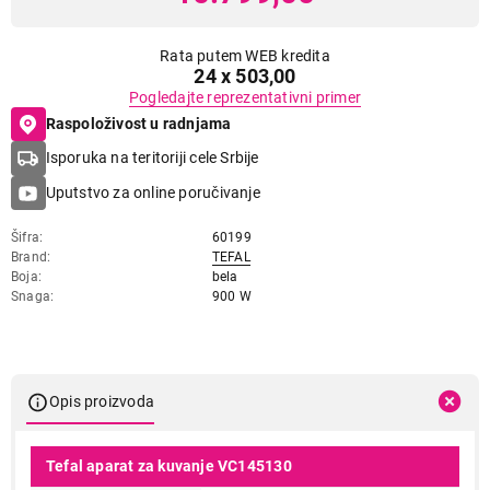
Rata putem WEB kredita
24 x 503,00
Pogledajte reprezentativni primer
Raspoloživost u radnjama
Isporuka na teritoriji cele Srbije
Uputstvo za online poručivanje
Šifra
60199
Brand
TEFAL
Boja
bela
Snaga
900 W
Opis proizvoda
Tefal aparat za kuvanje VC145130