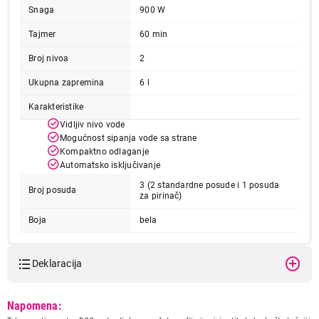
Snaga
900 W
Tajmer
60 min
Broj nivoa
2
Ukupna zapremina
6 l
Karakteristike
Vidljiv nivo vode
Mogućnost sipanja vode sa strane
Kompaktno odlaganje
Automatsko isključivanje
3 (2 standardne posude i 1 posuda
Broj posuda
za pirinač)
Boja
bela
Deklaracija
Model:
TEFAL VC145130
Napomena:
Naziv i vrsta robe:
APARAT ZA KUVANJE NA