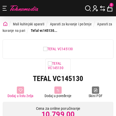
0
Mali kuhinjski aparati
Aparati za kuvanje i pečenje
Aparati za
kuvanje na pari
Tefal vc145130...
TEFAL VC145130
Dodaj u listu želja
Dodaj u poređenje
Skini PDF
Cena za online poručivanje
10.799,00