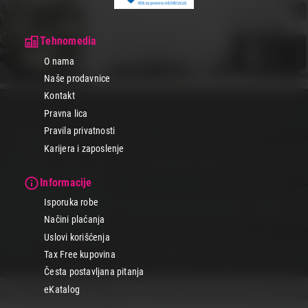
Tehnomedia
O nama
Naše prodavnice
Kontakt
Pravna lica
Pravila privatnosti
Karijera i zaposlenje
Informacije
Isporuka robe
Načini plaćanja
Uslovi korišćenja
Tax Free kupovina
Česta postavljana pitanja
eKatalog