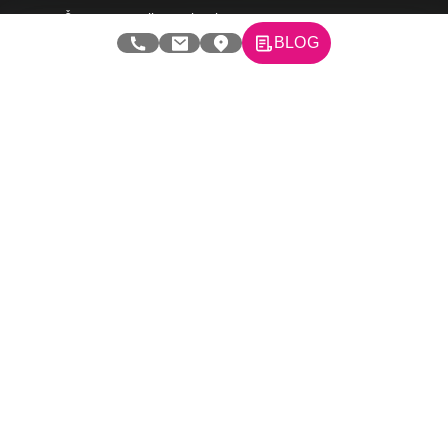
Česta postavljana pitanja
BLOG
eKatalog
Korisnički servis
Svi brendovi
Vraćanje robe
Reklamacije i servis
Pratite nas na društvenim mrežama
© 2026 Tehnomedia centar d.o.o.