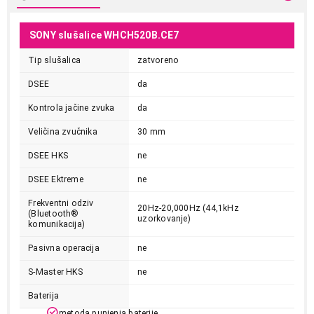
SONY slušalice WHCH520B.CE7
Tip slušalica
zatvoreno
DSEE
da
Kontrola jačine zvuka
da
Veličina zvučnika
30 mm
DSEE HKS
ne
DSEE Ektreme
ne
Frekventni odziv
20Hz-20,000Hz (44,1kHz
(Bluetooth®
uzorkovanje)
komunikacija)
Pasivna operacija
ne
S-Master HKS
ne
Baterija
metoda punjenja baterije