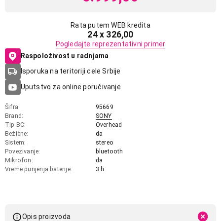
Rata putem WEB kredita
24 x 326,00
Pogledajte reprezentativni primer
Raspoloživost u radnjama
Isporuka na teritoriji cele Srbije
Uputstvo za online poručivanje
Šifra
95669
Brand
SONY
Tip BC
Overhead
Bežične
da
Sistem
stereo
Povezivanje
bluetooth
Mikrofon
da
Vreme punjenja baterije
3 h
Opis proizvoda