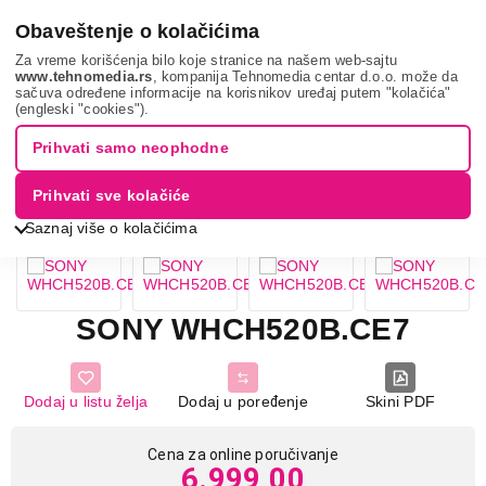
0
Obaveštenje o kolačićima
Za vreme korišćenja bilo koje stranice na našem web-sajtu
www.tehnomedia.rs
, kompanija Tehnomedia centar d.o.o. može da
sačuva određene informacije na korisnikov uređaj putem "kolačića"
Tv, audio, video i foto
Slušalice
Overhead slušalice
(engleski "cookies").
Sony whch520b.c...
Prihvati samo neophodne
Prihvati sve kolačiće
Saznaj više o kolačićima
SONY WHCH520B.CE7
Dodaj u listu želja
Dodaj u poređenje
Skini PDF
Cena za online poručivanje
6.999,00