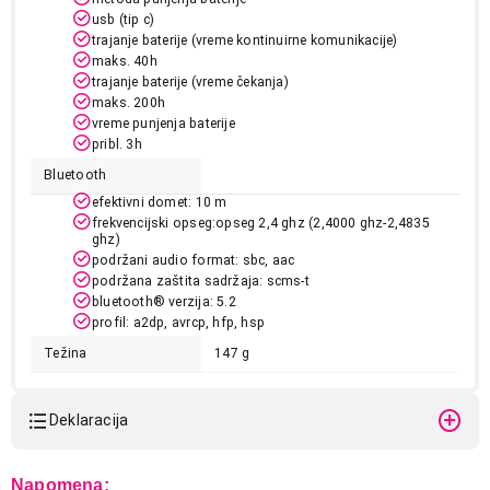
usb (tip c)
trajanje baterije (vreme kontinuirne komunikacije)
maks. 40h
trajanje baterije (vreme čekanja)
maks. 200h
vreme punjenja baterije
pribl. 3h
Bluetooth
efektivni domet: 10 m
frekvencijski opseg:opseg 2,4 ghz (2,4000 ghz-2,4835
ghz)
6.999,00
SLUŠALICE
podržani audio format: sbc, aac
SONY WHCH520B.CE7
podržana zaštita sadržaja: scms-t
bluetooth® verzija: 5.2
Proizvod je dodat u korpu.
profil: a2dp, avrcp, hfp, hsp
Težina
147 g
Ukupno u korpi:
0,00
Deklaracija
Nastavi kupovinu
Model:
SONY WHCH520B.CE7
Napomena: