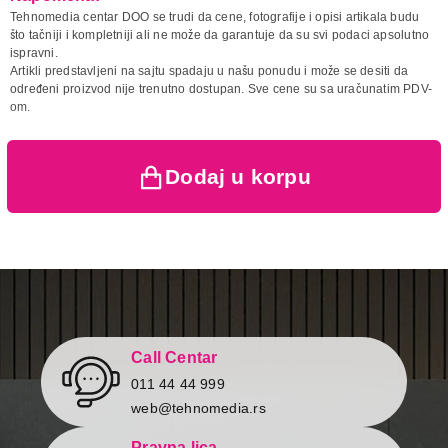
Naziv i vrsta robe:
SLUSALICA
Tehnomedia centar DOO se trudi da cene, fotografije i opisi artikala budu
Završi kupovinu
Uvoznik:
što tačniji i kompletniji ali ne može da garantuje da su svi podaci apsolutno
ispravni.
Zemlja porekla:
Artikli predstavljeni na sajtu spadaju u našu ponudu i može se desiti da
Prava potrošača:
Zagarantovana sva prava
određeni proizvod nije trenutno dostupan. Sve cene su sa uračunatim PDV-
kupaca po osnovu zakona o
om.
zaštiti potrošača
Dodaj u korpu
Call Centar
011 44 44 999
web@tehnomedia.rs
Pravna lica