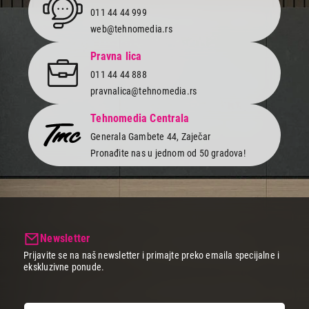
011 44 44 999
web@tehnomedia.rs
Pravna lica
011 44 44 888
pravnalica@tehnomedia.rs
Tehnomedia Centrala
Generala Gambete 44, Zaječar
Pronađite nas u jednom od 50 gradova!
Newsletter
Prijavite se na naš newsletter i primajte preko emaila specijalne i
ekskluzivne ponude.