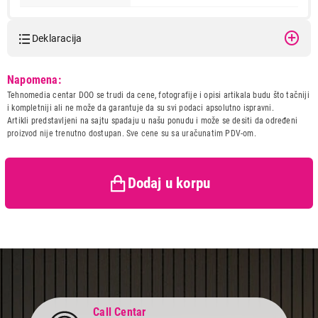
Deklaracija
Model:
SONY MDR-ZX310W.AE
Napomena:
Naziv i vrsta robe:
SLUSALICA
Tehnomedia centar DOO se trudi da cene, fotografije i opisi artikala budu što tačniji
Uvoznik:
Josipovic doo
i kompletniji ali ne može da garantuje da su svi podaci apsolutno ispravni.
Artikli predstavljeni na sajtu spadaju u našu ponudu i može se desiti da određeni
Zemlja porekla:
Tajland
proizvod nije trenutno dostupan. Sve cene su sa uračunatim PDV-om.
2.999,00
Prava potrošača:
Zagarantovana sva prava
SLUŠALICE
kupaca po osnovu zakona o
SONY MDR-ZX310W.AE
zaštiti potrošača
Proizvod je dodat u korpu.
Dodaj u korpu
Ukupno u korpi:
0,00
Nastavi kupovinu
Call Centar
Završi kupovinu