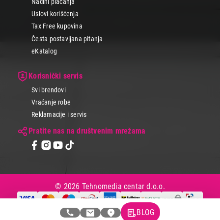
Načini plaćanja
Uslovi korišćenja
Tax Free kupovina
Česta postavljana pitanja
eKatalog
Korisnički servis
Svi brendovi
Vraćanje robe
Reklamacije i servis
Pratite nas na društvenim mrežama
© 2026 Tehnomedia centar d.o.o.
BLOG