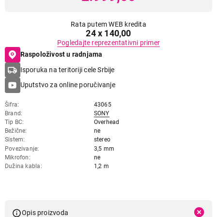
Rata putem WEB kredita
24 x 140,00
Pogledajte reprezentativni primer
Raspoloživost u radnjama
Isporuka na teritoriji cele Srbije
Uputstvo za online poručivanje
Šifra
43065
Brand
SONY
Tip BC
Overhead
Bežične
ne
Sistem
stereo
Povezivanje
3,5 mm
Mikrofon
ne
Dužina kabla
1,2 m
Opis proizvoda