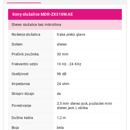
Sony slušalice MDR-ZX310W.AE
Stereo slušalice bez mikrofona
Nošenje slušalica
traka preko glave
Sistem
stereo
Prečnik zvučnika
30 mm
Frekventni odziv
10 Hz - 24 KHz
Osetljivost
98 dB
Impedansa
24 ohm
Sklopiv dizajn
da
3,5 mm stereo jack, pozlaćen mini
Povezivanje
stereo jack L oblika
Dužina kabla
1,2 m
Boja
bela