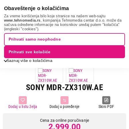
0
Obaveštenje o kolačićima
Za vreme korišćenja bilo koje stranice na našem web-sajtu
www.tehnomedia.rs
, kompanija Tehnomedia centar d.o.o. može da
sačuva određene informacije na korisnikov uređaj putem "kolačića"
Tv, audio, video i foto
Slušalice
Overhead slušalice
Sony
(engleski "cookies").
mdr-zx310w...
Prihvati samo neophodne
Prihvati sve kolačiće
Saznaj više o kolačićima
SONY MDR-ZX310W.AE
Dodaj u listu želja
Dodaj u poređenje
Skini PDF
Cena za online poručivanje
2.999,00