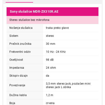
Sony slušalice MDR-ZX310R.AE
Stereo slušalice bez mikrofona
Nošenje slušalica
traka preko glave
Sistem
stereo
Prečnik zvučnika
30 mm
Frekventni odziv
10 Hz - 24 KHz
Osetljivost
98 dB
Impedansa
24 ohm
Sklopiv dizajn
da
3,5 mm stereo jack, pozlaćen mini
Povezivanje
stereo jack L oblika
Dužina kabla
1,2 m
Boja
crvena