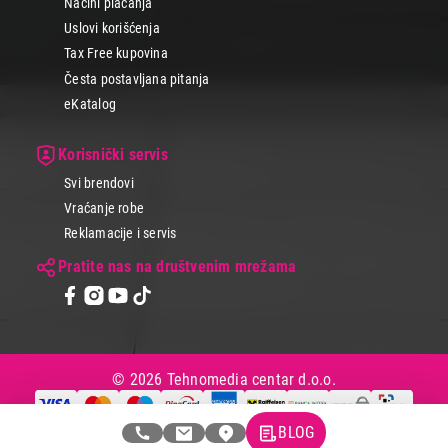
Načini plaćanja
Uslovi korišćenja
Tax Free kupovina
Česta postavljana pitanja
eKatalog
Korisnički servis
Svi brendovi
Vraćanje robe
Reklamacije i servis
Pratite nas na društvenim mrežama
© 2026 Tehnomedia centar d.o.o.
BLOG