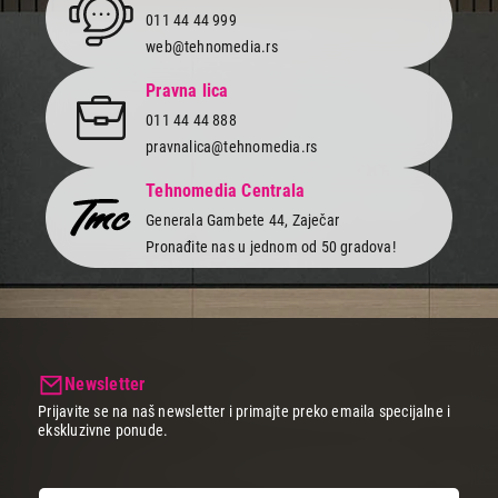
011 44 44 999
web@tehnomedia.rs
Pravna lica
011 44 44 888
pravnalica@tehnomedia.rs
Tehnomedia Centrala
Generala Gambete 44, Zaječar
Pronađite nas u jednom od 50 gradova!
Newsletter
Prijavite se na naš newsletter i primajte preko emaila specijalne i
ekskluzivne ponude.