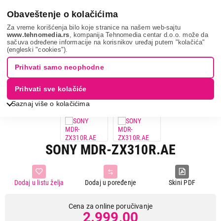
0
Obaveštenje o kolačićima
Za vreme korišćenja bilo koje stranice na našem web-sajtu
www.tehnomedia.rs
, kompanija Tehnomedia centar d.o.o. može da
sačuva određene informacije na korisnikov uređaj putem "kolačića"
Tv, audio, video i foto
Slušalice
Overhead slušalice
Sony
(engleski "cookies").
mdr-zx310r...
Prihvati samo neophodne
Prihvati sve kolačiće
Saznaj više o kolačićima
SONY MDR-ZX310R.AE
Dodaj u listu želja
Dodaj u poređenje
Skini PDF
Cena za online poručivanje
2.999,00