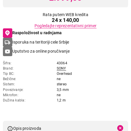
Rata putem WEB kredita
24 x 140,00
Pogledajte reprezentativni primer
Raspoloživost u radnjama
Isporuka na teritoriji cele Srbije
Uputstvo za online poručivanje
Šifra
43064
Brand
SONY
Tip BC
Overhead
Bežične
ne
Sistem
stereo
Povezivanje
3,5 mm
Mikrofon
ne
Dužina kabla
1,2 m
Opis proizvoda