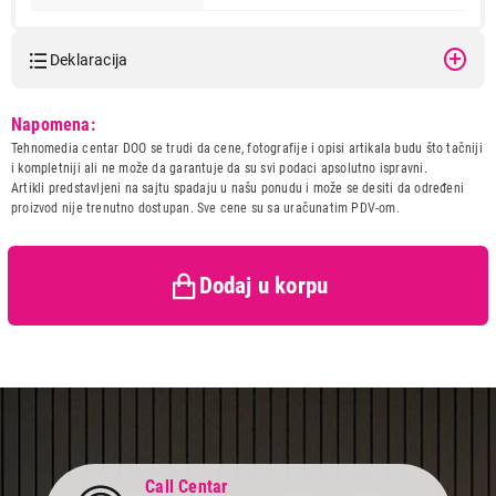
Deklaracija
Model:
SONY MDR-ZX310R.AE
Napomena:
Naziv i vrsta robe:
SLUSALICA
Tehnomedia centar DOO se trudi da cene, fotografije i opisi artikala budu što tačniji
Uvoznik:
Josipovic doo
i kompletniji ali ne može da garantuje da su svi podaci apsolutno ispravni.
Artikli predstavljeni na sajtu spadaju u našu ponudu i može se desiti da određeni
Zemlja porekla:
Tajland
proizvod nije trenutno dostupan. Sve cene su sa uračunatim PDV-om.
2.999,00
Prava potrošača:
Zagarantovana sva prava
SLUŠALICE
kupaca po osnovu zakona o
SONY MDR-ZX310R.AE
zaštiti potrošača
Proizvod je dodat u korpu.
Dodaj u korpu
Ukupno u korpi:
0,00
Nastavi kupovinu
Call Centar
Završi kupovinu