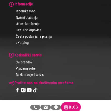
Informacije
Isporuka robe
Načini plaćanja
Uslovi korišćenja
Tax Free kupovina
Česta postavljana pitanja
eKatalog
Korisnički servis
Svi brendovi
Vraćanje robe
Reklamacije i servis
Pratite nas na društvenim mrežama
BLOG
© 2026 Tehnomedia centar d.o.o.