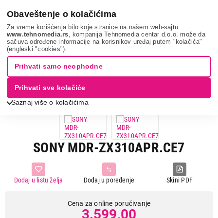
0
Obaveštenje o kolačićima
Za vreme korišćenja bilo koje stranice na našem web-sajtu
www.tehnomedia.rs
, kompanija Tehnomedia centar d.o.o. može da
sačuva određene informacije na korisnikov uređaj putem "kolačića"
Tv, audio, video i foto
Slušalice
Overhead slušalice
Sony
(engleski "cookies").
mdr-zx310a...
Prihvati samo neophodne
Prihvati sve kolačiće
Saznaj više o kolačićima
SONY MDR-ZX310APR.CE7
Dodaj u listu želja
Dodaj u poređenje
Skini PDF
Cena za online poručivanje
3.599,00