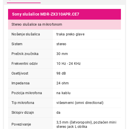
Sony slušalice MDR-ZX310APR.CE7
Stereo slušalice sa mikrofonom
Nošenje slušalica
traka preko glave
Sistem
stereo
Prečnik zvučnika
30 mm
Frekventni odziv
10 Hz - 24 KHz
Osetljivost
98 dB
Impedansa
24 ohm
Pozicija mikrofona
na kablu
Tip mikrofona
višesmerni (omni directional)
Sklopiv dizajn
da
3,5 mm (četvoropolni), pozlaćen mini
Povezivanje
stereo jack L oblika