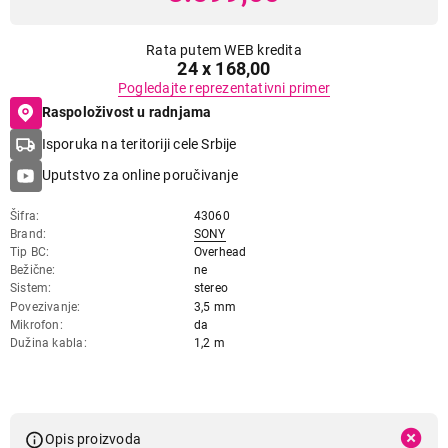
Rata putem WEB kredita
24 x 168,00
Pogledajte reprezentativni primer
Raspoloživost u radnjama
Isporuka na teritoriji cele Srbije
Uputstvo za online poručivanje
Šifra
43060
Brand
SONY
Tip BC
Overhead
Bežične
ne
Sistem
stereo
Povezivanje
3,5 mm
Mikrofon
da
Dužina kabla
1,2 m
Opis proizvoda