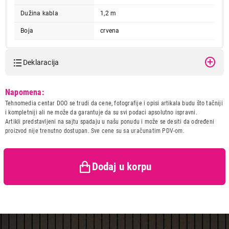
Dužina kabla
1,2 m
Boja
crvena
Deklaracija
Model:
SONY MDR-ZX310APR.CE7
Napomena:
3.599,00
Naziv i vrsta robe:
SLUSALICA
Tehnomedia centar DOO se trudi da cene, fotografije i opisi artikala budu što tačniji
SLUŠALICE
Uvoznik:
Josipovic doo
i kompletniji ali ne može da garantuje da su svi podaci apsolutno ispravni.
SONY MDR-ZX310APR.CE7
Artikli predstavljeni na sajtu spadaju u našu ponudu i može se desiti da određeni
Zemlja porekla:
Kina
Proizvod je dodat u korpu.
proizvod nije trenutno dostupan. Sve cene su sa uračunatim PDV-om.
Prava potrošača:
Zagarantovana sva prava
kupaca po osnovu zakona o
Ukupno u korpi:
0,00
zaštiti potrošača
Dodaj u korpu
Nastavi kupovinu
Završi kupovinu