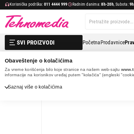
Korisnička podrška:
011 4444 999
Radnim danima:
8h-20h
, Subota:
9h
SVI PROIZVODI
Početna
Prodavnice
Prav
Obaveštenje o kolačićima
Mali kuhinjski aparati
Mikseri
Štapni mikseri i setov
Za vreme korišćenja bilo koje stranice na našem web-sajtu
www.t
informacije na korisnikov uređaj putem "kolačića" (engleski "cooki
Bela tehnika
Saznaj više o kolačićima
TV, audio, video i foto
IT & Gaming
Mobilni telefoni i tableti
Mali kućni aparati