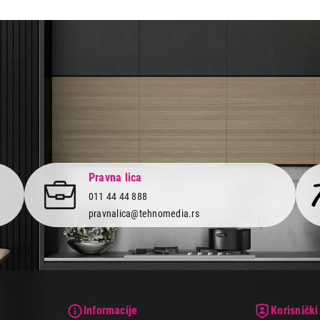
aca po osnovu zakona o zaštiti potrošača
Pravna lica
011 44 44 888
pravnalica@tehnomedia.rs
Informacije
Korisnički