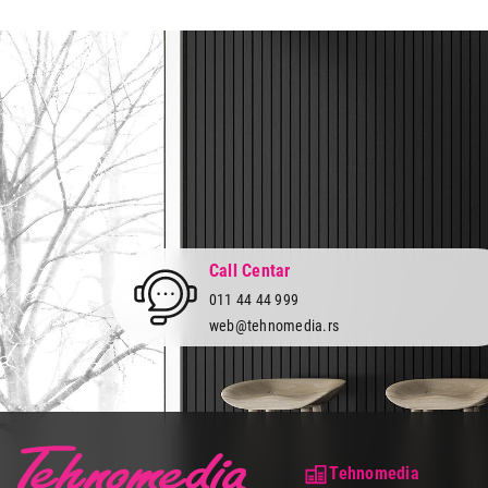
Prava potrošača:
Zagarantovana sva prava kup
Call Centar
011 44 44 999
web@tehnomedia.rs
Tehnomedia