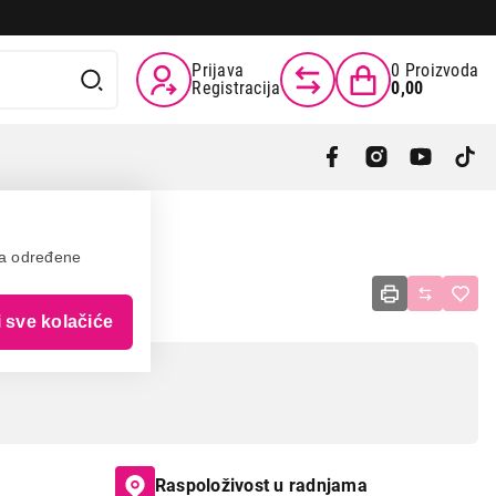
Prijava
0
Proizvoda
Registracija
0,00
va određene
4RD
i sve kolačiće
Raspoloživost u radnjama