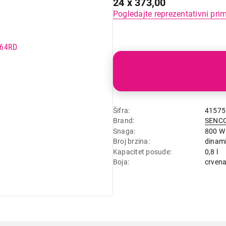
24 x 373,00
Pogledajte reprezentativni pri
Šifra
41575
Brand
SENC
Snaga
800 W
Broj brzina
dinami
Kapacitet posude
0,8 l
Boja
crven