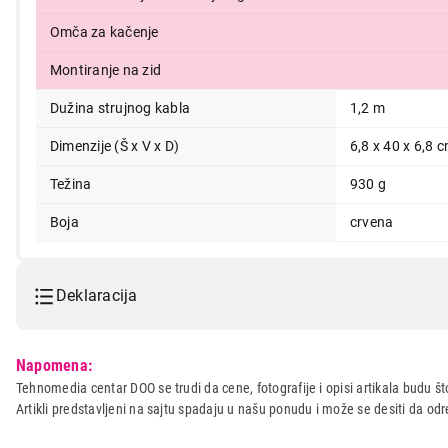
Omča za kačenje
Montiranje na zid
Dužina strujnog kabla
1,2 m
Dimenzije (Š x V x D)
6,8 x 40 x 6,8 
Težina
930 g
Boja
crvena
Deklaracija
Model:
SENCOR SHB4364RD
Napomena:
Naziv i vrsta robe:
MIKSER
Tehnomedia centar DOO se trudi da cene, fotografije i opisi artikala budu što
Artikli predstavljeni na sajtu spadaju u našu ponudu i može se desiti da o
Uvoznik:
EWE COMP DOO
Zemlja porekla:
Kina