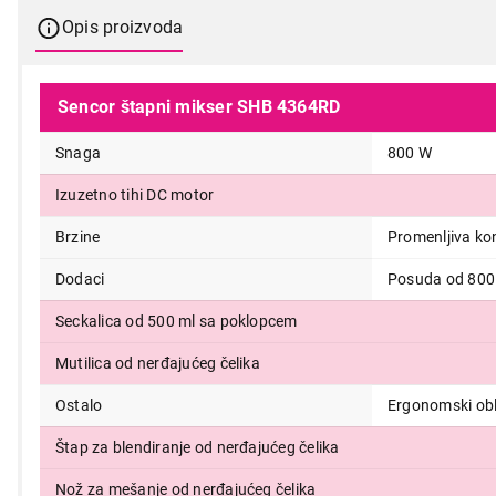
Opis proizvoda
Sencor štapni mikser SHB 4364RD
Snaga
800 W
Izuzetno tihi DC motor
Brzine
Promenljiva kon
Dodaci
Posuda od 800
Seckalica od 500 ml sa poklopcem
Mutilica od nerđajućeg čelika
7.999,00
Ostalo
Ergonomski ob
Štap za blendiranje od nerđajućeg čelika
Nož za mešanje od nerđajućeg čelika