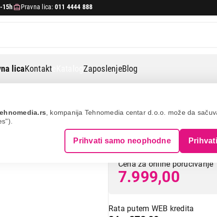
-15h
Pravna lica:
011 4444 888
na lica
Kontakt
eKatalog
Zaposlenje
Blog
i
Sencor shb4364rd
ehnomedia.rs
, kompanija Tehnomedia centar d.o.o. može da saču
es").
SENCOR SHB436
Prihvati samo neophodne
Prihvat
Cena za online poručivanje
7.999,00
Rata putem WEB kredita