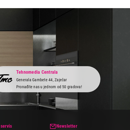
Tehnomedia Centrala
Generala Gambete 44, Zaječar
Pronađite nas u jednom od 50 gradova!
 servis
Newsletter