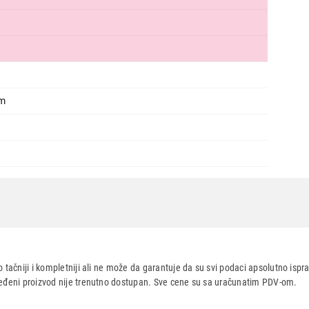
Ukupno u korpi:
0,00
Nastavi kupovinu
Završi
cm
 tačniji i kompletniji ali ne može da garantuje da su svi podaci apsolutno ispra
dređeni proizvod nije trenutno dostupan. Sve cene su sa uračunatim PDV-om.