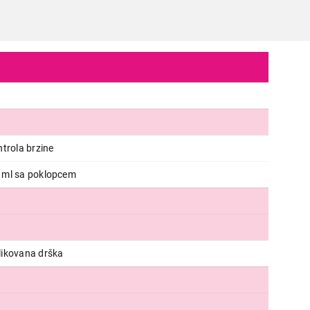
trola brzine
 ml sa poklopcem
MIKSERI
SENCOR SHB4364RD
likovana drška
Proizvod je dodat u korpu.