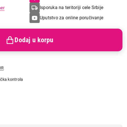
Isporuka na teritoriji cele Srbije
mer
Uputstvo za online poručivanje
Dodaj u korpu
OR
čka kontrola
a