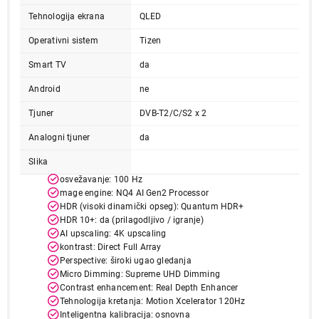
Tehnologija ekrana
QLED
Operativni sistem
Tizen
Smart TV
da
Android
ne
Tjuner
DVB-T2/C/S2 x 2
Analogni tjuner
da
Slika
osvežavanje: 100 Hz
mage engine: NQ4 AI Gen2 Processor
HDR (visoki dinamički opseg): Quantum HDR+
HDR 10+: da (prilagodljivo / igranje)
AI upscaling: 4K upscaling
kontrast: Direct Full Array
Perspective: široki ugao gledanja
Micro Dimming: Supreme UHD Dimming
Contrast enhancement: Real Depth Enhancer
Tehnologija kretanja: Motion Xcelerator 120Hz
Inteligentna kalibracija: osnovna