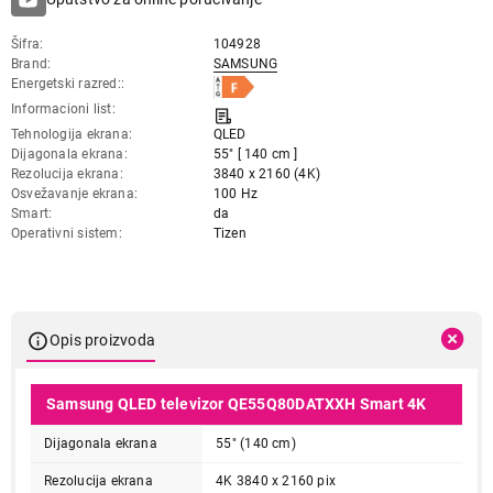
Šifra
104928
Brand
SAMSUNG
Energetski razred:
Informacioni list
Tehnologija ekrana
QLED
Dijagonala ekrana
55" [ 140 cm ]
Rezolucija ekrana
3840 x 2160 (4K)
Osvežavanje ekrana
100 Hz
Smart
da
Operativni sistem
Tizen
Opis proizvoda
Samsung QLED televizor QE55Q80DATXXH Smart 4K
Dijagonala ekrana
55" (140 cm)
Rezolucija ekrana
4K 3840 x 2160 pix