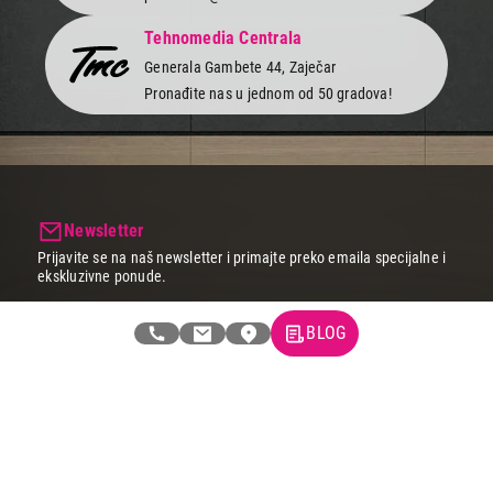
Potrošnja električne
77 kWh/1000h
energije
Tehnomedia Centrala
VESA standard
200 x 200
Generala Gambete 44, Zaječar
Pronađite nas u jednom od 50 gradova!
Dimenzije sa postoljem
1227,6 x 768,0 x 253,0 mm
Dimenzije bez postolja
1227,6 x 706,2 x 47,2 mm
Težina sa postoljem
19,8 kg
Težina bez postolja
17,1 kg
Newsletter
Boja
srebrna
Prijavite se na naš newsletter i primajte preko emaila specijalne i
ekskluzivne ponude.
BLOG