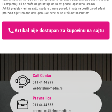
Automatic low input lag mode
Uvoznik:
Tehnomedia centar doo
i kompletniji ali ne može da garantuje da su svi podaci apsolutno ispravni.
Game Motion Plus
Artikli predstavljeni na sajtu spadaju u našu ponudu i može se desiti da određeni
Dynamic black EQ
Zemlja porekla:
Slovacka
proizvod nije trenutno dostupan. Sve cene su sa uračunatim PDV-om.
VRR
Prava potrošača:
Zagarantovana sva prava
Surround sound
kupaca po osnovu zakona o
Super ultra-wide game view
zaštiti potrošača
Mini Map Zoom
Artikal nije dostupan za kupovinu na sajtu
FreeSync Premium Pro
HGiG
Embedded POP
EPG
IP kontrola
OSD jezici
27
Call Centar
Eco senzor
011 44 44 999
Automatska ušteda energije
web@tehnomedia.rs
Automatsko gašenje
Pravna lica
Energetska klasa
F
011 44 44 888
pravnalica@tehnomedia.rs