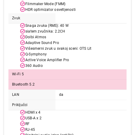
Filmmaker Mode (FMM)
HDR optimizator osvetljenosti
Zvuk
Snaga zvuka (RMS): 40 W
siatem zvučnika: 2.2CH
Dolbi Atmos
74.900,00
Adaptive Sound Pro
TELEVIZORI
SAMSUNG QE55Q80DATXXH
Višesmerni zvuk u svakoj sceni: OTS Lit
Q-Symphony
Proizvod je dodat u korpu.
Active Voice Amplifier Pro
360 Audio
Ukupno u korpi:
0,00
Wi-Fi 5
Bluetooth 5.2
Nastavi kupovinu
LAN
da
Priključci
HDMI x 4
Završi kupovinu
USB-A x 2
RF
RJ-45