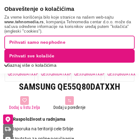
0
Obaveštenje o kolačićima
Za vreme korišćenja bilo koje stranice na našem web-sajtu
www.tehnomedia.rs
, kompanija Tehnomedia centar d.o.o. može da
sačuva određene informacije na korisnikov uređaj putem "kolačića"
Samsung qe55q80...
(engleski "cookies").
Prihvati samo neophodne
12%
UŠTEDA.
Prihvati sve kolačiće
Saznaj više o kolačićima
SAMSUNG QE55Q80DATXXH
Dodaj u listu želja
Dodaj u poređenje
Raspoloživost u radnjama
Isporuka na teritoriji cele Srbije
Uputstvo za online poručivanje