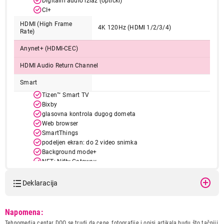
Digitalni audio izlaz (optički)
CI+
HDMI (High Frame
4K 120Hz (HDMI 1/2/3/4)
Rate)
Anynet+ (HDMI-CEC)
HDMI Audio Return Channel
Smart
Tizen™ Smart TV
Bixby
glasovna kontrola dugog dometa
Web browser
SmartThings
podeljen ekran: do 2 video snimka
Background mode+
NFT: Nifty Gateway
Apple AirPlay
Mobilni na TV, Pokrenite TV Mirroring, Audio Mirroring,
Deklaracija
Uključite bežični TV
HbbTV 2.0.3
Model:
SAMSUNG QE55Q80DATXXH
Napomena:
Game
Naziv i vrsta robe:
TELEVIZOR
Tehnomedia centar DOO se trudi da cene, fotografije i opisi artikala budu što tačniji