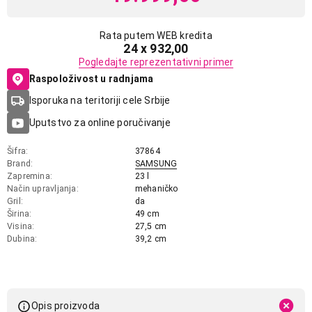
Rata putem WEB kredita
24 x 932,00
Pogledajte reprezentativni primer
Raspoloživost u radnjama
Isporuka na teritoriji cele Srbije
Uputstvo za online poručivanje
Šifra
37864
Brand
SAMSUNG
Zapremina
23 l
Način upravljanja
mehaničko
Gril
da
Širina
49 cm
Visina
27,5 cm
Dubina
39,2 cm
Opis proizvoda