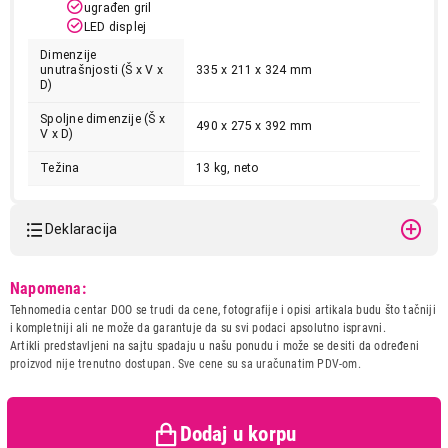
ugrađen gril
LED displej
Dimenzije
unutrašnjosti (Š x V x
335 x 211 x 324 mm
D)
Spoljne dimenzije (Š x
490 x 275 x 392 mm
V x D)
Težina
13 kg, neto
19.999,00
MIKROTALASNE PEĆNICE
SAMSUNG MG23F301TAK/OL
Deklaracija
Proizvod je dodat u korpu.
Model:
SAMSUNG MG23F301TAK/OL
Napomena:
Ukupno u korpi:
0,00
Naziv i vrsta robe:
MIKROTALASNA PECNICA
Tehnomedia centar DOO se trudi da cene, fotografije i opisi artikala budu što tačniji
Uvoznik:
Tehnomedia centar doo
i kompletniji ali ne može da garantuje da su svi podaci apsolutno ispravni.
Artikli predstavljeni na sajtu spadaju u našu ponudu i može se desiti da određeni
Zemlja porekla:
Malezija
proizvod nije trenutno dostupan. Sve cene su sa uračunatim PDV-om.
Nastavi kupovinu
Prava potrošača:
Zagarantovana sva prava
kupaca po osnovu zakona o
zaštiti potrošača
Dodaj u korpu
Završi kupovinu