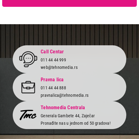
Call Centar
011 44 44 999
web@tehnomedia.rs
Pravna lica
011 44 44 888
pravnalica@tehnomedia.rs
Tehnomedia Centrala
Generala Gambete 44, Zaječar
Pronađite nas u jednom od 50 gradova!