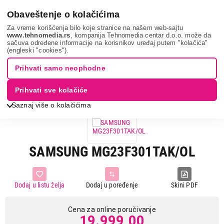
0
Obaveštenje o kolačićima
Za vreme korišćenja bilo koje stranice na našem web-sajtu
www.tehnomedia.rs
, kompanija Tehnomedia centar d.o.o. može da
sačuva određene informacije na korisnikov uređaj putem "kolačića"
Bela tehnika
Mikrotalasne rerne
Samostojeće mikrotalasne
(engleski "cookies").
rerne
Samsung mg23f30...
Prihvati samo neophodne
Prihvati sve kolačiće
Saznaj više o kolačićima
SAMSUNG MG23F301TAK/OL
Dodaj u listu želja
Dodaj u poređenje
Skini PDF
Cena za online poručivanje
19.999,00