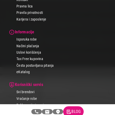
Pravna lica
Pravila privatnosti
Karijera i zaposlenje
Informacije
Isporuka robe
Načini plaćanja
Uslovi korišćenja
Tax Free kupovina
Česta postavljana pitanja
eKatalog
Korisnički servis
Svi brendovi
Vraćanje robe
Reklamacije i servis
BLOG
Pratite nas na društvenim mrežama