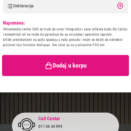
Deklaracija
Model:
SAMSUNG Earphones USB-C
Napomena:
White EO-IC100-BWE
Tehnomedia centar DOO se trudi da cene, fotografije i opisi artikala budu što tačniji
Naziv i vrsta robe:
SLUSALICA
i kompletniji ali ne može da garantuje da su svi podaci apsolutno ispravni.
Uvoznik:
ReproMarket doo
Artikli predstavljeni na sajtu spadaju u našu ponudu i može se desiti da određeni
proizvod nije trenutno dostupan. Sve cene su sa uračunatim PDV-om.
Zemlja porekla:
Vijetnam
Prava potrošača:
Zagarantovana sva prava
2.499,00
kupaca po osnovu zakona o
SLUŠALICE
SAMSUNG Earphones USB-C White EO-
zaštiti potrošača
Dodaj u korpu
IC100-BWE
Proizvod je dodat u korpu.
Ukupno u korpi:
0,00
Nastavi kupovinu
Call Centar
011 44 44 999