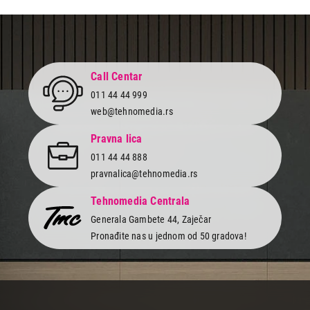
300,00
KABLOVI IT/AV
S-BOX KABL USB 102 2.0 A-A 2m
Call Centar
Proizvod je dodat u korpu.
011 44 44 999
web@tehnomedia.rs
Ukupno u korpi:
0,00
Pravna lica
011 44 44 888
Nastavi kupovinu
pravnalica@tehnomedia.rs
Tehnomedia Centrala
Završi kupovinu
Generala Gambete 44, Zaječar
Pronađite nas u jednom od 50 gradova!