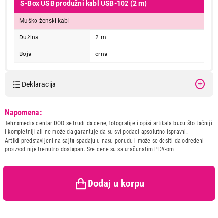
S-Box USB produžni kabl USB-102 (2 m)
Muško-ženski kabl
Dužina
2 m
Boja
crna
Deklaracija
Model:
S-BOX KABL USB 102 2.0 A-A
Napomena:
2m
Tehnomedia centar DOO se trudi da cene, fotografije i opisi artikala budu što tačniji
Naziv i vrsta robe:
KABL IT/AV
i kompletniji ali ne može da garantuje da su svi podaci apsolutno ispravni.
Uvoznik:
\N
Artikli predstavljeni na sajtu spadaju u našu ponudu i može se desiti da određeni
proizvod nije trenutno dostupan. Sve cene su sa uračunatim PDV-om.
Zemlja porekla:
Kina
Prava potrošača:
Zagarantovana sva prava
kupaca po osnovu zakona o
zaštiti potrošača
Dodaj u korpu