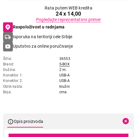
Rata putem WEB kredita
24 x 14,00
Pogledajte reprezentativni primer
Raspoloživost u radnjama
Isporuka na teritoriji cele Srbije
Uputstvo za online poručivanje
Šifra
36553
Brand
S-BOX
Dužina
2 m
Konektor 1
USB-A
Konektor 2
USB-A
Oblik kabla
kružni
Boja
crna
Opis proizvoda