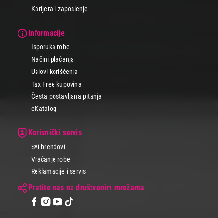
Karijera i zaposlenje
Informacije
Isporuka robe
Načini plaćanja
Uslovi korišćenja
Tax Free kupovina
Česta postavljana pitanja
eKatalog
Korisnički servis
Svi brendovi
Vraćanje robe
Reklamacije i servis
Pratite nas na društvenim mrežama