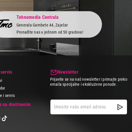
Tehnomedia Centrala
Generala Gambete 44, Zaječar
Pronađite nas u jednom od 50 gradova!
 servis
Newsletter
Prijavite se na naš newsletter i primajte preko
vi
emaila specijalne i ekskluzivne ponude.
obe
 i servis
as na društvenim