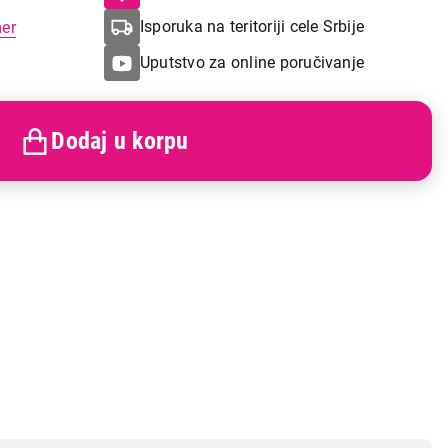
Isporuka na teritoriji cele Srbije
mer
Uputstvo za online poručivanje
Dodaj u korpu