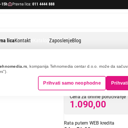
-15h
Pravna lica:
011 4444 888
na lica
Kontakt
eKatalog
Zaposlenje
Blog
x hdmi kabl 1.4 5m
ehnomedia.rs
, kompanija Tehnomedia centar d.o.o. može da saču
es").
S-BOX HDMI kabl
Prihvati samo neophodne
Prihvat
Cena za online poručivanje
1.090,00
Rata putem WEB kredita