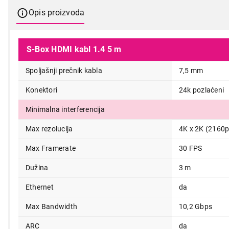
Opis proizvoda
S-Box HDMI kabl 1.4 5 m
Spoljašnji prečnik kabla
7,5 mm
Konektori
24k pozlaćeni
Minimalna interferencija
Max rezolucija
4K x 2K (2160p
1.090,00
Max Framerate
30 FPS
Dužina
3 m
Ethernet
da
Max Bandwidth
10,2 Gbps
ARC
da