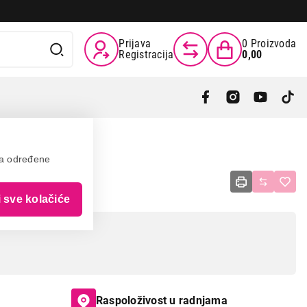
Prijava
0
Proizvoda
Registracija
0,00
va određene
 1.4 5m
i sve kolačiće
Raspoloživost u radnjama