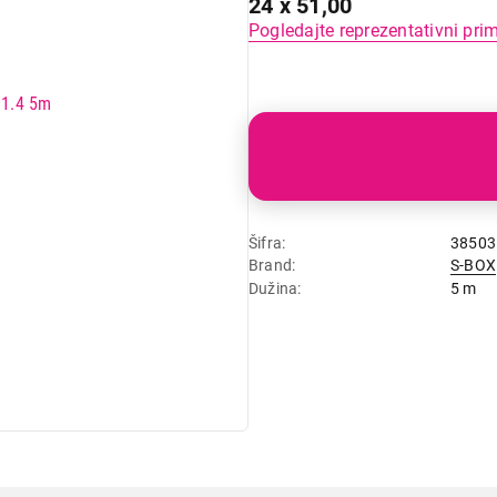
24 x 51,00
Pogledajte reprezentativni pri
Šifra
38503
Brand
S-BOX
Dužina
5 m