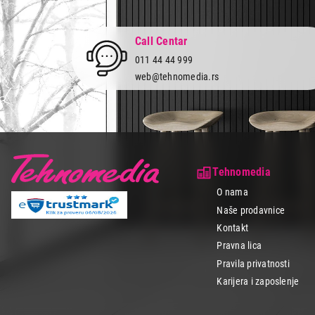
Call Centar
011 44 44 999
web@tehnomedia.rs
Tehnomedia
O nama
Naše prodavnice
Kontakt
Pravna lica
Pravila privatnosti
Karijera i zaposlenje