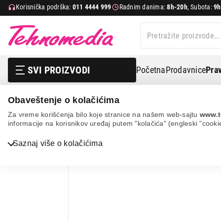
Korisnička podrška:
011 4444 999
Radnim danima:
8h-20h
, Subota:
9h
SVI PROIZVODI
Početna
Prodavnice
Prav
Obaveštenje o kolačićima
It & gaming
Kablovi i adapteri
Hdmi kablovi
S-bo
Za vreme korišćenja bilo koje stranice na našem web-sajtu
www.t
informacije na korisnikov uređaj putem "kolačića" (engleski "cooki
Bela tehnika
Saznaj više o kolačićima
TV, audio, video i foto
IT & Gaming
Mobilni telefoni i tableti
Mali kućni aparati