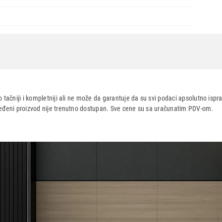
 tačniji i kompletniji ali ne može da garantuje da su svi podaci apsolutno ispra
dređeni proizvod nije trenutno dostupan. Sve cene su sa uračunatim PDV-om.
aca po osnovu zakona o zaštiti potrošača