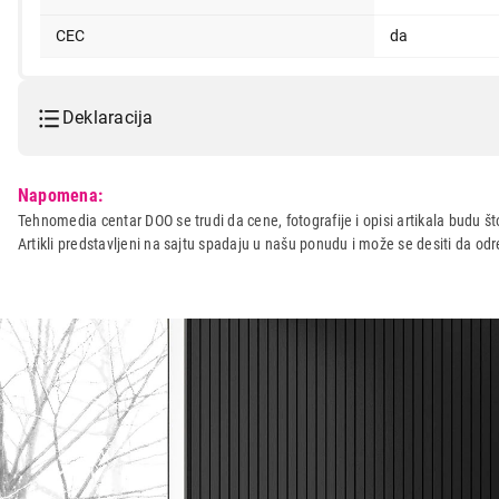
CEC
da
Deklaracija
Model:
S-BOX HDMI kabl 1.4 5m
Napomena:
Naziv i vrsta robe:
KABL IT/AV
Tehnomedia centar DOO se trudi da cene, fotografije i opisi artikala budu što
Artikli predstavljeni na sajtu spadaju u našu ponudu i može se desiti da o
Uvoznik:
\N
Zemlja porekla:
Kina
Prava potrošača:
Zagarantovana sva prava kup