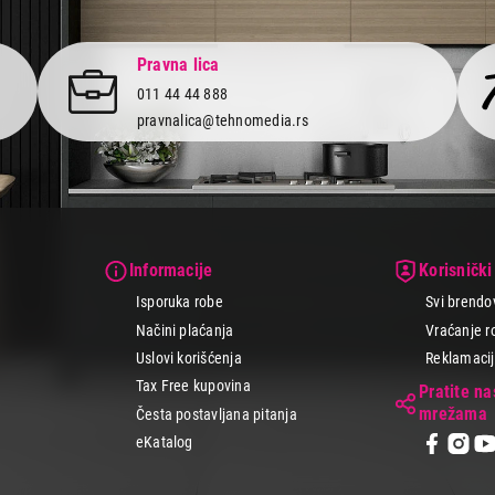
Pravna lica
011 44 44 888
pravnalica@tehnomedia.rs
Informacije
Korisnički
Isporuka robe
Svi brendo
Načini plaćanja
Vraćanje r
Uslovi korišćenja
Reklamacije
Tax Free kupovina
Pratite n
mrežama
Česta postavljana pitanja
eKatalog