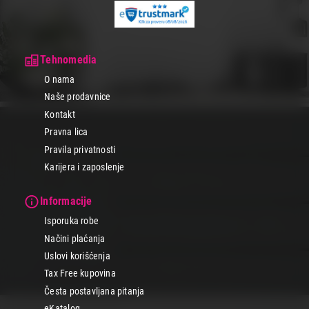
Tehnomedia
O nama
Naše prodavnice
Kontakt
Pravna lica
Pravila privatnosti
Karijera i zaposlenje
Informacije
Isporuka robe
Načini plaćanja
Uslovi korišćenja
Tax Free kupovina
Česta postavljana pitanja
eKatalog