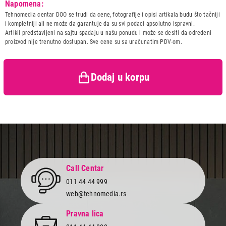
Napomena:
Naziv i vrsta robe:
KABL IT/AV
Tehnomedia centar DOO se trudi da cene, fotografije i opisi artikala budu što tačniji
Uvoznik:
\N
i kompletniji ali ne može da garantuje da su svi podaci apsolutno ispravni.
Artikli predstavljeni na sajtu spadaju u našu ponudu i može se desiti da određeni
Zemlja porekla:
Kina
proizvod nije trenutno dostupan. Sve cene su sa uračunatim PDV-om.
Prava potrošača:
Zagarantovana sva prava
kupaca po osnovu zakona o
zaštiti potrošača
2.780,00
Dodaj u korpu
KABLOVI IT/AV
S-BOX HDMI 1.4V 10 M
Proizvod je dodat u korpu.
Ukupno u korpi:
0,00
Nastavi kupovinu
Call Centar
011 44 44 999
web@tehnomedia.rs
Završi kupovinu
Pravna lica