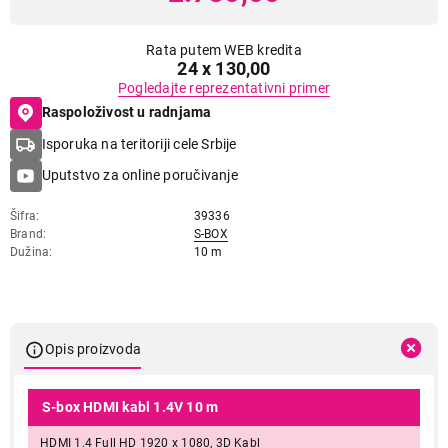
Rata putem WEB kredita
24 x 130,00
Pogledajte reprezentativni primer
Raspoloživost u radnjama
Isporuka na teritoriji cele Srbije
Uputstvo za online poručivanje
Šifra
39336
Brand
S-BOX
Dužina
10 m
Opis proizvoda
S-box HDMI kabl 1.4V 10 m
HDMI 1.4 Full HD 1920 x 1080, 3D Kabl