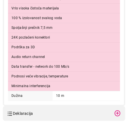
Vrlo visoka čistoća materijala
100 % izolovanost svakog voda
Spoljašnji prečnik 7,5 mm
24K pozlaćeni konektori
Podrška za 3D
Audio return channel
Data transfer - network do 100 Mb/s
Podnosi veće vibracije, temperature
Minimalna interferencija
Dužina
10 m
Deklaracija
Model:
S-BOX HDMI 1.4V 10 M