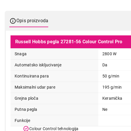
Opis proizvoda
Russell Hobbs pegla 27281-56 Colour Control Pro
Snaga
2800 W
Automatsko iskljucivanje
Da
Kontinuirana para
50 g/min
Maksimalni udar pare
195 g/min
Grejna ploča
Keramička
9.999,00
Putna pegla
Ne
Funkcije
Colour Control tehnologija