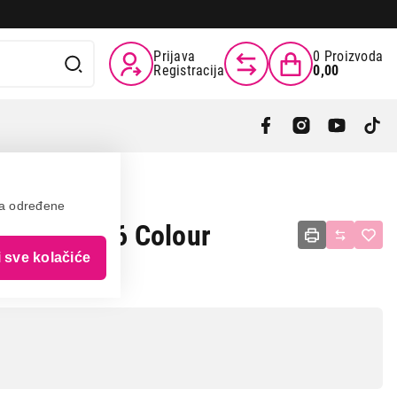
Prijava
0
Proizvoda
Registracija
0,00
va određene
 27281-56 Colour
i sve kolačiće