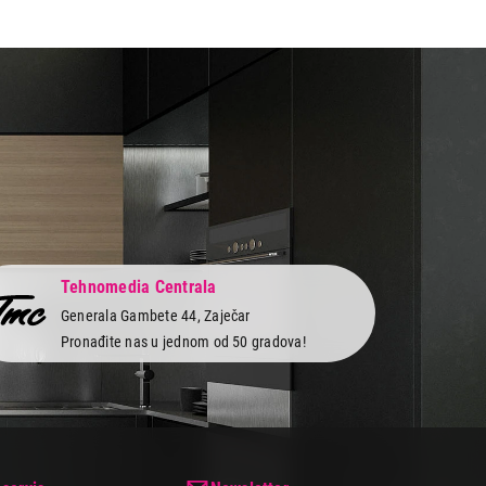
Tehnomedia Centrala
Generala Gambete 44, Zaječar
Pronađite nas u jednom od 50 gradova!