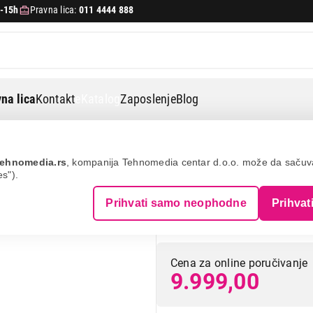
-15h
Pravna lica:
011 4444 888
na lica
Kontakt
eKatalog
Zaposlenje
Blog
Russell hobbss 27281-56 colour control pro
ehnomedia.rs
, kompanija Tehnomedia centar d.o.o. može da saču
es").
RUSSELL HOBBSS
Prihvati samo neophodne
Prihvat
Control Pro
Cena za online poručivanje
9.999,00