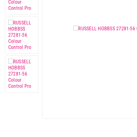
Mali kuhinjski aparati
Grejanje i hlađenje
Nega tela, lepota i zdravlje
Sport i putovanje
Sve za kuću i baštu
Vesa