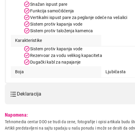
Snažan ispust pare
Funkcija samočišćenja
Vertikalni ispust pare za peglanje odeće na vešalici
Sistem protiv kapanja vode
Sistem protiv taloženja kamenca
Karakteristike
Sistem protiv kapanja vode
Rezervoar za vodu velikog kapaciteta
Dugački kabl za napajanje
Boja
Ljubičasta
Deklaracija
Model:
RUSSELL HOBBSS 27281-56 C
Napomena:
Naziv i vrsta robe:
PEGLA
Tehnomedia centar DOO se trudi da cene, fotografije i opisi artikala budu što
Artikli predstavljeni na sajtu spadaju u našu ponudu i može se desiti da o
Uvoznik:
DTM Company d.o.o.