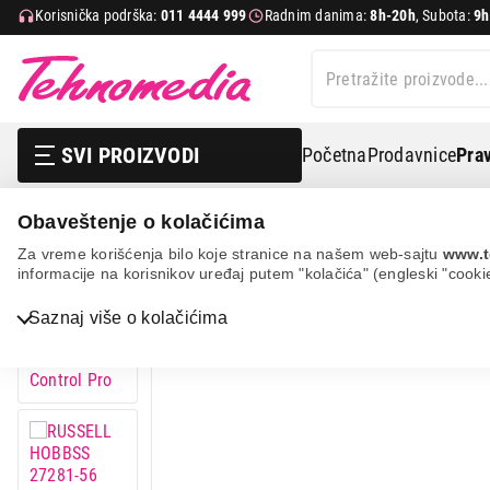
Korisnička podrška:
011 4444 999
Radnim danima:
8h-20h
, Subota:
9h
SVI PROIZVODI
Početna
Prodavnice
Prav
Obaveštenje o kolačićima
Mali kućni aparati
Pegle
Klasične pegle na paru
Za vreme korišćenja bilo koje stranice na našem web-sajtu
www.t
informacije na korisnikov uređaj putem "kolačića" (engleski "cooki
Bela tehnika
Saznaj više o kolačićima
TV, audio, video i foto
IT & Gaming
Mobilni telefoni i tableti
Mali kućni aparati