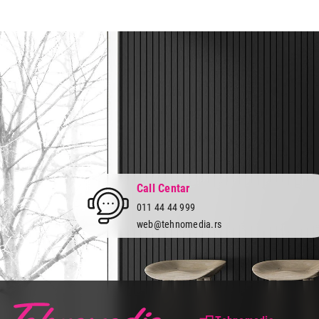
Zemlja porekla:
Kina
Prava potrošača:
Zagarantovana sva prava kup
Call Centar
011 44 44 999
web@tehnomedia.rs