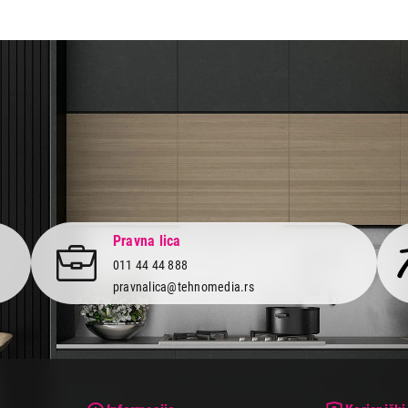
aca po osnovu zakona o zaštiti potrošača
Pravna lica
011 44 44 888
pravnalica@tehnomedia.rs