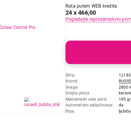
Rata putem WEB kredita
24 x 466,00
Pogledajte reprezentativni pri
Šifra
12185
Brand
RUSS
Snaga
2800 
Grejna ploča
keram
Maksimalni udar pare
195 g
Automatsko isključivanje
da
Boja
ljubič