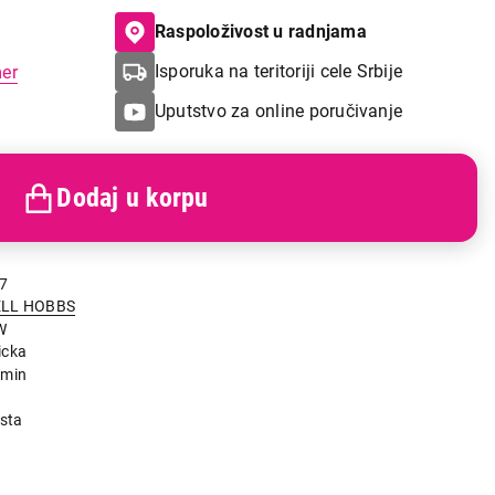
Raspoloživost u radnjama
Isporuka na teritoriji cele Srbije
mer
Uputstvo za online poručivanje
Dodaj u korpu
7
ELL HOBBS
W
icka
/min
asta