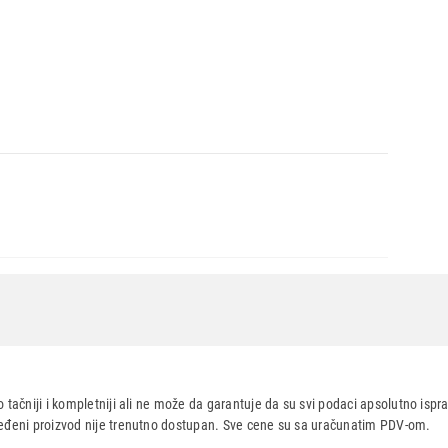
Ukupno u korpi:
0,00
Nastavi kupovinu
Završi
olour Control Pro
 tačniji i kompletniji ali ne može da garantuje da su svi podaci apsolutno ispra
dređeni proizvod nije trenutno dostupan. Sve cene su sa uračunatim PDV-om.