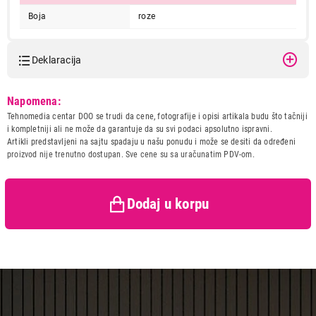
Boja
roze
Deklaracija
Model:
REMINGTON S5901 Coconut
Napomena:
Naziv i vrsta robe:
PRESA ZA KOSU
Tehnomedia centar DOO se trudi da cene, fotografije i opisi artikala budu što tačniji
7.499,00
Uvoznik:
DTM Company doo
i kompletniji ali ne može da garantuje da su svi podaci apsolutno ispravni.
PRESE ZA KOSU
Artikli predstavljeni na sajtu spadaju u našu ponudu i može se desiti da određeni
Zemlja porekla:
KINA
REMINGTON S5901 Coconut
proizvod nije trenutno dostupan. Sve cene su sa uračunatim PDV-om.
Prava potrošača:
Zagarantovana sva prava
Proizvod je dodat u korpu.
kupaca po osnovu zakona o
zaštiti potrošača
Dodaj u korpu
Ukupno u korpi:
0,00
Nastavi kupovinu
Završi kupovinu