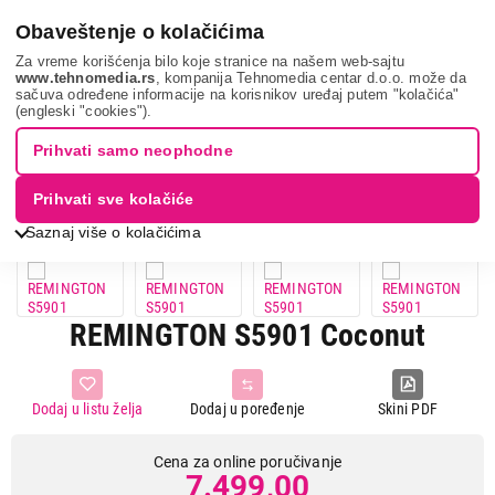
0
Obaveštenje o kolačićima
Za vreme korišćenja bilo koje stranice na našem web-sajtu
www.tehnomedia.rs
, kompanija Tehnomedia centar d.o.o. može da
sačuva određene informacije na korisnikov uređaj putem "kolačića"
Nega tela, lepota i zdravlje
Ženska nega
Prese za kosu
(engleski "cookies").
Remington s5901...
Prihvati samo neophodne
Prihvati sve kolačiće
Saznaj više o kolačićima
REMINGTON S5901 Coconut
Dodaj u listu želja
Dodaj u poređenje
Skini PDF
Cena za online poručivanje
7.499,00