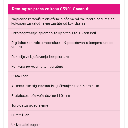
Remington presa za kosu S5901 Coconut
Napredne keramičke obložene ploče sa mikro-kondicionerima sa
kokosom za celodnevnu zaštitu od kovrdžanja
Brzo zagrevanje, spremno za upotrebu za 15 sekundi
Digitalne kontrole temperature – 9 podešavanja temperature do
230 °C
Funkcija zaključavanja temperature
Funkcija povećanja temperature
Plate Lock
Automatsko sigurnosno isključivanje nakon 60 minuta
Plutajuće ploče veće dužine 110 mm
Torbica za skladištenje
Okretni kabl
Univerzalni napon