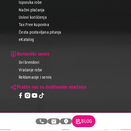
Isporuka robe
Načini plaćanja
Uslovi korišćenja
Tax Free kupovina
Česta postavljana pitanja
eKatalog
Korisnički servis
Svi brendovi
Vraćanje robe
Reklamacije i servis
Pratite nas na društvenim mrežama
© 2026 Tehnomedia centar d.o.o.
BLOG