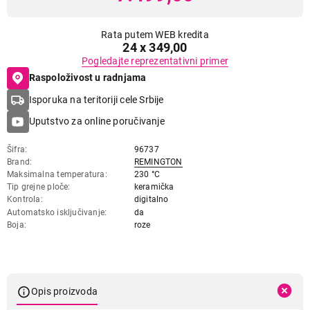
Rata putem WEB kredita
24 x 349,00
Pogledajte reprezentativni primer
Raspoloživost u radnjama
Isporuka na teritoriji cele Srbije
Uputstvo za online poručivanje
Šifra
96737
Brand
REMINGTON
Maksimalna temperatura
230 °C
Tip grejne ploče
keramička
Kontrola
digitalno
Automatsko isključivanje
da
Boja
roze
Opis proizvoda