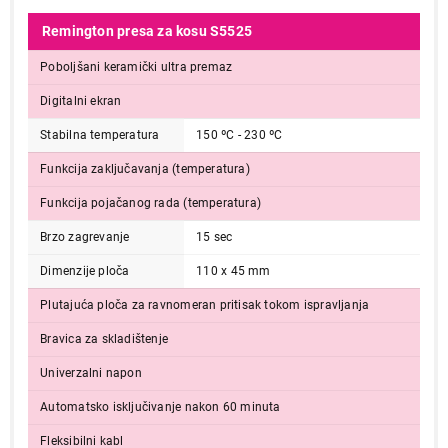
Remington presa za kosu S5525
Poboljšani keramički ultra premaz
Digitalni ekran
Stabilna temperatura
150 ºC - 230 ºC
Funkcija zaključavanja (temperatura)
Funkcija pojačanog rada (temperatura)
Brzo zagrevanje
15 sec
Dimenzije ploča
110 x 45 mm
Plutajuća ploča za ravnomeran pritisak tokom ispravljanja
Bravica za skladištenje
Univerzalni napon
Automatsko isključivanje nakon 60 minuta
Fleksibilni kabl