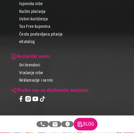
Isporuka robe
Načini plaćanja
Uslovi korišćenja
Tax Free kupovina
Česta postavljana pitanja
eKatalog
Korisnički servis
Svi brendovi
Vraćanje robe
Reklamacije i servis
Pratite nas na društvenim mrežama
BLOG
© 2026 Tehnomedia centar d.o.o.