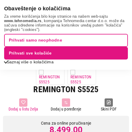
0
Obaveštenje o kolačićima
Za vreme korišćenja bilo koje stranice na našem web-sajtu
www.tehnomedia.rs
, kompanija Tehnomedia centar d.o.o. može da
sačuva određene informacije na korisnikov uređaj putem "kolačića"
Nega tela, lepota i zdravlje
Ženska nega
Prese za kosu
(engleski "cookies").
Remington s5525...
Prihvati samo neophodne
Prihvati sve kolačiće
Saznaj više o kolačićima
REMINGTON S5525
Dodaj u listu želja
Dodaj u poređenje
Skini PDF
Cena za online poručivanje
8.499,00