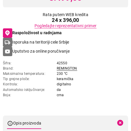
Rata putem WEB kredita
24 x 396,00
Pogledajte reprezentativni primer
Raspoloživost u radnjama
Isporuka na teritoriji cele Srbije
Uputstvo za online poručivanje
Šifra
42550
Brand
REMINGTON
Maksimalna temperatura
230 °C
Tip grejne ploče
keramička
Kontrola
digitalno
Automatsko isključivanje
da
Boja
crna
Opis proizvoda