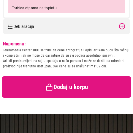
Torbica otporna na toplotu
Deklaracija
Model:
REMINGTON S5525
Napomena:
Naziv i vrsta robe:
PRESA ZA KOSU
Tehnomedia centar DOO se trudi da cene, fotografije i opisi artikala budu što tačniji
8.499,00
Uvoznik:
DTM Company d.o.o.
i kompletniji ali ne može da garantuje da su svi podaci apsolutno ispravni.
PRESE ZA KOSU
Artikli predstavljeni na sajtu spadaju u našu ponudu i može se desiti da određeni
Zemlja porekla:
Kina
REMINGTON S5525
proizvod nije trenutno dostupan. Sve cene su sa uračunatim PDV-om.
Prava potrošača:
Zagarantovana sva prava
Proizvod je dodat u korpu.
kupaca po osnovu zakona o
zaštiti potrošača
Dodaj u korpu
Ukupno u korpi:
0,00
Nastavi kupovinu
Završi kupovinu