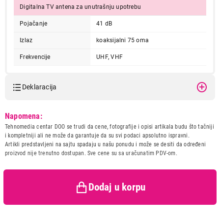
Digitalna TV antena za unutrašnju upotrebu
Pojačanje
41 dB
Izlaz
koaksijalni 75 oma
Frekvencije
UHF, VHF
Deklaracija
Model:
PHILIPS SDV6226/12
Napomena:
Naziv i vrsta robe:
ANTENA
Tehnomedia centar DOO se trudi da cene, fotografije i opisi artikala budu što tačniji
Uvoznik:
MISON DOO
i kompletniji ali ne može da garantuje da su svi podaci apsolutno ispravni.
Artikli predstavljeni na sajtu spadaju u našu ponudu i može se desiti da određeni
Zemlja porekla:
Kina
proizvod nije trenutno dostupan. Sve cene su sa uračunatim PDV-om.
Prava potrošača:
Zagarantovana sva prava
kupaca po osnovu zakona o
zaštiti potrošača
Dodaj u korpu