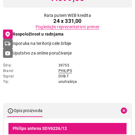
Rata putem WEB kredita
24 x 331,00
Pogledajte reprezentativni primer
Raspoloživost u radnjama
Isporuka na teritoriji cele Srbije
Uputstvo za online poručivanje
Šifra
39755
Brand
PHILIPS
Signal
DVB-T
Tip
unutrašnja
Opis proizvoda
Philips antena SDV6226/12