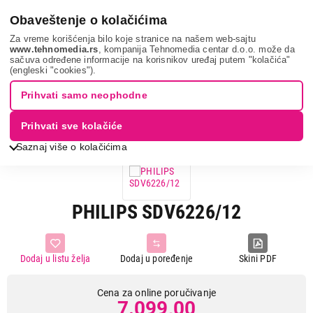
0
Obaveštenje o kolačićima
Za vreme korišćenja bilo koje stranice na našem web-sajtu
www.tehnomedia.rs
, kompanija Tehnomedia centar d.o.o. može da
sačuva određene informacije na korisnikov uređaj putem "kolačića"
Tv, audio, video i foto
Dodatna oprema za televizore
Antena
(engleski "cookies").
Philips sdv6226...
Prihvati samo neophodne
Prihvati sve kolačiće
Saznaj više o kolačićima
PHILIPS SDV6226/12
Dodaj u listu želja
Dodaj u poređenje
Skini PDF
Cena za online poručivanje
7.099,00