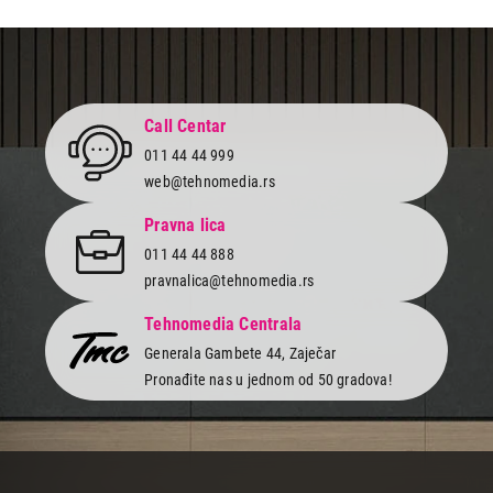
7.099,00
ANTENE
PHILIPS SDV6226/12
Call Centar
Proizvod je dodat u korpu.
011 44 44 999
web@tehnomedia.rs
Ukupno u korpi:
0,00
Pravna lica
011 44 44 888
Nastavi kupovinu
pravnalica@tehnomedia.rs
Tehnomedia Centrala
Završi kupovinu
Generala Gambete 44, Zaječar
Pronađite nas u jednom od 50 gradova!