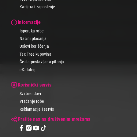
Karijera i zaposlenje
Informacije
Isporuka robe
Načini plaćanja
Uslovi korišćenja
Tax Free kupovina
Česta postavljana pitanja
eKatalog
Korisnički servis
Svi brendovi
Vraćanje robe
Reklamacije i servis
Pratite nas na društvenim mrežama