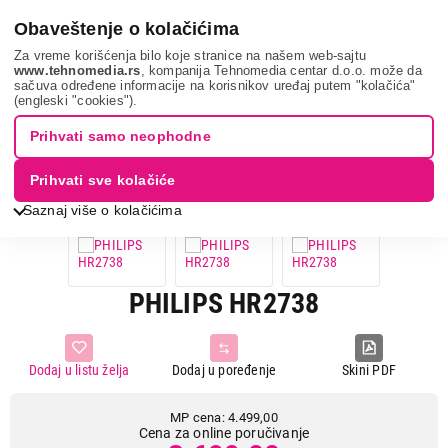
0
Obaveštenje o kolačićima
Za vreme korišćenja bilo koje stranice na našem web-sajtu
www.tehnomedia.rs
, kompanija Tehnomedia centar d.o.o. može da
sačuva određene informacije na korisnikov uređaj putem "kolačića"
Mali kuhinjski aparati
Sokovnici
Cediljka za citruse
Philips
(engleski "cookies").
hr2738...
Prihvati samo neophodne
18%
UŠTEDA.
Prihvati sve kolačiće
Saznaj više o kolačićima
PHILIPS HR2738
Dodaj u listu želja
Dodaj u poređenje
Skini PDF
MP cena: 4.499,00
Cena za online poručivanje