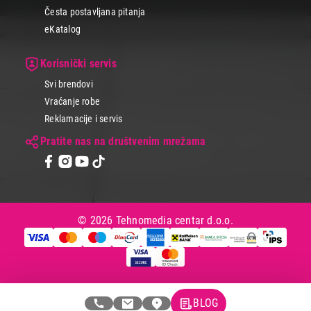
Česta postavljana pitanja
eKatalog
Korisnički servis
Svi brendovi
Vraćanje robe
Reklamacije i servis
Pratite nas na društvenim mrežama
© 2026 Tehnomedia centar d.o.o.
BLOG