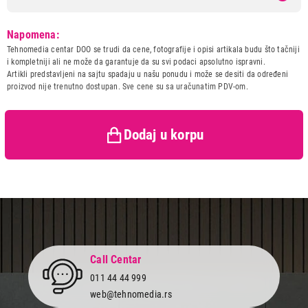
Model:
PHILIPS HR2738
Napomena:
Naziv i vrsta robe:
CEDILJKA ZA CITRUSNO
Tehnomedia centar DOO se trudi da cene, fotografije i opisi artikala budu što tačniji
VOCE
i kompletniji ali ne može da garantuje da su svi podaci apsolutno ispravni.
Uvoznik:
Mison d.o.o.
Artikli predstavljeni na sajtu spadaju u našu ponudu i može se desiti da određeni
proizvod nije trenutno dostupan. Sve cene su sa uračunatim PDV-om.
Zemlja porekla:
Slovenija
Prava potrošača:
Zagarantovana sva prava
kupaca po osnovu zakona o
zaštiti potrošača
Dodaj u korpu
3.699,00
CEDILJKE ZA CITRUSNO VOĆE
PHILIPS HR2738
Proizvod je dodat u korpu.
Ukupno u korpi:
0,00
Nastavi kupovinu
Call Centar
011 44 44 999
web@tehnomedia.rs
Završi kupovinu