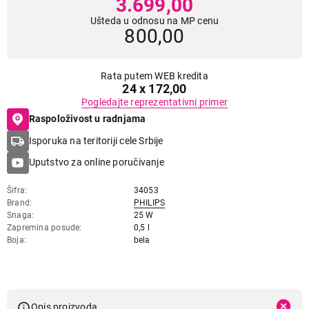
3.699,00
Ušteda u odnosu na MP cenu
800,00
Rata putem WEB kredita
24 x 172,00
Pogledajte reprezentativni primer
Raspoloživost u radnjama
Isporuka na teritoriji cele Srbije
Uputstvo za online poručivanje
Šifra
34053
Brand
PHILIPS
Snaga
25 W
Zapremina posude
0,5 l
Boja
bela
Opis proizvoda