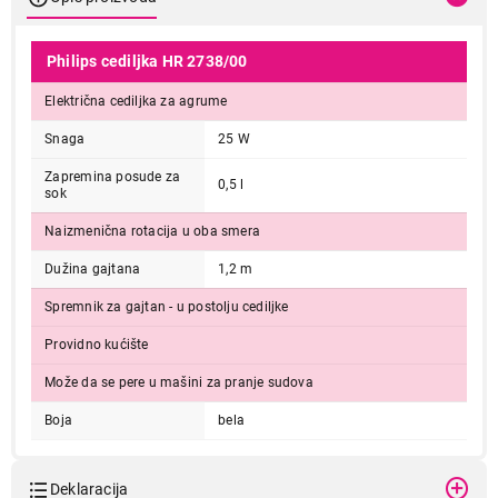
Philips cediljka HR 2738/00
Električna cediljka za agrume
Snaga
25 W
Zapremina posude za
0,5 l
sok
Naizmenična rotacija u oba smera
Dužina gajtana
1,2 m
Spremnik za gajtan - u postolju cediljke
Providno kućište
Može da se pere u mašini za pranje sudova
Boja
bela
Deklaracija