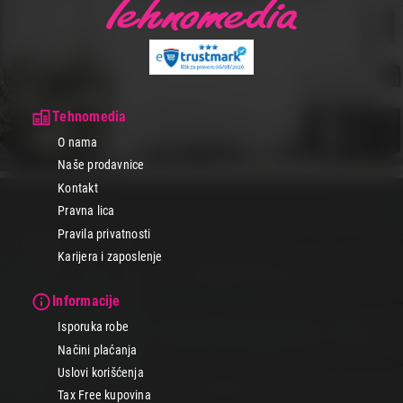
Tehnomedia
O nama
Naše prodavnice
Kontakt
Pravna lica
Pravila privatnosti
Karijera i zaposlenje
Informacije
Isporuka robe
Načini plaćanja
Uslovi korišćenja
Tax Free kupovina