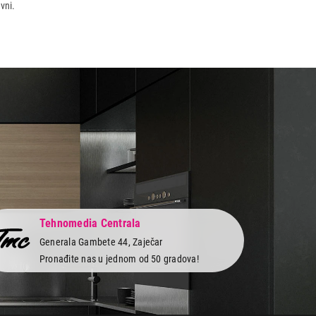
vni.
Tehnomedia Centrala
Generala Gambete 44, Zaječar
Pronađite nas u jednom od 50 gradova!