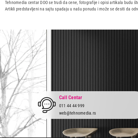
Naziv i vrsta robe:
SPECIJALIZOVAN APARAT
Tehnomedia centar DOO se trudi da cene, fotografije i opisi artikala budu što
Artikli predstavljeni na sajtu spadaju u našu ponudu i može se desiti da o
Uvoznik:
Mison d.o.o.
Zemlja porekla:
Kina
Prava potrošača:
Zagarantovana sva prava kup
Call Centar
011 44 44 999
web@tehnomedia.rs