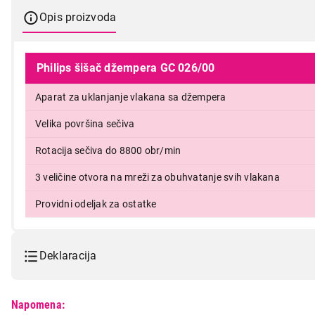
Opis proizvoda
Philips šišač džempera GC 026/00
Aparat za uklanjanje vlakana sa džempera
2.799,00
Velika površina sečiva
Rotacija sečiva do 8800 obr/min
3 veličine otvora na mreži za obuhvatanje svih vlakana
Providni odeljak za ostatke
Deklaracija
Model:
PHILIPS GC026/00
Napomena: