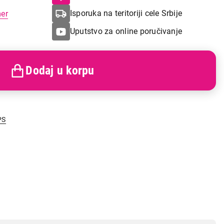
Isporuka na teritoriji cele Srbije
mer
Uputstvo za online poručivanje
Dodaj u korpu
PS