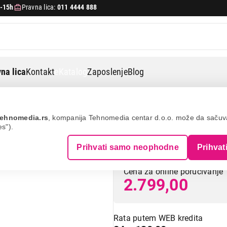
-15h
Pravna lica:
011 4444 888
na lica
Kontakt
eKatalog
Zaposlenje
Blog
era
Philips gc026/00
ehnomedia.rs
, kompanija Tehnomedia centar d.o.o. može da saču
es").
PHILIPS GC026/
Prihvati samo neophodne
Prihvat
Cena za online poručivanje
2.799,00
Rata putem WEB kredita