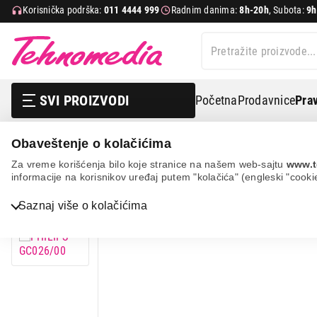
Korisnička podrška:
011 4444 999
Radnim danima:
8h-20h
, Subota:
9h
SVI PROIZVODI
Početna
Prodavnice
Prav
Obaveštenje o kolačićima
Mali kućni aparati
Nega odeće i veša
Šišači džemp
Za vreme korišćenja bilo koje stranice na našem web-sajtu
www.t
informacije na korisnikov uređaj putem "kolačića" (engleski "cooki
Bela tehnika
Saznaj više o kolačićima
TV, audio, video i foto
IT & Gaming
Mobilni telefoni i tableti
Mali kućni aparati