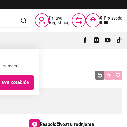
Prijava
0
Proizvoda
Registracija
0,00
va određene
00
i sve kolačiće
Raspoloživost u radnjama