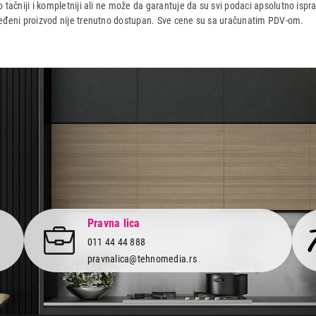
 tačniji i kompletniji ali ne može da garantuje da su svi podaci apsolutno ispra
dređeni proizvod nije trenutno dostupan. Sve cene su sa uračunatim PDV-om.
aca po osnovu zakona o zaštiti potrošača
Pravna lica
011 44 44 888
pravnalica@tehnomedia.rs